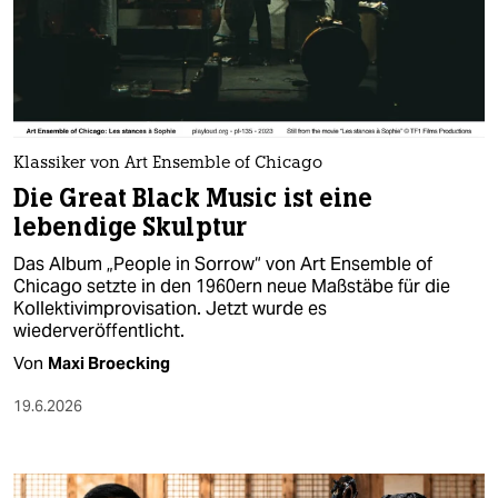
berlin
nord
wahrheit
verlag
Klassiker von Art Ensemble of Chicago
Die Great Black Music ist eine
verlag
lebendige Skulptur
veranstaltungen
Das Album „People in Sorrow“ von Art Ensemble of
shop
Chicago setzte in den 1960ern neue Maßstäbe für die
Kollektivimprovisation. Jetzt wurde es
fragen & hilfe
wiederveröffentlicht.
Von
Maxi Broecking
unterstützen
19.6.2026
abo
genossenschaft