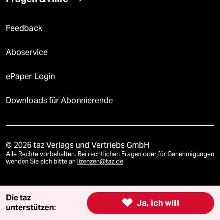
Feedback
Aboservice
ePaper Login
Downloads für Abonnierende
© 2026 taz Verlags und Vertriebs GmbH
Alle Rechte vorbehalten. Bei rechtlichen Fragen oder für Genehmigungen
wenden Sie sich bitte an
lizenzen@taz.de
Feedback
Redaktionsstatut
Kommune-Richtlinien
KI-
Die taz

Ja, ich will
unterstützen:
Leitlinie
Informant
Datenschutz
Impressum
AGB