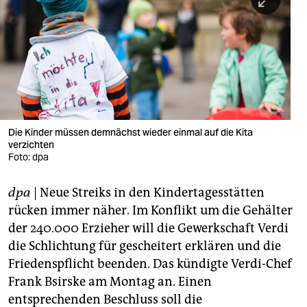
berlin
nord
wahrheit
verlag
verlag
Die Kinder müssen demnächst wieder einmal auf die Kita
verzichten
veranstaltungen
Foto: dpa
shop
dpa
| Neue Streiks in den Kindertagesstätten
fragen & hilfe
rücken immer näher. Im Konflikt um die Gehälter
unterstützen
der 240.000 Erzieher will die Gewerkschaft Verdi
die Schlichtung für gescheitert erklären und die
abo
Friedenspflicht beenden. Das kündigte Verdi-Chef
Frank Bsirske am Montag an. Einen
genossenschaft
entsprechenden Beschluss soll die