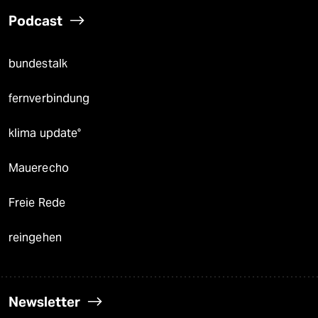
Podcast
bundestalk
fernverbindung
klima update°
Mauerecho
Freie Rede
reingehen
Newsletter