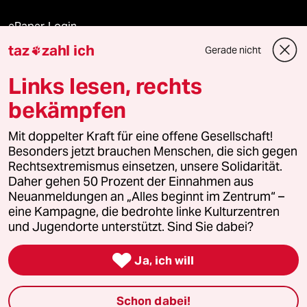
ePaper Login
taz
zahl ich
Gerade nicht

Downloads für Abonnierende
Links lesen, rechts
bekämpfen
© 2026 taz Verlags und Vertriebs GmbH
Alle Rechte vorbehalten. Bei rechtlichen Fragen oder für Genehmigungen
Mit doppelter Kraft für eine offene Gesellschaft!
wenden Sie sich bitte an
lizenzen@taz.de
Besonders jetzt brauchen Menschen, die sich gegen
Rechtsextremismus einsetzen, unsere Solidarität.
Daher gehen 50 Prozent der Einnahmen aus
Feedback
Redaktionsstatut
Kommune-Richtlinien
KI-
Neuanmeldungen an „Alles beginnt im Zentrum“ –
eine Kampagne, die bedrohte linke Kulturzentren
Leitlinie
Informant
Datenschutz
Impressum
AGB
und Jugendorte unterstützt. Sind Sie dabei?
Seitenwende
Einwilligungen widerrufen (Ads)

Ja, ich will
Schon dabei!