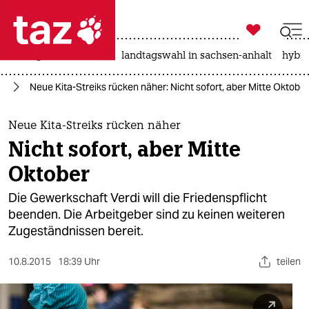

taz zahl ich
niedrigwasser
rente
landtagswahl in sachsen-anhalt
hybri

taz zahl ich
ie
Neue Kita-Streiks rücken näher: Nicht sofort, aber Mitte Oktober
taz zahl ich
themen
Neue Kita-Streiks rücken näher
Nicht sofort, aber Mitte
politik
Oktober
öko
Die Gewerkschaft Verdi will die Friedenspflicht
beenden. Die Arbeitgeber sind zu keinen weiteren
gesellschaft
Zugeständnissen bereit.
kultur
10.8.2015
18:39 Uhr
teilen
sport