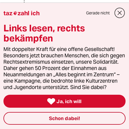
2. Falsch, das zeigte ja selbst
taz
zahl ich
Gerade nicht

biontech mit Marburg.
Prozessevaluierungen dauern nicht
Links lesen, rechts
so lange. Dazu müßte man aber
bereit sein, ist man jedoch nicht.
bekämpfen
Könnte je noch jemand anderes was
vom kuchen abhaben wollen.
Mit doppelter Kraft für eine offene Gesellschaft!
Besonders jetzt brauchen Menschen, die sich gegen
Dann die Generation 2 Impfstoffe,
Rechtsextremismus einsetzen, unsere Solidarität.
angeblich sind sie so einfach zu
Daher gehen 50 Prozent der Einnahmen aus
verändern, das da keine Probleme
Neuanmeldungen an „Alles beginnt im Zentrum“ –
entstehen. Aber warum will man dann
eine Kampagne, die bedrohte linke Kulturzentren
ca. 8€/Dosis? Ach stimmt, damit man
und Jugendorte unterstützt. Sind Sie dabei?
den Aktionären weiter genug
Schwung zeigen kann.

Ja, ich will
Warum gehen Sie davon aus, dass
Bayer, GSK oder Sanofi einfach so
"Biontech"-Impfstoff auf einmal
Schon dabei!
herstellen sollen. Es gibt ja keine