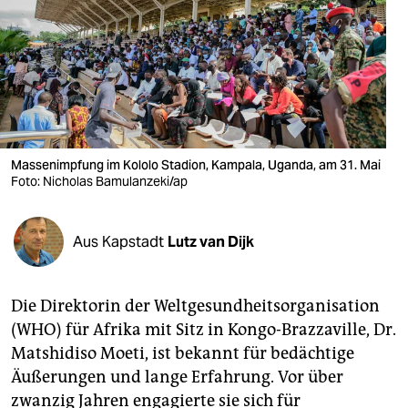
berlin
nord
wahrheit
verlag
verlag
Massenimpfung im Kololo Stadion, Kampala, Uganda, am 31. Mai
Foto: Nicholas Bamulanzeki/ap
veranstaltungen
shop
Aus Kapstadt
Lutz van Dijk
fragen & hilfe
unterstützen
Die Direktorin der Weltgesundheitsorganisation
(WHO) für Afrika mit Sitz in Kongo-Brazzaville, Dr.
abo
Matshidiso Moeti, ist bekannt für bedächtige
genossenschaft
Äußerungen und lange Erfahrung. Vor über
zwanzig Jahren engagierte sie sich für