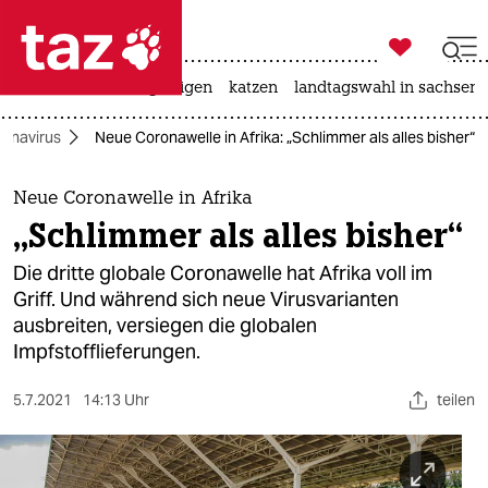

taz zahl ich
ceuta
hitze
bergsteigen
katzen
landtagswahl in sachsen-

taz zahl ich
onavirus
Neue Coronawelle in Afrika: „Schlimmer als alles bisher“
taz zahl ich
themen
Neue Coronawelle in Afrika
„Schlimmer als alles bisher“
politik
Die dritte globale Coronawelle hat Afrika voll im
öko
Griff. Und während sich neue Virusvarianten
ausbreiten, versiegen die globalen
gesellschaft
Impfstofflieferungen.
kultur
5.7.2021
14:13 Uhr
teilen
sport