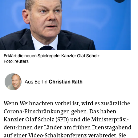
berlin
nord
wahrheit
verlag
verlag
Erklärt die neuen Spielregeln: Kanzler Olaf Scholz
Foto: reuters
veranstaltungen
shop
Aus Berlin
Christian Rath
fragen & hilfe
unterstützen
Wenn Weihnachten vorbei ist, wird es
zusätzliche
Corona-Einschränkungen gebe
n. Das haben
abo
Kanzler Olaf Scholz (SPD) und die Mi­nis­ter­prä­si­
genossenschaft
den­t:in­nen der Länder am frühen Dienstagabend
auf einer Video-Schaltkonferenz verabredet. Sie