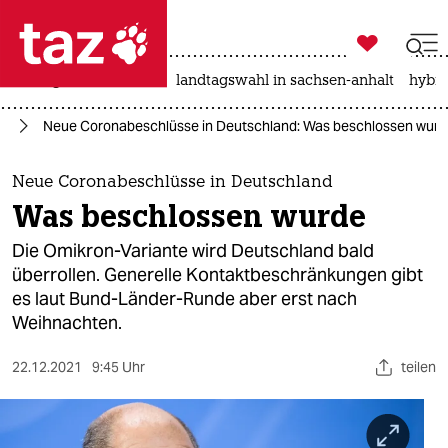

taz zahl ich
niedrigwasser
rente
landtagswahl in sachsen-anhalt
hybri

taz zahl ich
us
Neue Coronabeschlüsse in Deutschland: Was beschlossen wur
taz zahl ich
themen
Neue Coronabeschlüsse in Deutschland
Was beschlossen wurde
politik
Die Omikron-Variante wird Deutschland bald
öko
überrollen. Generelle Kontaktbeschränkungen gibt
es laut Bund-Länder-Runde aber erst nach
gesellschaft
Weihnachten.
kultur
22.12.2021
9:45 Uhr
teilen
sport