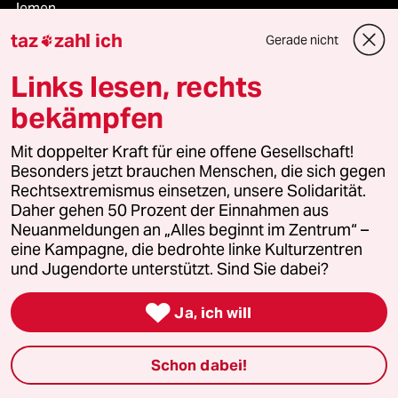
Jemen
taz
zahl ich
Gerade nicht

Ceuta
Links lesen, rechts
Hitze
bekämpfen
Mit doppelter Kraft für eine offene Gesellschaft!
Besonders jetzt brauchen Menschen, die sich gegen
Verlag
Rechtsextremismus einsetzen, unsere Solidarität.
Daher gehen 50 Prozent der Einnahmen aus
Neuanmeldungen an „Alles beginnt im Zentrum“ –
Aktuelles
eine Kampagne, die bedrohte linke Kulturzentren
und Jugendorte unterstützt. Sind Sie dabei?
Hausblog

Ja, ich will
Die Seitenwende
Stellen
Schon dabei!