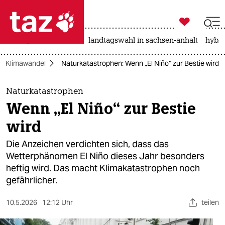

taz zahl ich
niedrigwasser
rente
landtagswahl in sachsen-anhalt
hybri

taz zahl ich
Klimawandel
Naturkatastrophen: Wenn „El Niño“ zur Bestie wird
taz zahl ich
themen
Naturkatastrophen
Wenn „El Niño“ zur Bestie
politik
wird
öko
Die Anzeichen verdichten sich, dass das
Wetterphänomen El Niño dieses Jahr besonders
gesellschaft
heftig wird. Das macht Klimakatastrophen noch
gefährlicher.
kultur
sport
10.5.2026
12:12 Uhr
teilen