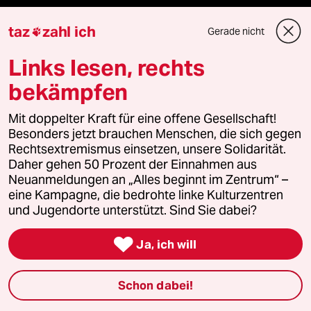
Le Monde diplomatique
taz
zahl ich
Gerade nicht

taz Archiv
Links lesen, rechts
bekämpfen
Mehr taz Angebote
Mit doppelter Kraft für eine offene Gesellschaft!
Besonders jetzt brauchen Menschen, die sich gegen
Rechtsextremismus einsetzen, unsere Solidarität.
Reisen
Daher gehen 50 Prozent der Einnahmen aus
Neuanmeldungen an „Alles beginnt im Zentrum“ –
Kantine
eine Kampagne, die bedrohte linke Kulturzentren
und Jugendorte unterstützt. Sind Sie dabei?
Shop

Ja, ich will
Anzeigen
Schon dabei!