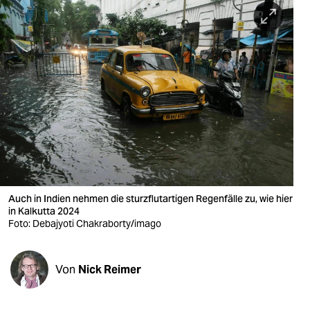
berlin
nord
wahrheit
verlag
verlag
veranstaltungen
shop
Auch in Indien nehmen die sturzflutartigen Regenfälle zu, wie hier
fragen & hilfe
in Kalkutta 2024
Foto: Debajyoti Chakraborty/imago
unterstützen
abo
Von
Nick Reimer
genossenschaft