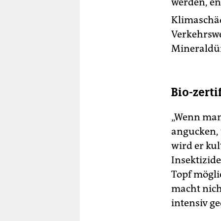
werden, en
Klimaschäd
Verkehrswe
Mineraldün
Bio-zert
„Wenn man 
angucken, 
wird er ku
Insektizid
Topf mögl
macht nich
intensiv g