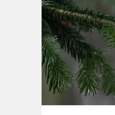
berlin
nord
wahrheit
verlag
verlag
veranstaltungen
shop
fragen & hilfe
unterstützen
abo
genossenschaft