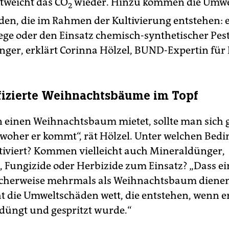
tweicht das CO
wieder. Hinzu kommen die Umwe
2
en, die im Rahmen der Kultivierung entstehen: 
ge oder den Einsatz chemisch-synthetischer Pest
ger, erklärt Corinna Hölzel, BUND-Expertin für P
ifizierte Weihnachtsbäume im Topf
einen Weihnachtsbaum mietet, sollte man sich
woher er kommt“, rät Hölzel. Unter welchen Bed
ltiviert? Kommen vielleicht auch Mineraldünger,
e, Fungizide oder Herbizide zum Einsatz? „Dass 
icherweise mehrmals als Weihnachtsbaum diene
t die Umweltschäden wett, die entstehen, wenn e
edüngt und gespritzt wurde.“