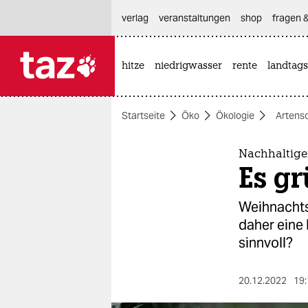
hautnavigation anspringen
hauptinhalt anspringen
footer anspringen
verlag
veranstaltungen
shop
fragen &
hitze
niedrigwasser
rente
landtags

taz zahl ich
taz zahl ich
Startseite
Öko
Ökologie
Artens
themen
politik
Nachhaltig
Es gr
öko
Weihnachts
gesellschaft
daher eine 
sinnvoll?
kultur
sport
20.12.2022
19: