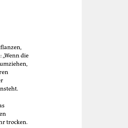
Pflanzen,
: „Wenn die
 umziehen,
hren
er
nsteht.
as
nen
hr trocken.