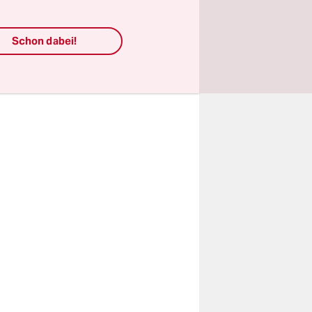
80
te haben
Schon dabei!
 die
und