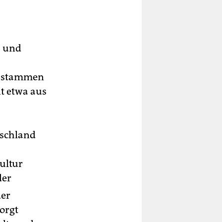
- und
r stammen
t etwa aus
tschland
ultur
der
der
orgt