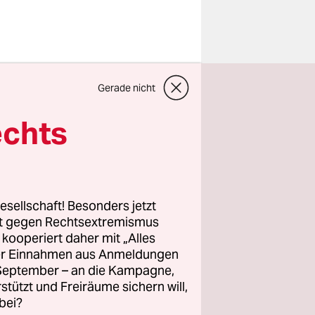
hlen
Gerade nicht
hn
kauft.“ Es
echts
h da in der
esellschaft! Besonders jetzt
 Tradition
rt gegen Rechtsextremismus
z kooperiert daher mit „Alles
 können die
ller Einnahmen aus Anmeldungen
chkeiten
. September – an die Kampagne,
ten Platz
rstützt und Freiräume sichern will,
bei?
n kann. Je