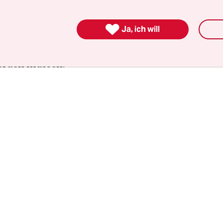
 liegen die Mietkosten der Bäume zwischen 20 (
) und 100 Euro (zwei Meter) plus Pfand. „Die Leu

Ja, ich will
 mehr auf die Müllberge“, sagt Frädrich und meint
 trockenen Nadelbäume, die ausgedient haben 
erden müssen.