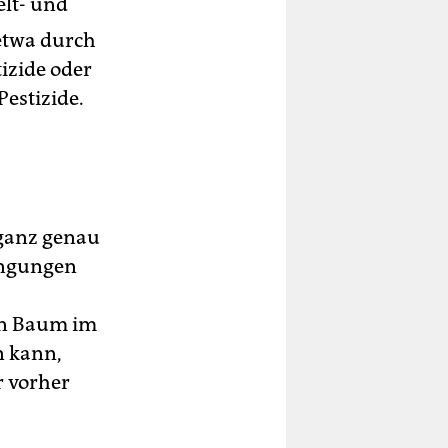
lt- und
etwa durch
izide oder
estizide.
 ganz genau
ingungen
ein Baum im
n kann,
r vorher