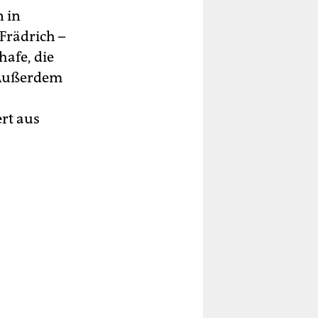
 in
 Frädrich –
hafe, die
 Außerdem
rt aus