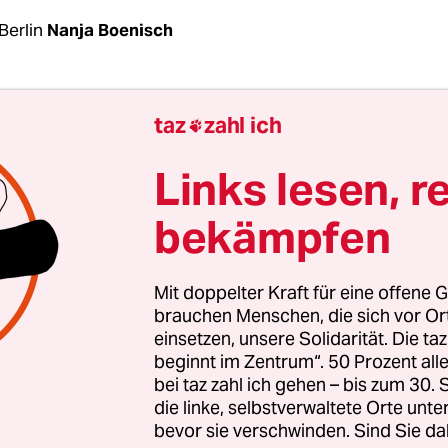
Berlin
Nanja Boenisch
n naht in großen Schritten. Immer wieder erzä
taz
zahl ich

en, Verwandte, sogar Fremde, die sich in der Ba
n: „Wir haben jetzt
doch
einen Weihnachtsbaum ge
Links lesen, r
 sei das nicht (mehr) selbstverständlich. Meldet sic
bekämpfen
t das schlechte Öko-Gewissen?
ädrich verkauft in Berlin und Umgebung
Mit doppelter Kraft für eine offene G
bäume im Topf. Die Idee: Für die weihnachtliche
brauchen Menschen, die sich vor O
einsetzen, unsere Solidarität. Die ta
ine Bäume gefällt
werden. Frädrichs Kun­d:in­nen
beginnt im Zentrum“. 50 Prozent a
meist beliebte Nordmanntannen, nach den Festli
bei taz zahl ich gehen – bis zum 30
. Oder sie pflanzen sie selbst ein, wenn der Gar
die linke, selbstverwaltete Orte unte
bevor sie verschwinden. Sind Sie da
Waldbaum bietet, der bis zu 30 Meter hoch wachse