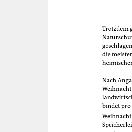
Trotzdem g
Naturschut
geschlage
die meiste
heimischen
Nach Angab
Weihnacht
landwirtsc
bindet pro
Weihnachts
Speicherle