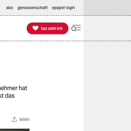
abo
genossenschaft
epaper login

taz zahl ich
taz zahl ich
nehmer hat
st das
teilen