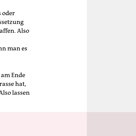
s oder
ussetzung
affen. Also
ann man es
n am Ende
rasse hat,
Also lassen