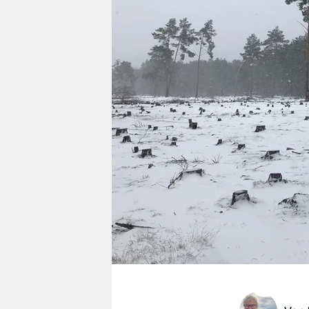
berlin
nord
wahrheit
verlag
verlag
veranstaltungen
shop
fragen & hilfe
unterstützen
abo
genossenschaft