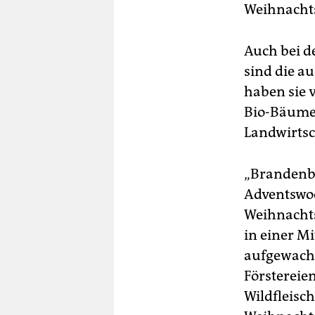
Weihnachts
Auch bei d
sind die a
haben sie 
Bio-Bäume 
Landwirtsc
„Brandenbu
Adventswoc
Weihnachts
in einer M
aufgewachs
Förstereie
Wildfleisc