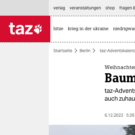
hautnavigation anspringen
hauptinhalt anspringen
footer anspringen
verlag
veranstaltungen
shop
fragen &
hitze
krieg in der ukraine
niedrigwa

taz zahl ich
taz zahl ich
Startseite
Berlin
taz-Adventskalen
themen
politik
Weihnachten
Baum
öko
taz-Advents
gesellschaft
auch zuhauf
kultur
6.12.2022
5:26
sport