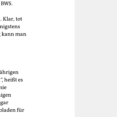
r BWS.
 Klar, tot
nigstens
rg kann man
jährigen
 heißt es
mie
nigen
ogar
oladen für