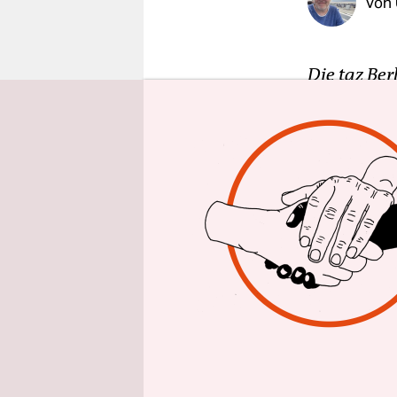
Von
epaper login
Die taz Ber
für Türche
dem ach so 