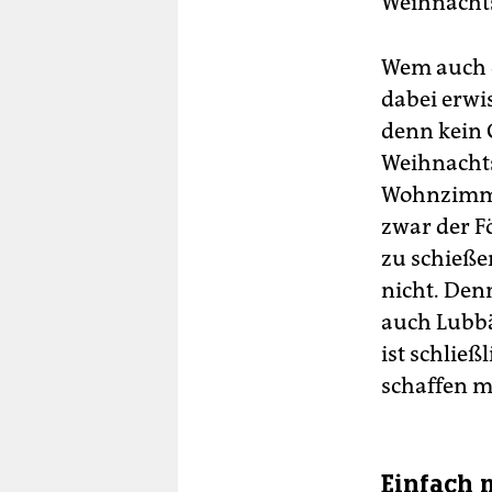
Weihnacht
Wem auch d
dabei erwi
denn kein 
Weihnacht
Wohnzimme
zwar der F
zu schieße
nicht. Den
auch Lubb
ist schlie
schaffen m
Einfach 