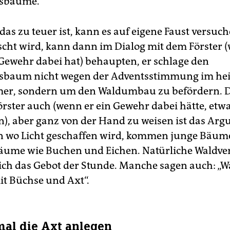
sbäume.
as zu teuer ist, kann es auf eigene Faust versuc
scht wird, kann dann im Dialog mit dem Förster 
Gewehr dabei hat) behaupten, er schlage den
sbaum nicht wegen der Adventsstimmung im he
r, sondern um den Waldumbau zu befördern. D
örster auch (wenn er ein Gewehr dabei hätte, et
n), aber ganz von der Hand zu weisen ist das Ar
n wo Licht geschaffen wird, kommen junge Bäum
äume wie Buchen und Eichen. Natürliche Waldv
ßlich das Gebot der Stunde. Manche sagen auch: „W
it Büchse und Axt“.
mal die Axt anlegen