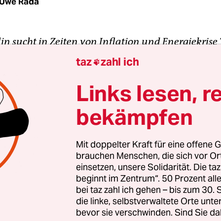
Uwe Rada
lin sucht in Zeiten von Inflation und Energiekris
n nach Wegen, wie es ganz ohne Geld etwas werd
taz
zahl ich

besinnlichen Fest.
Links lesen, r
bekämpfen
Mit doppelter Kraft für eine offene G
brauchen Menschen, die sich vor O
einsetzen, unsere Solidarität. Die ta
beginnt im Zentrum“. 50 Prozent a
bei taz zahl ich gehen – bis zum 30
die linke, selbstverwaltete Orte unte
bevor sie verschwinden. Sind Sie da