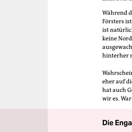
Während da
Försters is
ist natürli
keine Nor
ausgewachs
hinterher 
Wahrschei
eher auf d
hat auch G
wir es. War
Die Enga