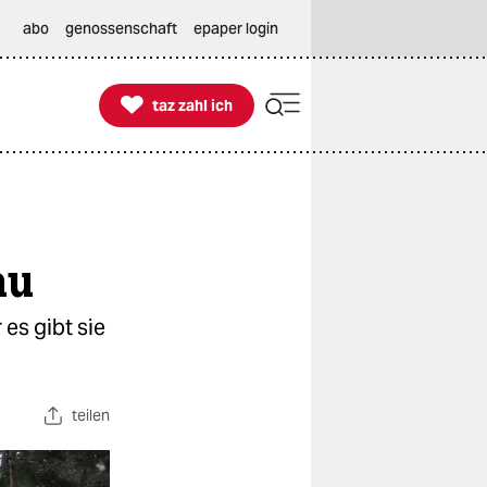
abo
genossenschaft
epaper login

taz zahl ich
taz zahl ich
au
es gibt sie
teilen