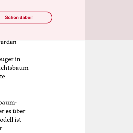
Schon dabei!
werden
uger in
nachtsbaum
te
enbaum-
er es über
dell ist
r