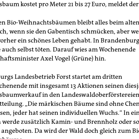
baum kostet pro Meter 21 bis 27 Euro, meldet de
en Bio-Weihnachtsbäumen bleibt alles beim alten.
uch, wenn sie den Gabentisch schmücken, aber we
vorher ein schönes Leben gehabt. In Brandenbu
auch selbst töten. Darauf wies am Wochenende
haftsminister Axel Vogel (Grüne) hin.
rgs Landesbetrieb Forst startet am dritten
henende mit insgesamt 13 Aktionen seinen dies
baumverkauf in den Landeswaldoberförstereien“,
itteilung. „Die märkischen Bäume sind ohne Che
en, jeder hat seinen individuellen Wuchs.“ In ei
n werde zusätzlich Kamin- und Brennholz oder s
h angeboten. Da wird der Wald doch gleich zum Bi