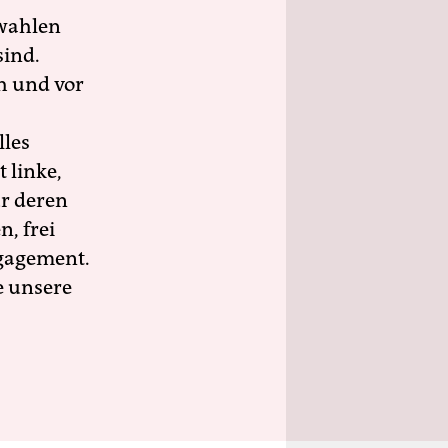
wahlen
sind.
h und vor
lles
 linke,
ür deren
n, frei
ngagement.
e unsere