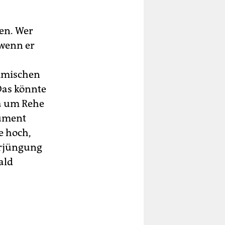
hen. Wer
(wenn er
imischen
as könnte
wa um Rehe
gument
e hoch,
erjüngung
ald