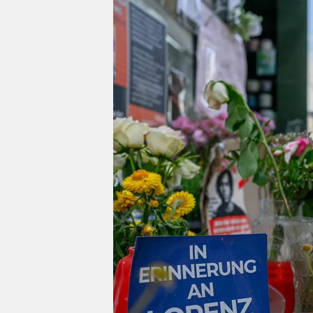
berlin
nord
wahrheit
verlag
verlag
veranstaltungen
shop
fragen & hilfe
unterstützen
abo
genossenschaft