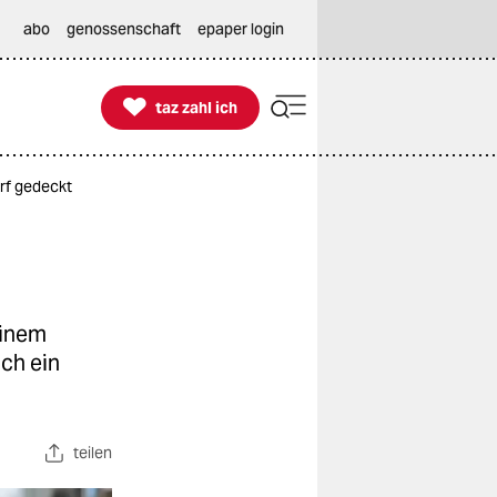
abo
genossenschaft
epaper login

taz zahl ich
taz zahl ich
rf gedeckt
einem
ch ein
teilen