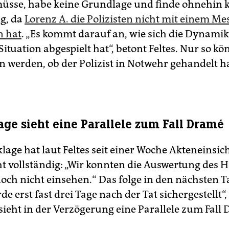
üsse, habe keine Grundlage und finde ohnehin 
s niedersächsische Polizeigesetz
(§§71-76) erlaubt den
g, da
Lorenz A. die Polizisten nicht mit einem Me
husswaffengebrauch gegen Personen, nur wenn andere
n hat
. „Es kommt darauf an, wie sich die Dynamik
angsmaßnahmen keinen Erfolg versprechen. Auf Flüchtende
ituation abgespielt hat“, betont Feltes. Nur so kö
f nur geschossen werden, wenn sie wahrscheinlich ein
brechen verübt haben oder wenn anzunehmen ist, dass sie m
n werden, ob der Polizist in Notwehr gehandelt h
husswaffen oder Sprengstoff bewaffnet sind.
ge sieht eine Parallele zum Fall Dramé
age hat laut Feltes seit einer Woche Akteneinsicht
ht vollständig: „Wir konnten die Auswertung des 
och nicht einsehen.“ Das folge in den nächsten T
 erst fast drei Tage nach der Tat sichergestellt“, 
 sieht in der Verzögerung eine Parallele zum Fall