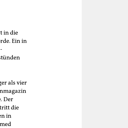
 in die
rde. Ein in
-
 stünden
er als vier
tenmagazin
. Der
ritt die
en in
amed