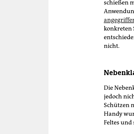
schießen m
Da
Anwendun
Sc
angegriffe
Zw
konkreten S
dar
Ver
entschiede
Sc
nicht.
Nebenkla
Die Nebenkl
jedoch nic
Schützen n
Handy wurde
Feltes und