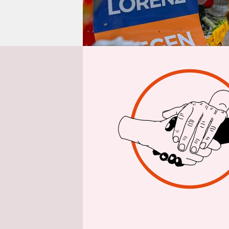
epaper login
Aus Oldenbu
Die
Ermitt
Staatsanwa
Bewertung 
Pressemitt
gegen den 
Nacht auf 
Vorangegan