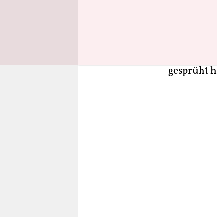
Oldenburge
haben soll
Laut Staat
eingesteckt
er an einer
gesprüht h