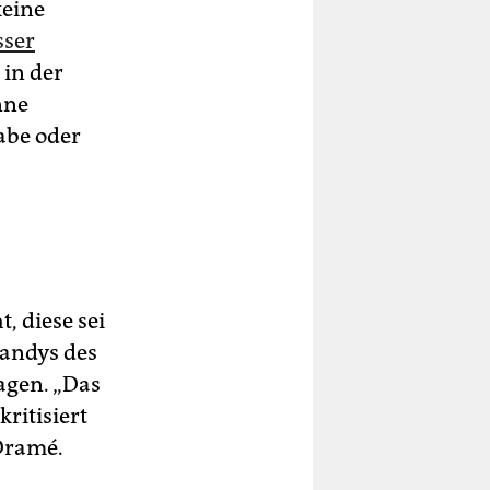
keine
sser
 in der
nne
it
abe oder
, diese sei
Handys des
agen. „Das
kritisiert
 Dramé.