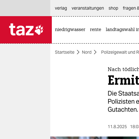
hautnavigation anspringen
hauptinhalt anspringen
footer anspringen
verlag
veranstaltungen
shop
fragen &
niedrigwasser
rente
landtagswahl i

taz zahl ich
taz zahl ich
Startseite
Nord
Polizeigewalt und 
themen
politik
Nach tödlic
Ermi
öko
Die Staatsa
gesellschaft
Polizisten 
Gutachten.
kultur
sport
11.8.2025
18:0