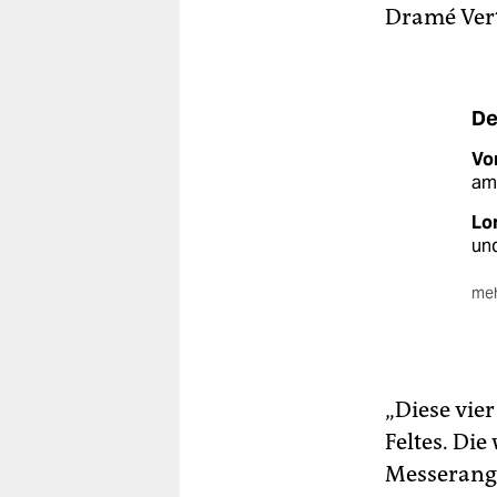
Dramé Vert
De
Vo
am 
Lo
und
meh
Wei
Lor
ein
„Diese vier
In
Feltes. Die
ein
Obe
Messerangr
dar