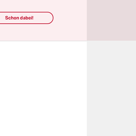
esetzt
olgt haben.
d wieder
Schon dabei!
ucht lief
re Richtung