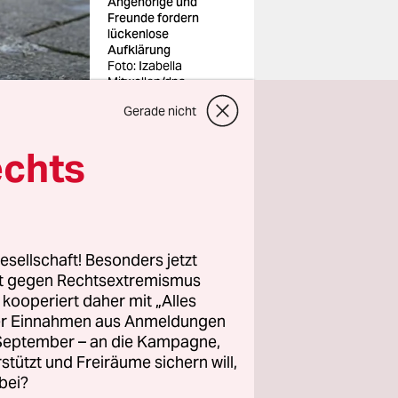
Angehörige und
Freunde fordern
lückenlose
Aufklärung
Foto: Izabella
Mitwollen/dpa
Gerade nicht
echts
ie
eßenden
einer
esellschaft! Besonders jetzt
Totschlags
rt gegen Rechtsextremismus
 A.
in der
z kooperiert daher mit „Alles
tötete.
ller Einnahmen aus Anmeldungen
. September – an die Kampagne,
rstützt und Freiräume sichern will,
in der
bei?