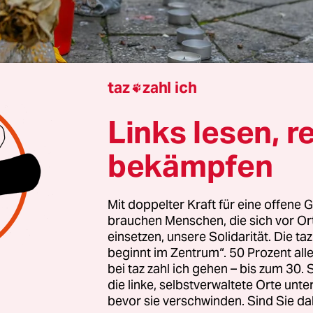
taz
zahl ich

rg
Aljoscha Hoepfner
Links lesen, r
lungen im Fall Lorenz A
. nähern sich dem Ende. D
bekämpfen
ltschaft Oldenburg befasst sich mit der abschli
des Sachverhalts, wie sie vergangenen Freitag in 
Mit doppelter Kraft für eine offene G
eilung bekanntgab. Die Behörde ermittelt wegen 
brauchen Menschen, die sich vor O
Polizisten, der
den 21-jährigen Schwarzen Lorenz
einsetzen, unsere Solidarität. Die ta
Ostersonntag mit mehreren Schüssen von hinten 
beginnt im Zentrum“. 50 Prozent a
bei taz zahl ich gehen – bis zum 30
die linke, selbstverwaltete Orte unte
gen war eine Auseinandersetzung vor einer Bar 
bevor sie verschwinden. Sind Sie da