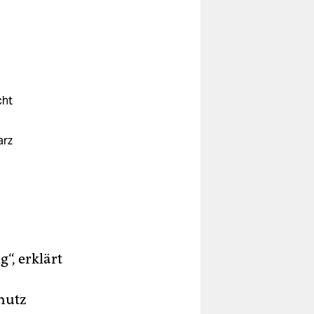
cht
arz
h
r.
g“, erklärt
,
hutz