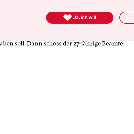
r Innenstadt, an deren Ende A. Pfefferspray eing
. Anschließend sollen mehrere Personen ihn verf

sanwaltschaft soll er ihnen ein Messer gezeigt un
Ja, ich will
 haben, um sie abschütteln. Bei seiner weiteren Fl
 Polizeistreife vorbei, wobei er Pfefferspray in ih
aben soll. Dann schoss der 27-jährige Beamte.