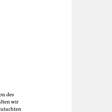
on des
lten wir
 Gutachten