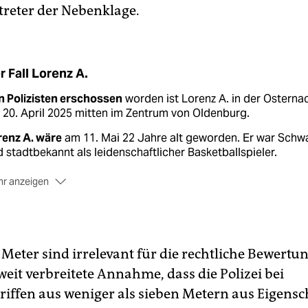
reter der Nebenklage.
r Fall Lorenz A.
n Polizisten erschossen
worden ist Lorenz A. in der Osterna
20. April 2025 mitten im Zentrum von Oldenburg.
renz A. wäre
am 11. Mai 22 Jahre alt geworden. Er war Schw
 stadtbekannt als leidenschaftlicher Basketballspieler.
r anzeigen
l er in eine Disko
nicht hineingelassen worden war, hatte sic
enz A. in eine Rangelei verstrickt, bei der er Pfefferspray
gesetzt und ein Messer gezückt hatte, bevor er geflüchtet wa
 Meter sind irrelevant für die rechtliche Bewertun
 der Fußgängerzone
wird er von der Polizei gestellt, dann von
 weit verbreitete Annahme, dass die Polizei bei
em 27-jährigen Beamten mit fünf Schüssen von hinten in Kopf
rkörper, Hüfte und Bein erschossen. Es gibt keine Hinweise
iffen aus weniger als sieben Metern aus Eigensc
auf, dass er die Einsatzkräfte bedroht hätte.