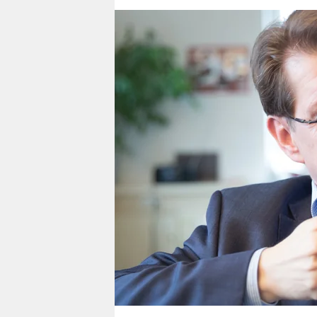
berlin
nord
wahrheit
verlag
verlag
veranstaltungen
shop
fragen & hilfe
unterstützen
abo
genossenschaft