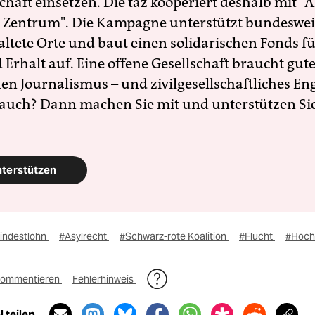
schaft einsetzen. Die taz kooperiert deshalb mit "A
 Zentrum". Die Kampagne unterstützt bundesweit
altete Orte und baut einen solidarischen Fonds f
Erhalt auf. Eine offene Gesellschaft braucht gute
en Journalismus – und zivilgesellschaftliches E
 auch? Dann machen Sie mit und unterstützen Si
nterstützen
indestlohn
#Asylrecht
#Schwarz-rote Koalition
#Flucht
#Hoch
ommentieren
Fehlerhinweis
 teilen