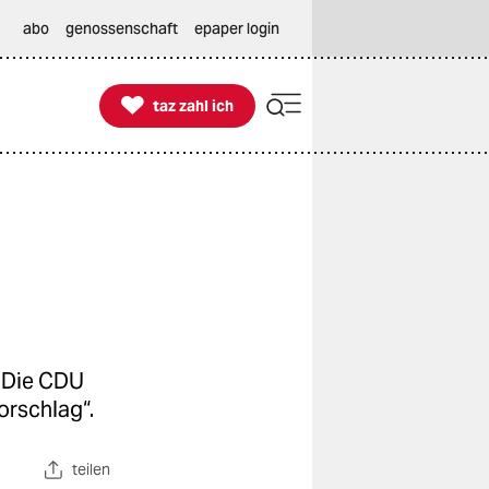
abo
genossenschaft
epaper login

taz zahl ich
taz zahl ich
. Die CDU
orschlag“.
teilen