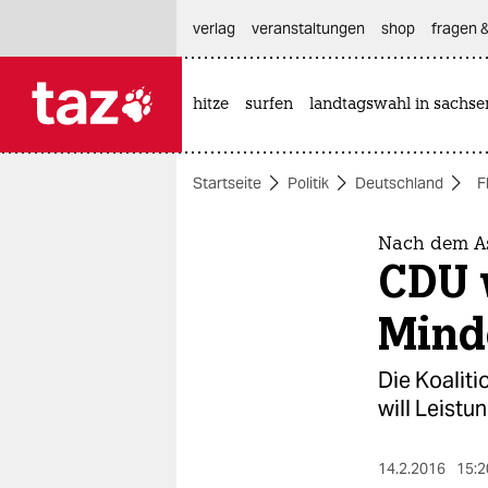
hautnavigation anspringen
hauptinhalt anspringen
footer anspringen
verlag
veranstaltungen
shop
fragen &
hitze
surfen
landtagswahl in sachse

taz zahl ich
taz zahl ich
Startseite
Politik
Deutschland
F
themen
politik
Nach dem As
CDU 
öko
Mind
gesellschaft
Die Koaliti
kultur
will Leist
sport
14.2.2016
15:2