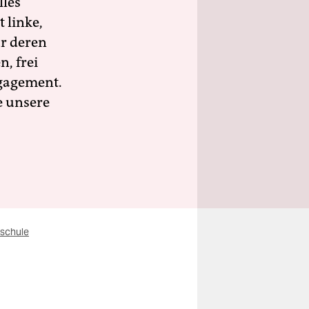
lles
 linke,
ür deren
n, frei
ngagement.
e unsere
schule