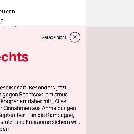
teuern
r
 Vorgaben
ohn, eine
Gerade nicht
n für ein
echts
ür ein
diesem
esellschaft! Besonders jetzt
rt gegen Rechtsextremismus
chs
z kooperiert daher mit „Alles
ohn haben.
ller Einnahmen aus Anmeldungen
. September – an die Kampagne,
rstützt und Freiräume sichern will,
ltsstatus,
bei?
er.