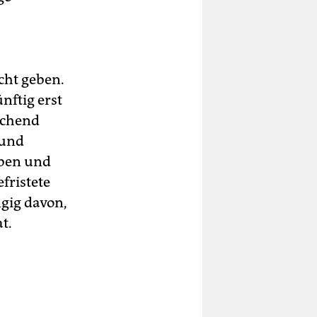
cht geben.
nftig erst
ichend
 und
aben und
fristete
ngig davon,
t.