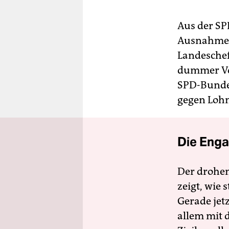
Aus der SP
Ausnahmen 
Landeschef
dummer Vor
SPD-Bunde
gegen Lohn
Die Enga
Der drohe
zeigt, wie
Gerade jet
allem mit d