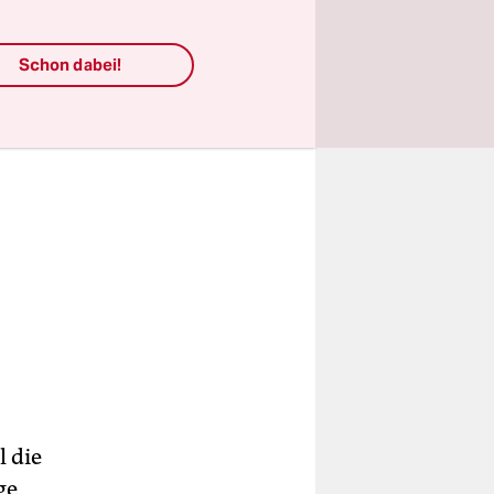
Schon dabei!
l die
ge