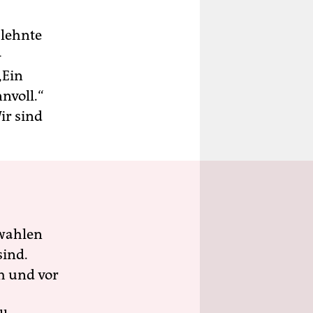
 lehnte
-
„Ein
nvoll.“
r sind
wahlen
sind.
h und vor