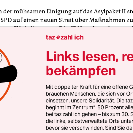
h der mühsamen Einigung auf das Asylpaket II s
 SPD auf einen neuen Streit über Maßnahmen zu
n von Flüchtlingen zu. Die CDU pocht auf strenge
taz
zahl ich
rt unter anderem für Ausnahmen beim Mindestl

e Schulpflicht für Flüchtlinge sowie höhere Hürde
Links lesen, r
tes Aufenthaltsrecht. Das geht aus dem Entwurf f
Papier hervor, das der CDU-Bundesvorstand an 
bekämpfen
chließen will.
Mit doppelter Kraft für eine offene G
illen der CDU sollen Asylberechtigte wie
brauchen Menschen, die sich vor O
beitslose behandelt werden und in den ersten se
einsetzen, unsere Solidarität. Die ta
r Beschäftigung keinen Anspruch auf Mindestl
beginnt im Zentrum“. 50 Prozent a
bei taz zahl ich gehen – bis zum 30
er Integration „dauerhaft verschließt“, müsse mit
die linke, selbstverwaltete Orte unte
 Konsequenzen, zum Beispiel für seinen Aufentha
bevor sie verschwinden. Sind Sie da
eistungskürzungen rechnen“, heißt es in dem Papi