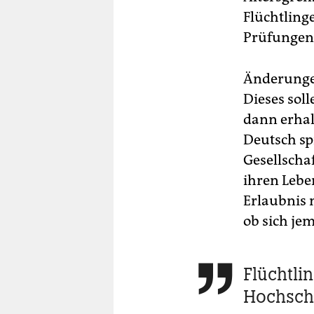
Flüchtling
Prüfungen
Änderungen
Dieses sol
dann erhal
Deutsch sp
Gesellscha
ihren Lebe
Erlaubnis 
ob sich je
Flüchtli

Hochsch