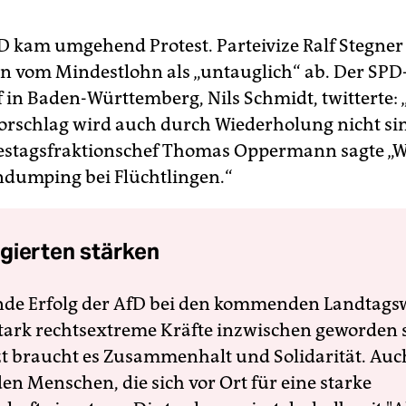
D kam umgehend Protest. Parteivize Ralf Stegner
vom Mindestlohn als „untauglich“ ab. Der SPD
 in Baden-Württemberg, Nils Schmidt, twitterte: 
schlag wird auch durch Wiederholung nicht sin
stagsfraktionschef Thomas Oppermann sagte „Wi
dumping bei Flüchtlingen.“
gierten stärken
nde Erfolg der AfD bei den kommenden Landtags
 stark rechtsextreme Kräfte inzwischen geworden 
zt braucht es Zusammenhalt und Solidarität. Auc
en Menschen, die sich vor Ort für eine starke