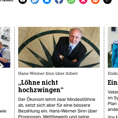
Hans-Werner Sinn über Arbeit
Disk
„Löhne nicht
Ein
hochzwingen“
Vate
im S
Der Ökonom lehnt zwar Mindestlöhne
Plan
ab, setzt sich aber für eine bessere
ande
 wie
Bezahlung ein. Hans-Werner Sinn über
Prognosen, Wettbewerb und seine
Von
U