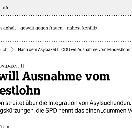
 hilfe
n-anhalt
gewalt gegen frauen
nahost-konflikt
lucht
Nach dem Asylpaket II: CDU will Ausnahme vom Mindestlohn
ylpaket II
will Ausnahme vom
estlohn
on streitet über die Integration von Asylsuchenden
ungskürzungen, die SPD nennt das einen „dummen V
0 Uhr