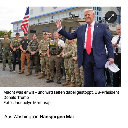
berlin
nord
wahrheit
verlag
verlag
veranstaltungen
shop
fragen & hilfe
Macht was er will – und wird selten dabei gestoppt: US-Präsident
unterstützen
Donald Trump
Foto: Jacquelyn Martin/ap
abo
Aus Washington
Hansjürgen Mai
genossenschaft