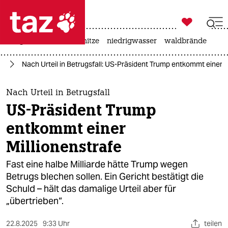

taz zahl ich
krieg in der ukraine
hitze
niedrigwasser
waldbrände

taz zahl ich
mp
Nach Urteil in Betrugsfall: US-Präsident Trump entkommt einer M
taz zahl ich
themen
Nach Urteil in Betrugsfall
US-Präsident Trump
politik
entkommt einer
öko
Millionenstrafe
gesellschaft
Fast eine halbe Milliarde hätte Trump wegen
Betrugs blechen sollen. Ein Gericht bestätigt die
kultur
Schuld – hält das damalige Urteil aber für
„übertrieben“.
sport
22.8.2025
9:33 Uhr
teilen