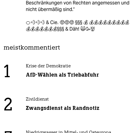
Beschränkungen von Rechten angemessen und
nicht übermäßig sind.“
🍊💨💨💨 & Cie. 🤑🤑🤑 §§§ 💰 💰💰💰💰💰💰💰💰💰
💰💰💰💰💰💰💰§§§ & Däh! 🙀🥳👹
meistkommentiert
1
Krise der Demokratie
AfD-Wählen als Triebabfuhr
2
Zivildienst
Zwangsdienst als Randnotiz
Niedrigwasser in Mittel- und Osteuropa