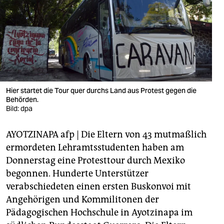
berlin
nord
wahrheit
verlag
verlag
Hier startet die Tour quer durchs Land aus Protest gegen die
Behörden.
veranstaltungen
Bild: dpa
shop
AYOTZINAPA afp | Die Eltern von 43 mutmaßlich
fragen & hilfe
ermordeten Lehramtsstudenten haben am
Donnerstag eine Protesttour durch Mexiko
unterstützen
begonnen. Hunderte Unterstützer
verabschiedeten einen ersten Buskonvoi mit
abo
Angehörigen und Kommilitonen der
genossenschaft
Pädagogischen Hochschule in Ayotzinapa im