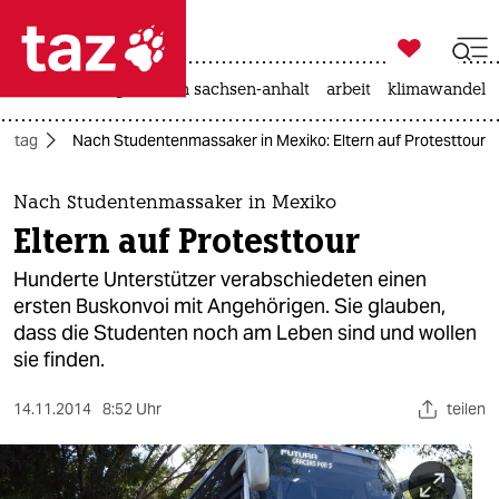

taz zahl ich
hitze
landtagswahl in sachsen-anhalt
arbeit
klimawandel

taz zahl ich
Alltag
Nach Studentenmassaker in Mexiko: Eltern auf Protesttour
taz zahl ich
themen
Nach Studentenmassaker in Mexiko
Eltern auf Protesttour
politik
Hunderte Unterstützer verabschiedeten einen
öko
ersten Buskonvoi mit Angehörigen. Sie glauben,
dass die Studenten noch am Leben sind und wollen
gesellschaft
sie finden.
kultur
14.11.2014
8:52 Uhr
teilen
sport