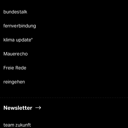
bundestalk
fernverbindung
klima update°
Mauerecho
Freie Rede
reingehen
Newsletter
team zukunft