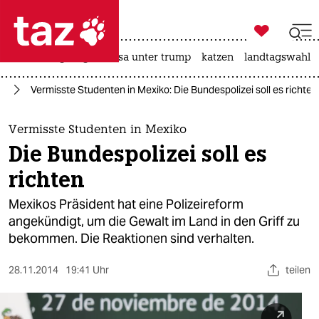

taz zahl ich
hitze
bergsteigen
usa unter trump
katzen
landtagswahl i

taz zahl ich
ka
Vermisste Studenten in Mexiko: Die Bundespolizei soll es richten
taz zahl ich
themen
Vermisste Studenten in Mexiko
Die Bundespolizei soll es
politik
richten
öko
Mexikos Präsident hat eine Polizeireform
angekündigt, um die Gewalt im Land in den Griff zu
gesellschaft
bekommen. Die Reaktionen sind verhalten.
kultur
28.11.2014
19:41 Uhr
teilen
sport