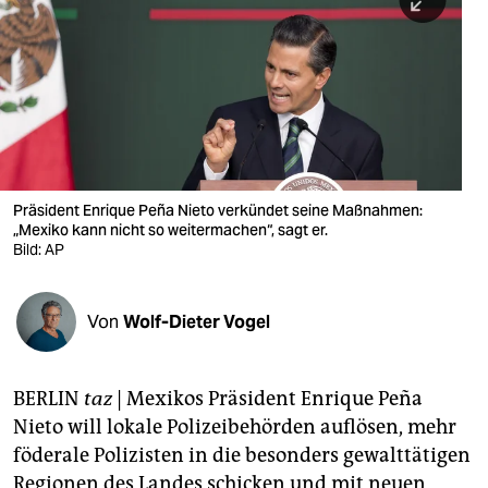
berlin
nord
wahrheit
verlag
verlag
Präsident Enrique Peña Nieto verkündet seine Maßnahmen:
„Mexiko kann nicht so weitermachen“, sagt er.
veranstaltungen
Bild: AP
shop
fragen & hilfe
Von
Wolf-Dieter Vogel
unterstützen
BERLIN
taz
| Mexikos Präsident Enrique Peña
abo
Nieto will lokale Polizeibehörden auflösen, mehr
genossenschaft
föderale Polizisten in die besonders gewalttätigen
Regionen des Landes schicken und mit neuen