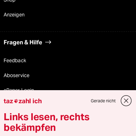
Anzeigen
Fragen & Hilfe
Feedback
Aboservice
ePaper Login
taz
zahl ich
Gerade nicht

Downloads für Abonnierende
Links lesen, rechts
bekämpfen
© 2026 taz Verlags und Vertriebs GmbH