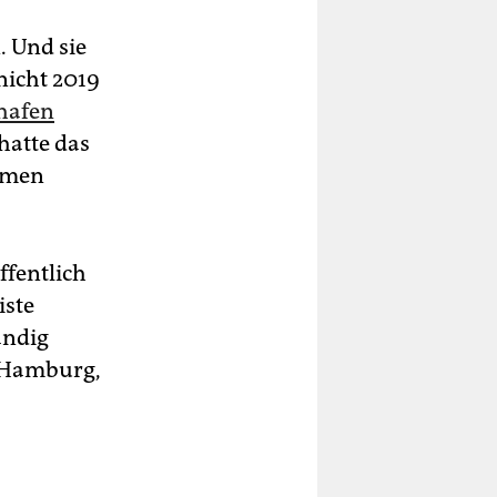
. Und sie
nicht 2019
hafen
 hatte das
mmen
ffentlich
iste
ändig
n Hamburg,