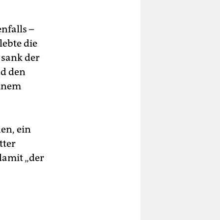
nfalls –
lebte die
, sank der
nd den
einem
en, ein
tter
damit „der