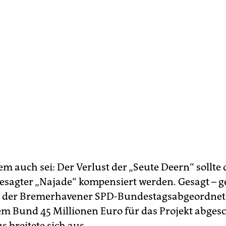
em auch sei: Der Verlust der „Seute Deern“ sollte
sagter „Najade“ kompensiert werden. Gesagt – g
te der Bremerhavener SPD-Bundestagsabgeordne
m Bund 45 Millionen Euro für das Projekt abges
 breitete sich aus.