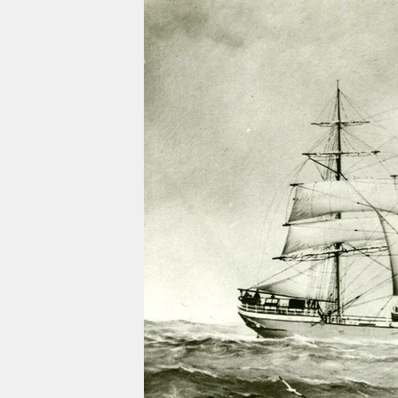
berlin
nord
wahrheit
verlag
verlag
veranstaltungen
shop
fragen & hilfe
unterstützen
abo
genossenschaft