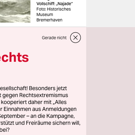
Vollschiff: „Najade“
Foto: Historisches
Museum
Bremerhaven
Gerade nicht
echts
ike.
s, den
 die Tiefe
Oder hatte
esellschaft! Besonders jetzt
einfach zu
rt gegen Rechtsextremismus
e nach ihm
z kooperiert daher mit „Alles
ller Einnahmen aus Anmeldungen
en, um das
. September – an die Kampagne,
rstützt und Freiräume sichern will,
bei?