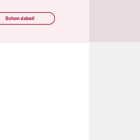
leibt ein
n so den
Schon dabei!
 zu