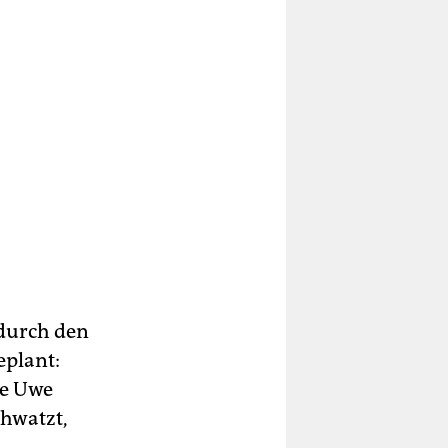
 durch den
eplant:
te Uwe
chwatzt,