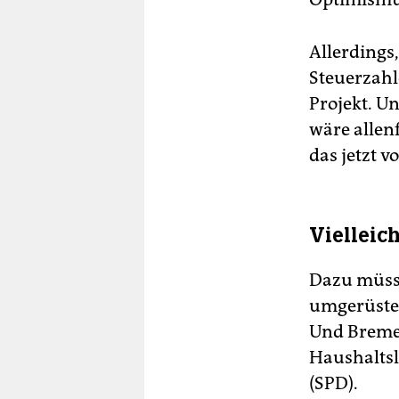
Allerdings
Steuerzahl
Projekt. Un
wäre allenf
das jetzt v
Vielleic
Dazu müss
umgerüstet
Und Bremer
Haushaltsl
(SPD).