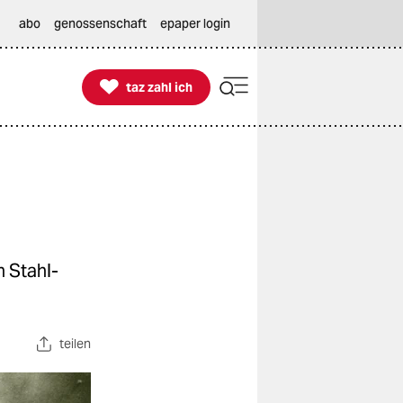
abo
genossenschaft
epaper login

taz zahl ich
taz zahl ich
n Stahl­
teilen