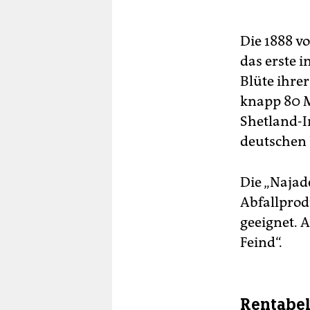
Die 1888 vo
das erste i
Blüte ihrer
knapp 80 M
Shetland-I
deutschen 
Die „Najad
Abfallprod
geeignet. 
Feind“.
Rentabel