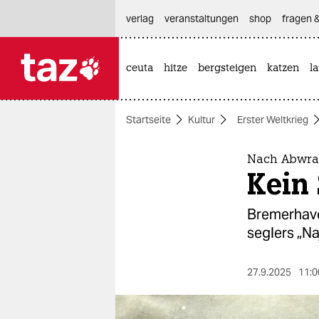
hautnavigation anspringen
hauptinhalt anspringen
footer anspringen
verlag
veranstaltungen
shop
fragen &
ceuta
hitze
bergsteigen
katzen
l

taz zahl ich
taz zahl ich
Startseite
Kultur
Erster Weltkrieg
themen
politik
Nach Abwrac
Kein
öko
Bremerhaven
gesellschaft
seglers „Na
kultur
27.9.2025
11:0
sport