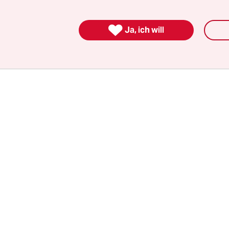
allerdings noch heute Schiffe „Najade“ nennt, b
det man sie so grazil? Geisterhaft? Oder sucht ma

Ja, ich will
ntergang bringenden Zauber der Wassernymphen