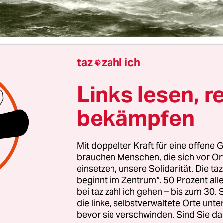
taz
zahl ich
chellen

Links lesen, r
gar nicht ohne, die Najaden der griechischen Ant
ollen die Wassernymphen der Legende nach Hyla
bekämpfen
en Geliebten des Herakles, just in dem Moment in
en, als er aus einer Quelle trank. Hinterhältig. 
Mit doppelter Kraft für eine offene G
wie weiland Narziss, vom eigenen Antlitz betört, 
brauchen Menschen, die sich vor O
rgebeugt? Wie auch immer, Herakles soll so lang
einsetzen, unsere Solidarität. Die ta
beginnt im Zentrum“. 50 Prozent a
ben, dass seine Argonauten ohne ihn weiterreist
bei taz zahl ich gehen – bis zum 30
ies zu suchen.
die linke, selbstverwaltete Orte unte
bevor sie verschwinden. Sind Sie da