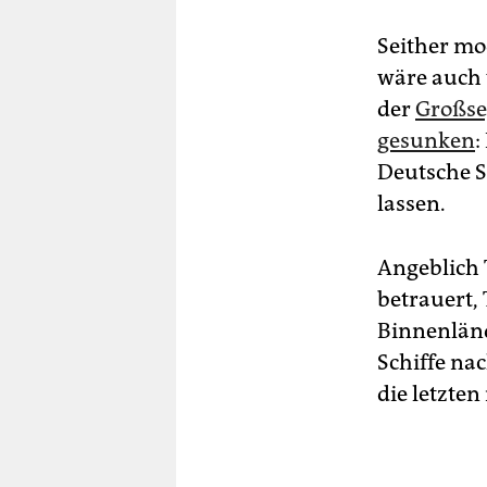
Seither mo
wäre auch 
der
Großse
gesunken
:
Deutsche 
lassen.
Angeblich 
betrauert, 
Binnenländ
Schiffe na
die letzten 