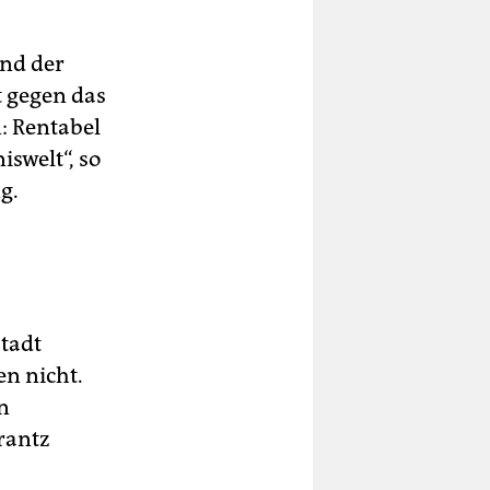
und der
t gegen das
n: Rentabel
iswelt“, so
g.
Stadt
n nicht.
n
rantz