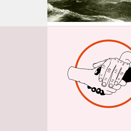
epaper login
Von
Petra S
Die waren 
Immerhin s
jugendlich
gezogen hab
Hylas sich 
weit runte
gesucht ha
Goldene Vl