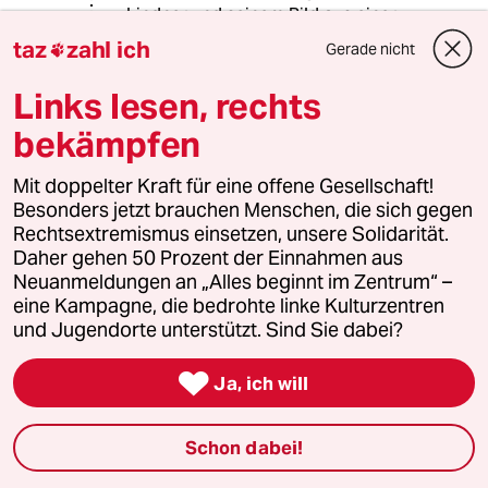
Lindner und seinem Bild aus einer
Bäckerei, wo jemand "mit
taz
zahl ich
Gerade nicht

gebrochenem Deutsch ein
Brötchen"bestellt und die Leute in
Links lesen, rechts
der Schlange nicht wüssten, "ob das
bekämpfen
der hoch qualifizierte Entwickler
Künstlicher Intelligenz aus Indien ist
oder eigentlich ein sich bei uns illegal
Mit doppelter Kraft für eine offene Gesellschaft!
aufhaltender, höchstens geduldeter
Besonders jetzt brauchen Menschen, die sich gegen
Ausländer". Da ist vielleicht echt was
Rechtsextremismus einsetzen, unsere Solidarität.
dran. Ein Nährboden für rechte
Daher gehen 50 Prozent der Einnahmen aus
Rattenfänger.
Neuanmeldungen an „Alles beginnt im Zentrum“ –
eine Kampagne, die bedrohte linke Kulturzentren
und Jugendorte unterstützt. Sind Sie dabei?
Mustardman

Ja, ich will
10.06.2018
,
19:49 Uhr
@Jonas Gerngries:
Ob jemand ein "illegaler, höchstens
Schon dabei!
geduldeter Ausländer" ist, ist mir und