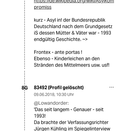
https://de.wikipedia.org/wiki/Asylkom
promiss
kurz - Asyl in! der Bundesrepublik
Deutschland nach dem Grundgesetz
iS dessen Mütter & Väter war - 1993
endgültig Geschichte. ~>
Frontex - ante portas !
Ebenso - Kinderleichen an den
Stränden des Mittelmeers usw. usf!
83492 (Profil gelöscht)
8G
09.06.2018
,
10:30 Uhr
@Lowandorder:
'Das seit langem - Genauer - seit
1993!
Da brachte der Verfassungsrichter
Jürgen Kühling im Spiegelinterview