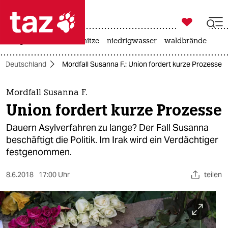

taz zahl ich
krieg in der ukraine
hitze
niedrigwasser
waldbrände

taz zahl ich
Deutschland
Mordfall Susanna F.: Union fordert kurze Prozesse
taz zahl ich
themen
Mordfall Susanna F.
Union fordert kurze Prozesse
politik
Dauern Asylverfahren zu lange? Der Fall Susanna
öko
beschäftigt die Politik. Im Irak wird ein Verdächtiger
festgenommen.
gesellschaft
8.6.2018
17:00 Uhr
teilen
kultur
sport