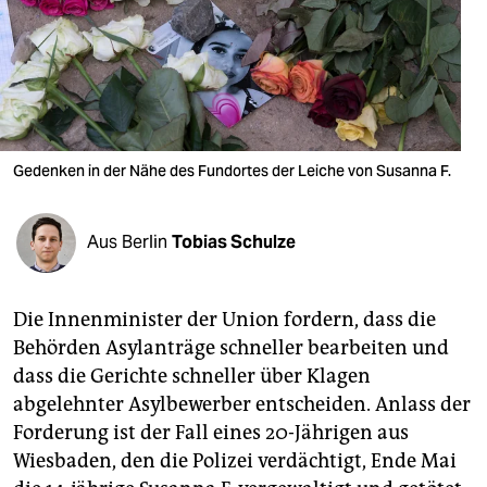
berlin
nord
wahrheit
verlag
Gedenken in der Nähe des Fundortes der Leiche von Susanna F.
verlag
veranstaltungen
Aus Berlin
Tobias Schulze
shop
Die Innenminister der Union fordern, dass die
fragen & hilfe
Behörden Asylanträge schneller bearbeiten und
unterstützen
dass die Gerichte schneller über Klagen
abgelehnter Asylbewerber entscheiden. Anlass der
abo
Forderung ist der Fall eines 20-Jährigen aus
genossenschaft
Wiesbaden, den die Polizei verdächtigt, Ende Mai