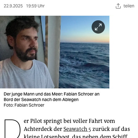
berlin
22.9.2025
19:59 Uhr
teilen
nord
wahrheit
verlag
verlag
veranstaltungen
shop
fragen & hilfe
Der junge Mann und das Meer: Fabian Schroer an
Bord der Seawatch nach dem Ablegen
unterstützen
Foto: Fabian Schroer
D
abo
er Pilot springt bei voller Fahrt vom
genossenschaft
Achterdeck der
Seawatch 5
zurück auf das
kleine Lotsenboot, das neben dem Schiff