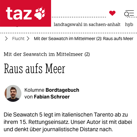

taz zahl ich
niedrigwasser
rente
landtagswahl in sachsen-anhalt
hybri

taz zahl ich
pa
Flucht
Mit der Seawatch im Mittelmeer (2): Raus aufs Meer
taz zahl ich
themen
Mit der Seawatch im Mittelmeer (2)
Raus aufs Meer
politik
öko
Kolumne
Bordtagebuch
gesellschaft
von
Fabian Schroer
kultur
Die Seawatch 5 legt im italienischen Tarento ab zu
ihrem 15. Rettungseinsatz. Unser Autor ist mit dabei
sport
und denkt über journalistische Distanz nach.