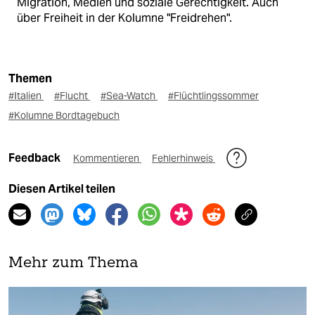
Migration, Medien und soziale Gerechtigkeit. Auch
über Freiheit in der Kolumne "Freidrehen".
Themen
#Italien
#Flucht
#Sea-Watch
#Flüchtlingssommer
#Kolumne Bordtagebuch
Feedback
Kommentieren
Fehlerhinweis
Diesen Artikel teilen
Mehr zum Thema