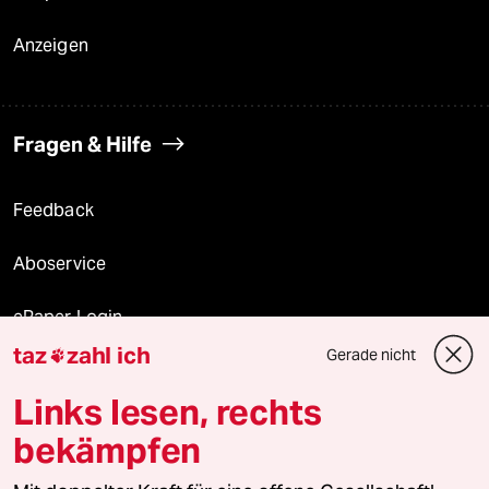
Anzeigen
Fragen & Hilfe
Feedback
Aboservice
ePaper Login
taz
zahl ich
Gerade nicht

Downloads für Abonnierende
Links lesen, rechts
bekämpfen
© 2026 taz Verlags und Vertriebs GmbH