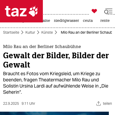

taz zahl ich
hitze
krieg in der ukraine
niedrigwasser
ceuta
rente

taz zahl ich
Startseite
Kultur
Künste
Milo Rau an der Berliner Schaubüh
taz zahl ich
themen
Milo Rau an der Berliner Schaubühne
Gewalt der Bilder, Bilder der
politik
Gewalt
öko
Braucht es Fotos vom Kriegsleid, um Kriege zu
beenden, fragen Theatermacher Milo Rau und
gesellschaft
Solistin Ursina Lardi auf aufwühlende Weise in „Die
Seherin“.
kultur
sport
22.9.2025
9:11 Uhr
teilen