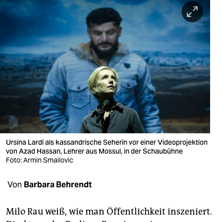
berlin
nord
wahrheit
verlag
verlag
veranstaltungen
shop
Ursina Lardi als kassandrische Seherin vor einer Videoprojektion
fragen & hilfe
von Azad Hassan, Lehrer aus Mossul, in der Schaubühne
Foto: Armin Smailovic
unterstützen
Von
Barbara Behrendt
abo
genossenschaft
Milo Rau weiß, wie man Öffentlichkeit inszeniert.