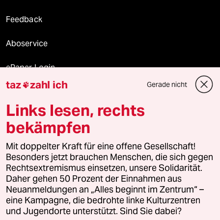
Feedback
Aboservice
ePaper Login
taz
zahl ich
Gerade nicht

Downloads für Abonnierende
Links lesen, rechts
bekämpfen
© 2026 taz Verlags und Vertriebs GmbH
Mit doppelter Kraft für eine offene Gesellschaft!
Alle Rechte vorbehalten. Bei rechtlichen Fragen oder für Genehmigungen
wenden Sie sich bitte an
lizenzen@taz.de
Besonders jetzt brauchen Menschen, die sich gegen
Rechtsextremismus einsetzen, unsere Solidarität.
Daher gehen 50 Prozent der Einnahmen aus
Feedback
Redaktionsstatut
Kommune-Richtlinien
KI-
Neuanmeldungen an „Alles beginnt im Zentrum“ –
eine Kampagne, die bedrohte linke Kulturzentren
Leitlinie
Informant
Datenschutz
Impressum
AGB
und Jugendorte unterstützt. Sind Sie dabei?