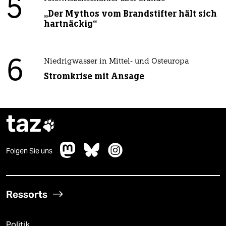
5
„Der Mythos vom Brandstifter hält sich
hartnäckig“
6
Niedrigwasser in Mittel- und Osteuropa
Stromkrise mit Ansage
taz

Folgen Sie uns
Ressorts
Politik