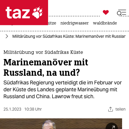

taz zahl ich
krieg in der ukraine
hitze
niedrigwasser
waldbrände

taz zahl ich
ka
Militärübung vor Südafrikas Küste: Marinemanöver mit Russland
taz zahl ich
themen
Militärübung vor Südafrikas Küste
Marinemanöver mit
politik
Russland, na und?
öko
Südafrikas Regierung verteidigt die im Februar vor
der Küste des Landes geplante Marineübung mit
gesellschaft
Russland und China. Lawrow freut sich.
kultur
25.1.2023
10:38 Uhr
teilen
sport