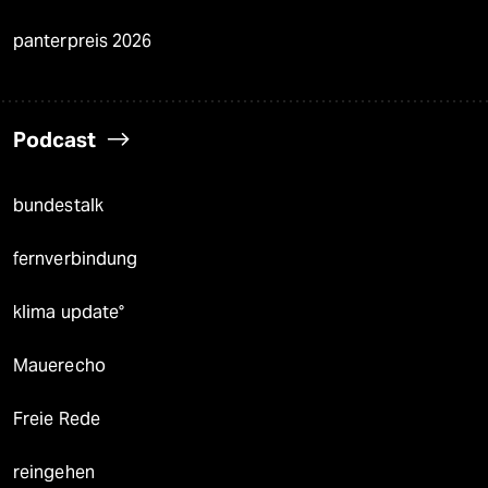
panterpreis 2026
Podcast
bundestalk
fernverbindung
klima update°
Mauerecho
Freie Rede
reingehen