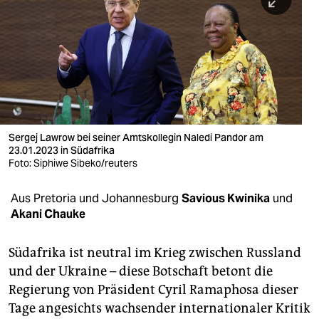
berlin
nord
wahrheit
verlag
verlag
Sergej Lawrow bei seiner Amtskollegin Naledi Pandor am
23.01.2023 in Südafrika
veranstaltungen
Foto: Siphiwe Sibeko/reuters
shop
Aus Pretoria und Johannesburg
Savious Kwinika
und
fragen & hilfe
Akani Chauke
unterstützen
Südafrika ist neutral im Krieg zwischen Russland
abo
und der Ukraine – diese Botschaft betont die
Regierung von Präsident Cyril Ramaphosa dieser
genossenschaft
Tage angesichts wachsender internationaler Kritik