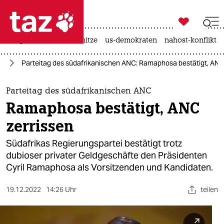

taz zahl ich
krieg in der ukraine
hitze
us-demokraten
nahost-konflikt

taz zahl ich
on
Parteitag des südafrikanischen ANC: Ramaphosa bestätigt, ANC
taz zahl ich
themen
Parteitag des südafrikanischen ANC
Ramaphosa bestätigt, ANC
politik
zerrissen
öko
Südafrikas Regierungspartei bestätigt trotz
dubioser privater Geldgeschäfte den Präsidenten
gesellschaft
Cyril Ramaphosa als Vorsitzenden und Kandidaten.
kultur
19.12.2022
14:26 Uhr
teilen
sport