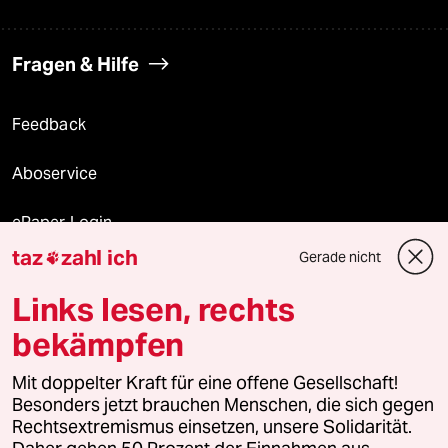
Fragen & Hilfe
Feedback
Aboservice
ePaper Login
taz
zahl ich
Gerade nicht

Downloads für Abonnierende
Links lesen, rechts
bekämpfen
© 2026 taz Verlags und Vertriebs GmbH
Alle Rechte vorbehalten. Bei rechtlichen Fragen oder für Genehmigungen
Mit doppelter Kraft für eine offene Gesellschaft!
wenden Sie sich bitte an
lizenzen@taz.de
Besonders jetzt brauchen Menschen, die sich gegen
Rechtsextremismus einsetzen, unsere Solidarität.