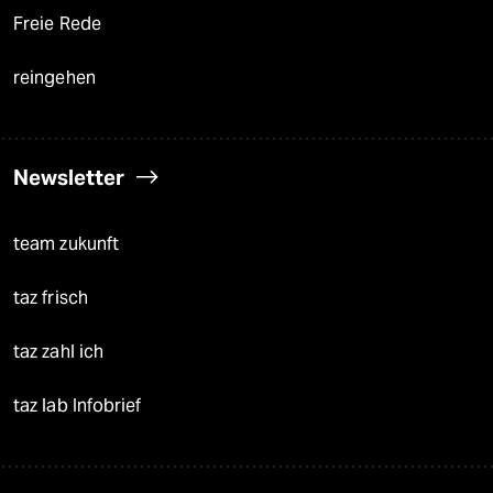
Freie Rede
reingehen
Newsletter
team zukunft
taz frisch
taz zahl ich
taz lab Infobrief