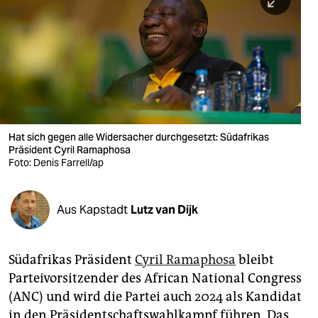
berlin
nord
wahrheit
verlag
verlag
Hat sich gegen alle Widersacher durchgesetzt: Südafrikas
Präsident Cyril Ramaphosa
veranstaltungen
Foto: Denis Farrell/ap
shop
fragen & hilfe
Aus Kapstadt
Lutz van Dijk
unterstützen
Südafrikas Präsident
Cyril Ramaphosa
bleibt
abo
Parteivorsitzender des African National Congress
genossenschaft
(ANC) und wird die Partei auch 2024 als Kandidat
in den Präsidentschaftswahlkampf führen. Das