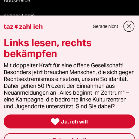
Aboservice
ePaper Login
taz
zahl ich
Gerade nicht

Downloads für Abonnierende
Links lesen, rechts
bekämpfen
© 2026 taz Verlags und Vertriebs GmbH
Alle Rechte vorbehalten. Bei rechtlichen Fragen oder für Genehmigungen
Mit doppelter Kraft für eine offene Gesellschaft!
wenden Sie sich bitte an
lizenzen@taz.de
Besonders jetzt brauchen Menschen, die sich gegen
Rechtsextremismus einsetzen, unsere Solidarität.
Daher gehen 50 Prozent der Einnahmen aus
Feedback
Redaktionsstatut
Kommune-Richtlinien
KI-
Neuanmeldungen an „Alles beginnt im Zentrum“ –
eine Kampagne, die bedrohte linke Kulturzentren
Leitlinie
Informant
Datenschutz
Impressum
AGB
und Jugendorte unterstützt. Sind Sie dabei?
Seitenwende
Einwilligungen widerrufen (Ads)

Ja, ich will