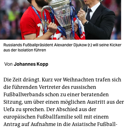
berlin
nord
wahrheit
verlag
Russlands Fußballpräsident Alexander Djukow (r.) will seine Kicker
verlag
aus der Isolation führen
veranstaltungen
Von
Johannes Kopp
shop
Die Zeit drängt. Kurz vor Weihnachten trafen sich
fragen & hilfe
die führenden Vertreter des russischen
Fußballverbands schon zu einer beratenden
unterstützen
Sitzung, um über einen möglichen Austritt aus der
abo
Uefa zu sprechen. Der Abschied aus der
europäischen Fußballfamilie soll mit einem
genossenschaft
Antrag auf Aufnahme in die Asiatische Fußball-