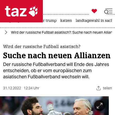

taz zahl ich
bergsteigen
usa unter trump
katzen
landtagswahl in sachs

taz zahl ich
ll
Wird der russische Fußball asiatisch?: Suche nach neuen Allian
taz zahl ich
themen
Wird der russische Fußball asiatisch?
Suche nach neuen Allianzen
politik
Der russische Fußballverband will Ende des Jahres
öko
entscheiden, ob er vom europäischen zum
asiatischen Fußballverband wechseln will.
gesellschaft
31.12.2022
12:34 Uhr
teilen
kultur
sport