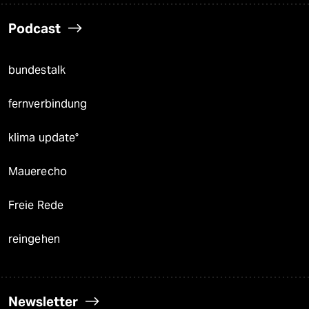
Podcast
bundestalk
fernverbindung
klima update°
Mauerecho
Freie Rede
reingehen
Newsletter