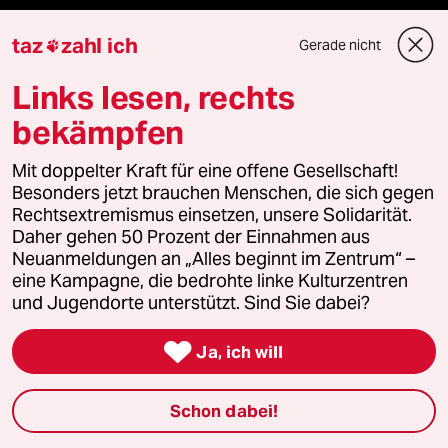
Le Monde diplomatique
taz
zahl ich
Gerade nicht

taz Archiv
Links lesen, rechts
bekämpfen
Mehr taz Angebote
Mit doppelter Kraft für eine offene Gesellschaft!
Besonders jetzt brauchen Menschen, die sich gegen
Rechtsextremismus einsetzen, unsere Solidarität.
Reisen
Daher gehen 50 Prozent der Einnahmen aus
Neuanmeldungen an „Alles beginnt im Zentrum“ –
Kantine
eine Kampagne, die bedrohte linke Kulturzentren
und Jugendorte unterstützt. Sind Sie dabei?
Shop

Ja, ich will
Anzeigen
Schon dabei!