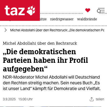

taz zahl ich
krieg in der ukraine
hitze
niedrigwasser
waldbrände

taz zahl ich
fD
Michel Abdollahi über den Rechtsruck: „Die demokratischen Part
taz zahl ich
themen
Michel Abdollahi über den Rechtsruck
„Die demokratischen
politik
Parteien haben ihr Profil
öko
aufgegeben“
gesellschaft
NDR-Moderator Michel Abdollahi will Deutschland
den Rechten streitig machen. Sein neues Buch „Es
kultur
ist unser Land“ kämpft für Demokratie und Vielfalt.
sport
3.9.2025
15:00 Uhr
teilen