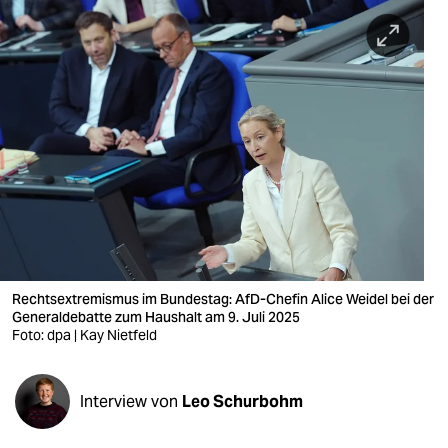
berlin
nord
wahrheit
verlag
verlag
veranstaltungen
shop
fragen & hilfe
Rechtsextremismus im Bundestag: AfD-Chefin Alice Weidel bei der
Generaldebatte zum Haushalt am 9. Juli 2025
unterstützen
Foto: dpa | Kay Nietfeld
abo
Interview von
Leo Schurbohm
genossenschaft