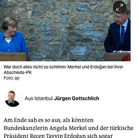
berlin
nord
wahrheit
verlag
verlag
veranstaltungen
War doch alles nicht so schlimm: Merkel und Erdoğan bei ihrer
Abschieds-PK
shop
Foto: ap
fragen & hilfe
Aus Istanbul
Jürgen Gottschlich
unterstützen
abo
Am Ende sah es so aus, als könnten
genossenschaft
Bundeskanzlerin Angela Merkel und der türkische
Präsident Recep Tayyip Erdoğan sich sogar