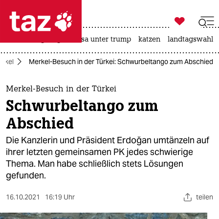

taz zahl ich
hitze
bergsteigen
usa unter trump
katzen
landtagswahl i

taz zahl ich
erkel
Merkel-Besuch in der Türkei: Schwurbeltango zum Abschied
taz zahl ich
themen
Merkel-Besuch in der Türkei
Schwurbeltango zum
politik
Abschied
öko
Die Kanzlerin und Präsident Erdoğan umtänzeln auf
ihrer letzten gemeinsamen PK jedes schwierige
gesellschaft
Thema. Man habe schließlich stets Lösungen
gefunden.
kultur
sport
16.10.2021
16:19 Uhr
teilen