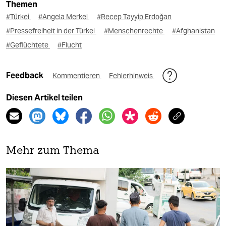
Themen
#Türkei
#Angela Merkel
#Recep Tayyip Erdoğan
#Pressefreiheit in der Türkei
#Menschenrechte
#Afghanistan
#Geflüchtete
#Flucht
Feedback
Kommentieren
Fehlerhinweis
Diesen Artikel teilen
Mehr zum Thema