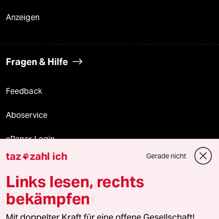
Anzeigen
Fragen & Hilfe
Feedback
Aboservice
ePaper Login
taz
zahl ich
Gerade nicht

Downloads für Abonnierende
Links lesen, rechts
bekämpfen
© 2026 taz Verlags und Vertriebs GmbH
Alle Rechte vorbehalten. Bei rechtlichen Fragen oder für Genehmigungen
Mit doppelter Kraft für eine offene Gesellschaft!