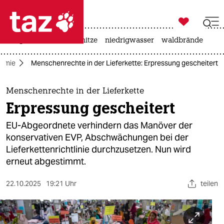

taz zahl ich
krieg in der ukraine
hitze
niedrigwasser
waldbrände

taz zahl ich
omie
Menschenrechte in der Lieferkette: Erpressung gescheitert
taz zahl ich
themen
Menschenrechte in der Lieferkette
Erpressung gescheitert
politik
EU-Abgeordnete verhindern das Manöver der
öko
konservativen EVP, Abschwächungen bei der
Lieferkettenrichtlinie durchzusetzen. Nun wird
gesellschaft
erneut abgestimmt.
kultur
22.10.2025
19:21 Uhr
teilen
sport