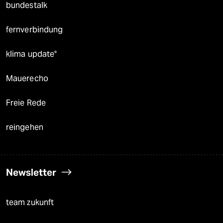
bundestalk
fernverbindung
klima update°
Mauerecho
Freie Rede
reingehen
Newsletter
team zukunft