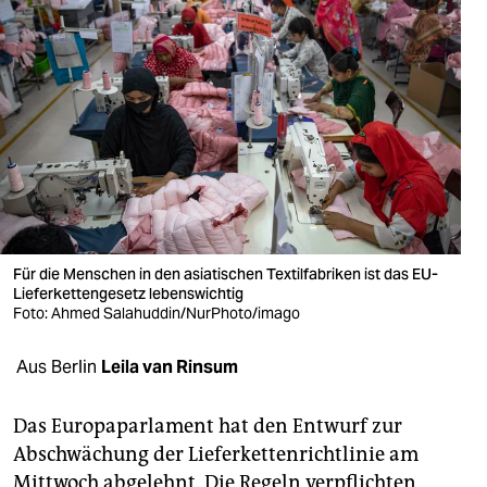
berlin
nord
wahrheit
verlag
verlag
veranstaltungen
Für die Menschen in den asiatischen Textilfabriken ist das EU-
shop
Lieferkettengesetz lebenswichtig
Foto: Ahmed Salahuddin/NurPhoto/imago
fragen & hilfe
unterstützen
Aus Berlin
Leila van Rinsum
abo
Das Europaparlament hat den Entwurf zur
genossenschaft
Abschwächung der Lieferkettenrichtlinie am
Mittwoch abgelehnt. Die Regeln verpflichten