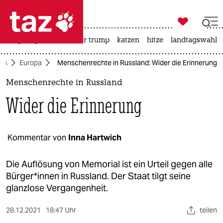

taz zahl ich
bergsteigen
usa unter trump
katzen
hitze
landtagswahl i

taz zahl ich
tik
Europa
Menschenrechte in Russland: Wider die Erinnerung
taz zahl ich
Menschenrechte in Russland
themen
Wider die Erinnerung
politik
öko
Kommentar von
Inna Hartwich
gesellschaft
Die Auflösung von Memorial ist ein Urteil gegen alle
Bür­ge­r*in­nen in Russland. Der Staat tilgt seine
kultur
glanzlose Vergangenheit.
sport
28.12.2021
18:47 Uhr
teilen