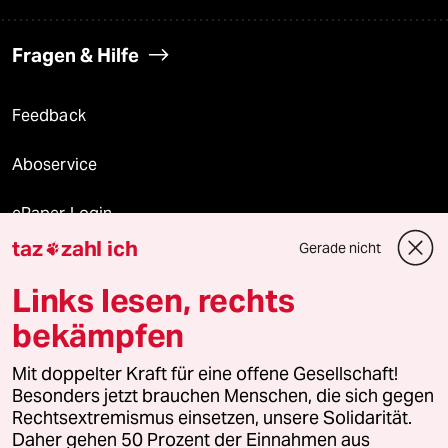
Fragen & Hilfe
Feedback
Aboservice
ePaper Login
taz
zahl ich
Gerade nicht

Downloads für Abonnierende
Links lesen, rechts
bekämpfen
© 2026 taz Verlags und Vertriebs GmbH
Mit doppelter Kraft für eine offene Gesellschaft!
Alle Rechte vorbehalten. Bei rechtlichen Fragen oder für Genehmigungen
wenden Sie sich bitte an
lizenzen@taz.de
Besonders jetzt brauchen Menschen, die sich gegen
Rechtsextremismus einsetzen, unsere Solidarität.
Daher gehen 50 Prozent der Einnahmen aus