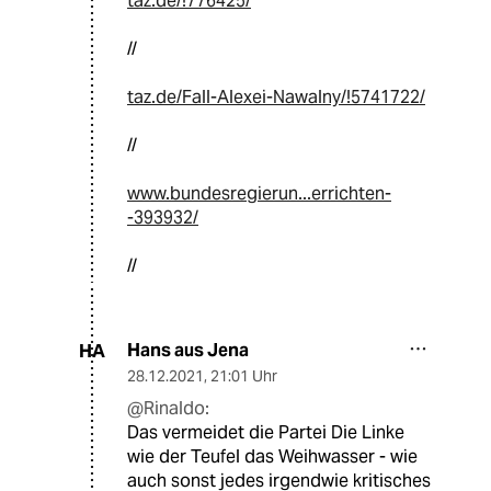
taz.de/!776425/
//
taz.de/Fall-Alexei-Nawalny/!5741722/
//
www.bundesregierun...errichten-
-393932/
//
Hans aus Jena
HA
28.12.2021
,
21:01 Uhr
@Rinaldo:
Das vermeidet die Partei Die Linke
wie der Teufel das Weihwasser - wie
auch sonst jedes irgendwie kritisches