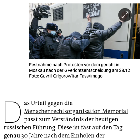
berlin
nord
wahrheit
verlag
verlag
Festnahme nach Protesten vor dem gericht in
veranstaltungen
Moskau nach der GFerichtsentscheidung am 28.12
Foto: Gavriil Grigorov/Itar-Tass/imago
shop
fragen & hilfe
D
as Urteil gegen die
unterstützen
Menschenrechtsorganisation Memorial
abo
passt zum Verständnis der heutigen
russischen Führung. Diese ist fast auf den Tag
genossenschaft
genau
30 Jahre nach dem Einholen der