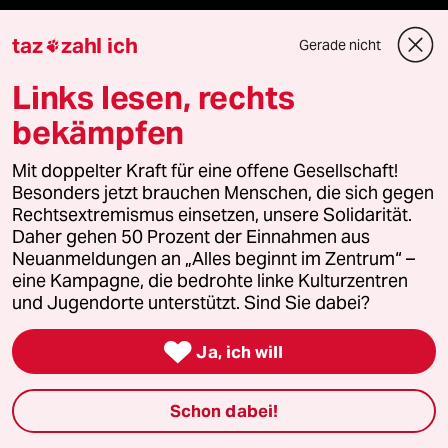
Anzeigen
taz
zahl ich
Gerade nicht

Links lesen, rechts
Fragen & Hilfe
bekämpfen
Mit doppelter Kraft für eine offene Gesellschaft!
Feedback
Besonders jetzt brauchen Menschen, die sich gegen
Rechtsextremismus einsetzen, unsere Solidarität.
Aboservice
Daher gehen 50 Prozent der Einnahmen aus
Neuanmeldungen an „Alles beginnt im Zentrum“ –
ePaper Login
eine Kampagne, die bedrohte linke Kulturzentren
und Jugendorte unterstützt. Sind Sie dabei?
Downloads für Abonnierende

Ja, ich will
Schon dabei!
© 2026 taz Verlags und Vertriebs GmbH
Alle Rechte vorbehalten. Bei rechtlichen Fragen oder für Genehmigungen