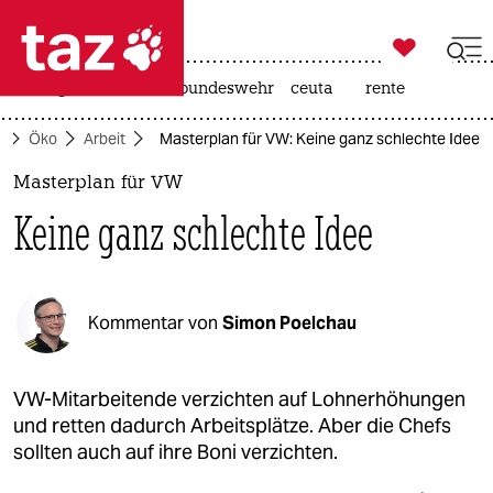

taz zahl ich
niedrigwasser
afd
bundeswehr
ceuta
rente

taz zahl ich
e
Öko
Arbeit
Masterplan für VW: Keine ganz schlechte Idee
taz zahl ich
Masterplan für VW
themen
Keine ganz schlechte Idee
politik
öko
Kommentar von
Simon Poelchau
gesellschaft
kultur
VW-Mitarbeitende verzichten auf Lohnerhöhungen
und retten dadurch Arbeitsplätze. Aber die Chefs
sport
sollten auch auf ihre Boni verzichten.