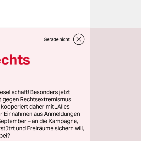
hen in
Gerade nicht
men.
ern waren
echts
net war,
1-jährigen
esellschaft! Besonders jetzt
Dallas. Er
rt gegen Rechtsextremismus
z kooperiert daher mit „Alles
er
ller Einnahmen aus Anmeldungen
. September – an die Kampagne,
rstützt und Freiräume sichern will,
bei?