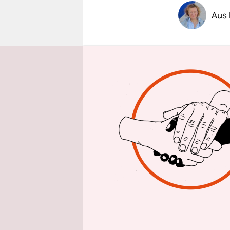
epaper login
Aus 
Am Samsta
einem Ein
Weitere 26
offenbar 
Der mutmaß
kam danach
Patrick C.,
ist mehr a
Grenzstadt