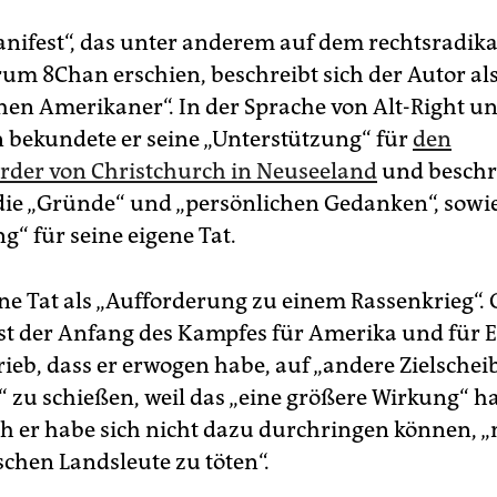
nifest“, das unter anderem auf dem rechtsradik
rum 8Chan erschien, beschreibt sich der Autor al
chen Amerikaner“. In der Sprache von Alt-Right u
n bekundete er seine „Unterstützung“ für
den
der von Christchurch in Neuseeland
und beschr
t die „Gründe“ und „persönlichen Gedanken“, sowie
g“ für seine eigene Tat.
ine Tat als „Aufforderung zu einem Rassenkrieg“.
erst der Anfang des Kampfes für Amerika und für E
ieb, dass er erwogen habe, auf „andere Zielschei
 zu schießen, weil das „eine größere Wirkung“ h
h er habe sich nicht dazu durchringen können, 
chen Landsleute zu töten“.