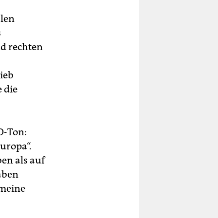
alen
s
nd rechten
ieb
 die
 O-Ton:
uropa“.
ben als auf
aben
„meine