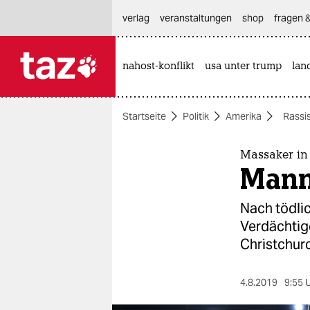
hautnavigation anspringen
hauptinhalt anspringen
footer anspringen
verlag
veranstaltungen
shop
fragen &
nahost-konflikt
usa unter trump
lan

taz zahl ich
taz zahl ich
Startseite
Politik
Amerika
Rassi
themen
politik
Massaker in 
Mann
öko
Nach tödlic
gesellschaft
Verdächtige
Christchur
kultur
sport
4.8.2019
9:55 