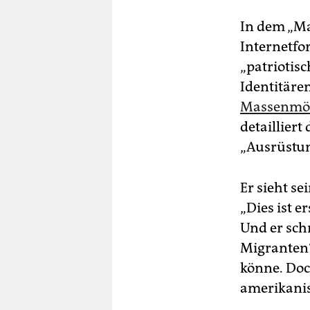
In dem „Ma
Internetfo
„patriotis
Identitäre
Massenmör
detaillier
„Ausrüstun
Er sieht se
„Dies ist 
Und er schr
Migranten“
könne. Doc
amerikanis