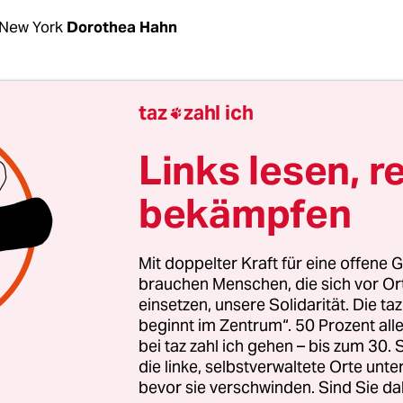
New York
Dorothea Hahn
g sind bei einem Massaker mindestens 20 Mensc
taz
zahl ich

kaufszentrum im texanischen El Paso umgekom
 wurden teilweise schwer verletzt. Unter den Opf
Links lesen, r
auch mehrere MexikanerInnen.
bekämpfen
liche Täter, der mit einem Sturmgewehr bewaff
 in Polizeigewahrsam. Es handelt sich um den 2
Mit doppelter Kraft für eine offene G
 einen Trump-Unterstützer aus einer Vorstadt von 
brauchen Menschen, die sich vor O
einsetzen, unsere Solidarität. Die ta
ls neun Stunden gefahren, um MigrantInnen in d
beginnt im Zentrum“. 50 Prozent a
 zu ermorden.
bei taz zahl ich gehen – bis zum 30
die linke, selbstverwaltete Orte unte
bevor sie verschwinden. Sind Sie da