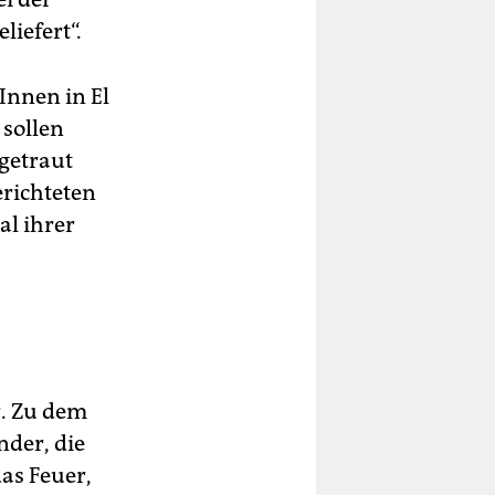
liefert“.
Innen in El
 sollen
getraut
erichteten
l ihrer
. Zu dem
nder, die
as Feuer,