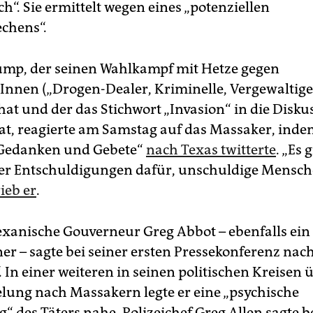
h“. Sie ermittelt wegen eines „potenziellen
chens“.
mp, der seinen Wahlkampf mit Hetze gegen
nnen („Drogen-Dealer, Kriminelle, Vergewaltige
at und der das Stichwort „Invasion“ in die Disku
at, reagierte am Samstag auf das Massaker, indem
„Gedanken und Gebete“
nach Texas twitterte
. „Es 
er Entschuldigungen dafür, unschuldige Mensch
ieb er
.
exanische Gouverneur Greg Abbot – ebenfalls ein
er – sagte bei seiner ersten Pressekonferenz nach
. In einer weiteren in seinen politischen Kreisen 
lung nach Massakern legte er eine „psychische
 des Täters nahe. Polizeichef Greg Allen sagte b