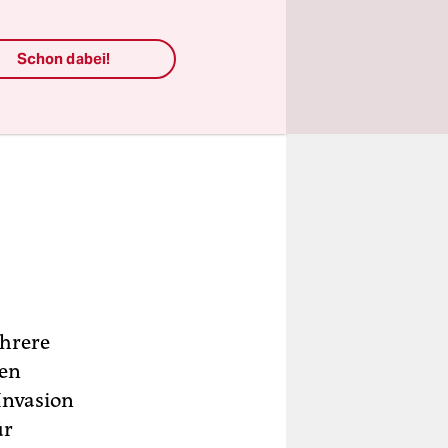
Schon dabei!
ehrere
ten
 Invasion
ür