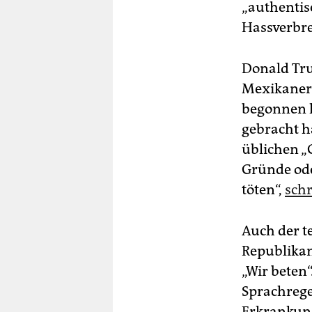
„authentisc
Hassverbre
Donald Tru
MexikanerI
begonnen h
gebracht h
üblichen 
Gründe od
töten“,
schr
Auch der t
Republikan
„Wir beten“
Sprachrege
Erkrankung“