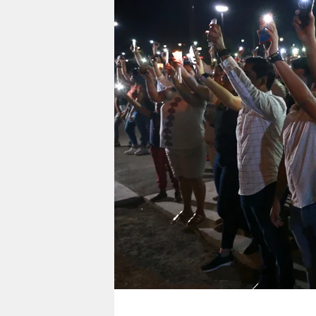
berlin
nord
wahrheit
verlag
verlag
veranstaltungen
shop
fragen & hilfe
unterstützen
abo
genossenschaft