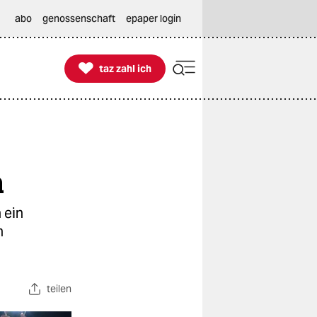
abo
genossenschaft
epaper login

taz zahl ich
taz zahl ich
n
 ein
n
teilen