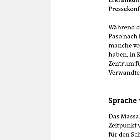
Pressekonfe
Während de
Paso nach 
manche von
haben, in 
Zentrum f
Verwandten
Sprache 
Das Massak
Zeitpunkt 
für den Sc