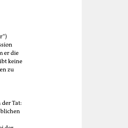
r“)
ssion
 er die
gibt keine
en zu
 der Tat:
üblichen
ei der