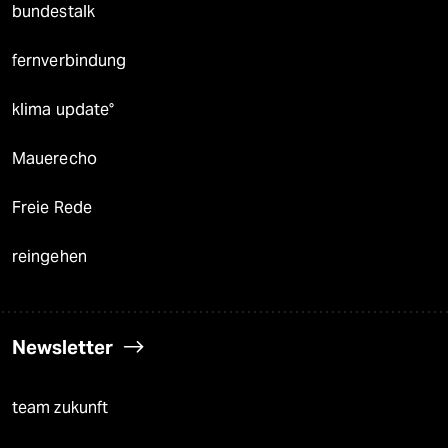
bundestalk
fernverbindung
klima update°
Mauerecho
Freie Rede
reingehen
Newsletter
team zukunft