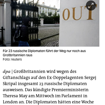
berlin
nord
wahrheit
verlag
verlag
veranstaltungen
Für 23 russische Diplomaten führt der Weg nur noch aus
Großbritannien raus
shop
Foto: reuters
fragen & hilfe
dpa
| Großbritannien wird wegen des
Giftanschlags auf den Ex-Doppelagenten Sergej
unterstützen
Skripal insgesamt 23 russische Diplomaten
abo
ausweisen. Das kündigte Premierministerin
Theresa May am Mittwoch im Parlament in
genossenschaft
London an. Die Diplomaten hätten eine Woche