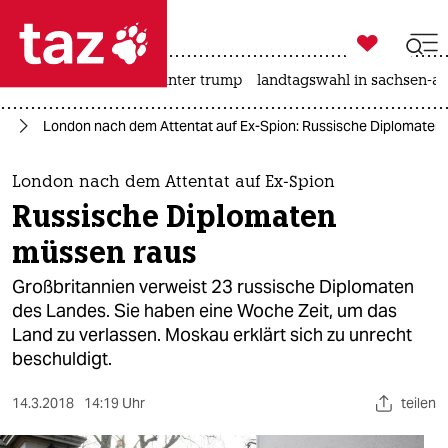

taz zahl ich
nahost-konflikt
usa unter trump
landtagswahl in sachsen-an

taz zahl ich
pa
London nach dem Attentat auf Ex-Spion: Russische Diplomaten
taz zahl ich
themen
London nach dem Attentat auf Ex-Spion
Russische Diplomaten
politik
müssen raus
öko
Großbritannien verweist 23 russische Diplomaten
des Landes. Sie haben eine Woche Zeit, um das
gesellschaft
Land zu verlassen. Moskau erklärt sich zu unrecht
beschuldigt.
kultur
sport
14.3.2018
14:19 Uhr
teilen