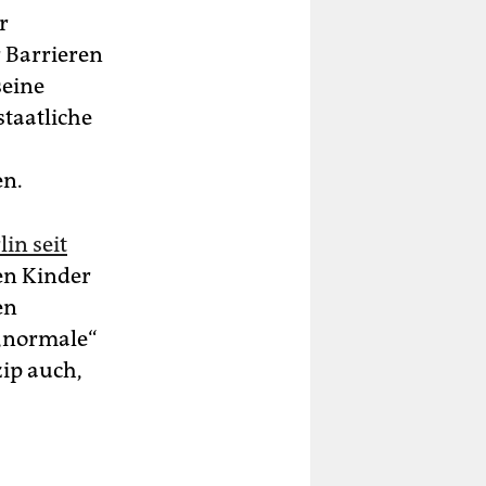
r
 Barrieren
seine
taatliche
en.
lin seit
nen Kinder
en
 „normale“
zip auch,