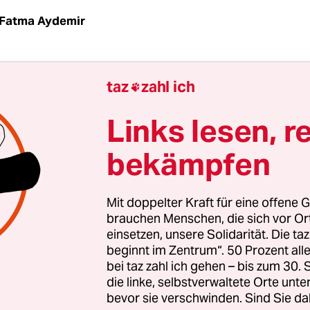
Fatma Aydemir
emen, da sagen Leute nicht viel dazu, wenn sie k
taz
zahl ich

egralrechnung zum Beispiel. „Äh nein, da kenne 
t aus, sorry.“ Alles gut, wird Ihnen schon nieman
Links lesen, r
. Und dann gibt es solche Themen, bei denen plö
bekämpfen
treden zu können, weil sie eine Meinung haben.
er unter ihnen: „Integration“. Ein schön schw
, bei dem niemand so richtig weiß, worum es eig
Mit doppelter Kraft für eine offene G
shit-Bingo ist sozusagen im Wesen der Sache „Inte
brauchen Menschen, die sich vor O
einsetzen, unsere Solidarität. Die ta
beginnt im Zentrum“. 50 Prozent a
bei taz zahl ich gehen – bis zum 30
onsfraktionsvize Carsten Linnemann
auf die Fra
die linke, selbstverwaltete Orte unte
bevor sie verschwinden. Sind Sie da
n Post
, wo die CDU sich denn profilieren müsse: „