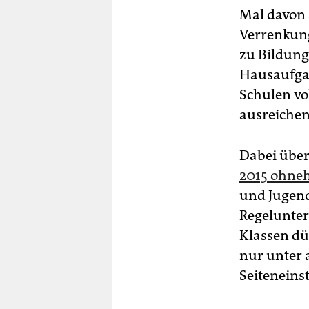
Mal davon 
Verrenkung
zu Bildung
Hausaufgab
Schulen vo
ausreichen
Dabei über
2015 ohne
und Jugend
Regelunter
Klassen dü
nur unter
Seiteneins