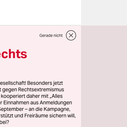
eine Ahnung
Gerade nicht
ich mich
d
echts
tzlich alle
 Der
ammiger
entlich
esellschaft! Besonders jetzt
gration“
rt gegen Rechtsextremismus
z kooperiert daher mit „Alles
ller Einnahmen aus Anmeldungen
. September – an die Kampagne,
ge der
rstützt und Freiräume sichern will,
bei?
Ganz klar