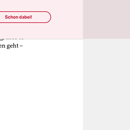
abe ich als
tellen kann.
Schon dabei!
o was von
o, wo die
at
, dass es
n geht –