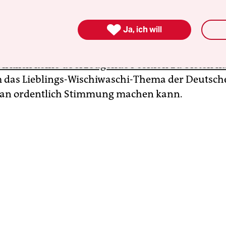
egration“!!! Zugegeben, die drei Ausrufezeichen h
dazugedichtet. Einfach weil ich sie mir so gut vors

Ja, ich will
dürfte an dieser Stelle des Interviews nämlich s
 gewesen sein nach all den Fragen zu Klima und s
irklich keine überzeugende Position zu bieten h
 das Lieblings-Wischiwaschi-Thema der Deutsche
an ordentlich Stimmung machen kann.