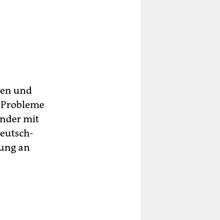
hen und
r Probleme
inder mit
Deutsch-
tung an