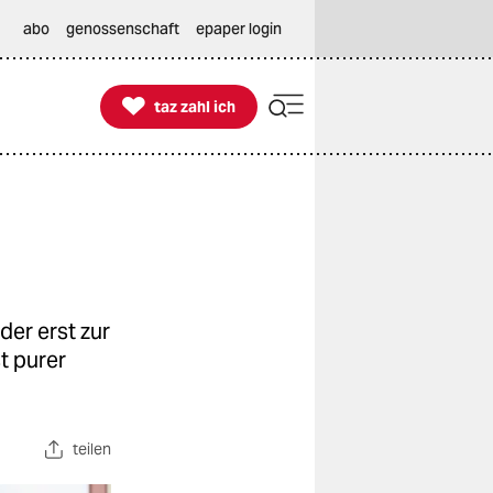
abo
genossenschaft
epaper login

taz zahl ich
taz zahl ich
er erst zur
t purer
teilen