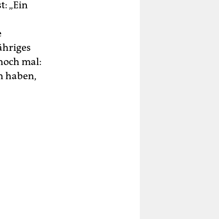
: „Ein
e
ähriges
noch mal:
un haben,