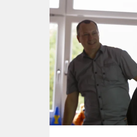
berlin
nord
wahrheit
verlag
verlag
veranstaltungen
shop
fragen & hilfe
unterstützen
abo
genossenschaft