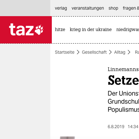
hautnavigation anspringen
hauptinhalt anspringen
footer anspringen
verlag
veranstaltungen
shop
fragen &
hitze
krieg in der ukraine
niedrigwa

taz zahl ich
taz zahl ich
Startseite
Gesellschaft
Alltag
R
themen
politik
Linnemanns
Setze
öko
Der Unions
gesellschaft
Grundschul
Populismus
kultur
sport
6.8.2019
14:34