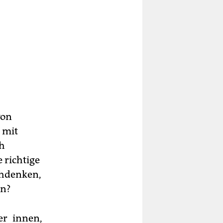
von
 mit
ch
 richtige
chdenken,
en?
ler_innen,