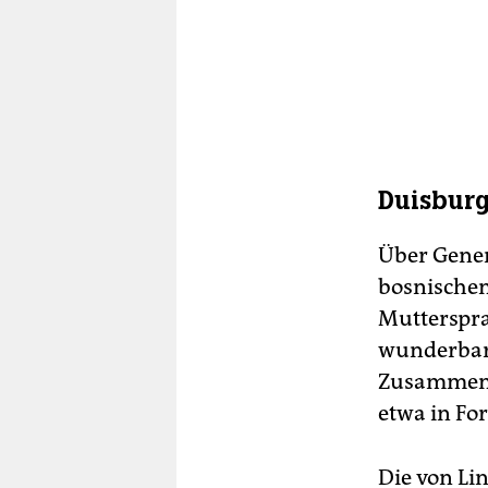
Duisburg
Über Gener
bosnischen
Mutterspra
wunderbar 
Zusammens
etwa in Fo
Die von Li