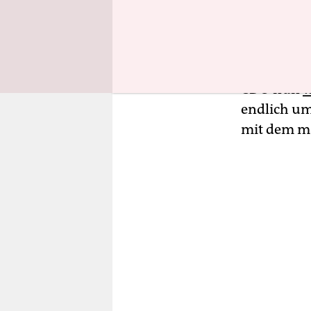
bei der Int
Stilmittel 
Linnemann 
erleichtert
CDU nun
w
endlich um
mit dem m