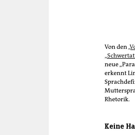
Von den
„V
„Schwertatt
neue „Para
erkennt Li
Sprachdefi
Mutterspra
Rhetorik.
Keine H