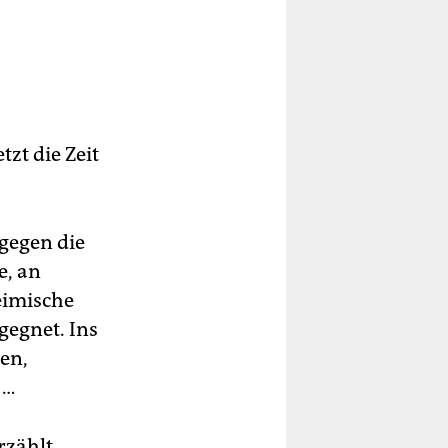
zt die Zeit
 gegen die
e, an
eimische
gegnet. Ins
en,
 …
rzählt