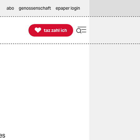
abo
genossenschaft
epaper login

taz zahl ich
taz zahl ich
es