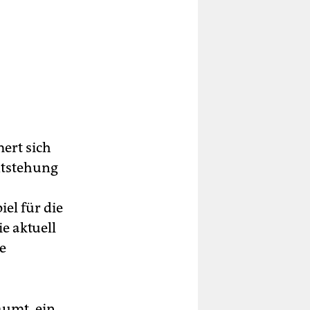
ert sich
ntstehung
el für die
e aktuell
e
äumt, ein