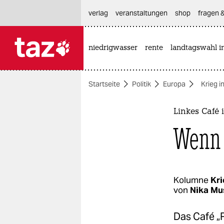
hautnavigation anspringen
hauptinhalt anspringen
footer anspringen
verlag
veranstaltungen
shop
fragen &
niedrigwasser
rente
landtagswahl i

taz zahl ich
taz zahl ich
Startseite
Politik
Europa
Krieg i
themen
politik
Linkes Café 
Wenn 
öko
gesellschaft
kultur
Kolumne
Kri
von
Nika Mu
sport
Das Café „P