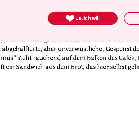

Ja, ich will
undert Mal hat der Planet die Sonne umkreist und 
heinen, zum Ausgangspunkt zurückgekehrt. Im S
grenzenden Regionen ist mal wieder die Hölle lo
 abgehalfterte, aber unverwüstliche „Gespenst d
us“ steht rauchend
auf dem Balkon des Cafés „
 ein Sandwich aus dem Brot, das hier selbst ge