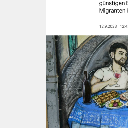
berlin
günstigen E
Migranten 
nord
wahrheit
12.9.2023
12:4
verlag
verlag
veranstaltungen
shop
fragen & hilfe
unterstützen
abo
genossenschaft