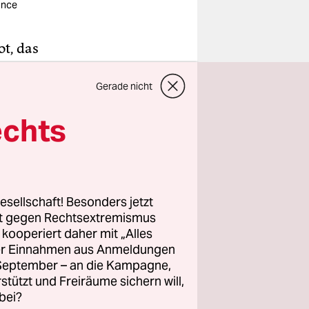
iance
ot, das
nkes Café“
Gerade nicht
eit, von
i ist ganz
echts
gekommen
esellschaft! Besonders jetzt
rt gegen Rechtsextremismus
z kooperiert daher mit „Alles
ller Einnahmen aus Anmeldungen
. September – an die Kampagne,
е:
rstützt und Freiräume sichern will,
bei?