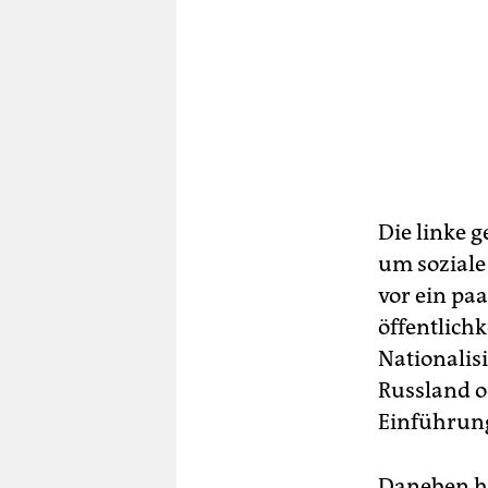
Die linke 
um soziale
vor ein paa
öffentlich
Nationalis
Russland o
Einführung
Daneben ha