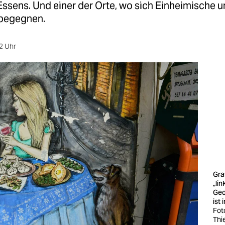
ssens. Und einer der Orte, wo sich Einheimische 
begegnen.
2 Uhr
Graf
„lin
Geo
ist 
Fot
Thi