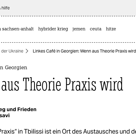
 hilfe
n sachsen-anhalt
hybrider krieg
jemen
ceuta
hitze
n der Ukraine
Linkes Café in Georgien: Wenn aus Theorie Praxis wird
in Georgien
aus Theorie Praxis wird
eg und Frieden
savi
raxis“ in Tbilissi ist ein Ort des Austausches und d