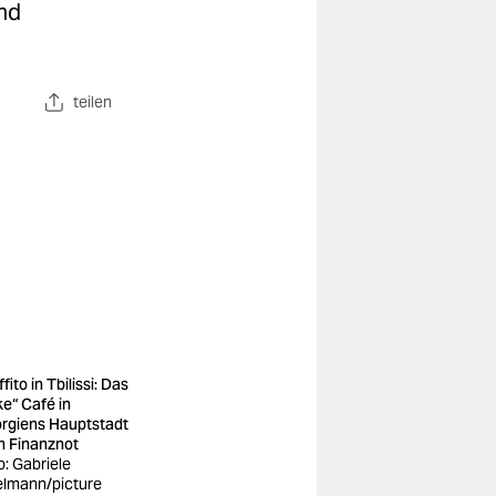
und
teilen
fito in Tbilissi: Das
ke“ Café in
rgiens Hauptstadt
in Finanznot
o: Gabriele
elmann/picture