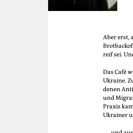
Aber erst,
Brotbackofe
reif sei. U
Das Café w
Ukraine. Zu
denen Anti
und Migran
Praxis kam
Ukrainer u
„… und aus