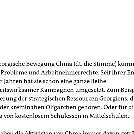
georgische Bewegung Chma (dt. die Stimme) kümm
 Probleme und Arbeitnehmerrechte. Seit ihrer E
r Jahren hat sie schon eine ganze Reihe
keitswirksamer Kampagnen umgesetzt. Zum Beispi
ierung der strategischen Ressourcen Georgiens, di
der kremlnahen Oligarchen gehören. Oder für di
 von kostenlosem Schulessen in Mittelschulen.
ben die Aktivisten von Chma immer davon getr