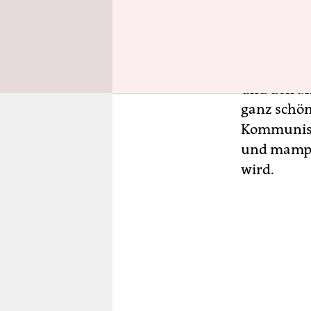
Mehr als h
will es sc
und den an
ganz schön
Kommunism
und mampft
wird.