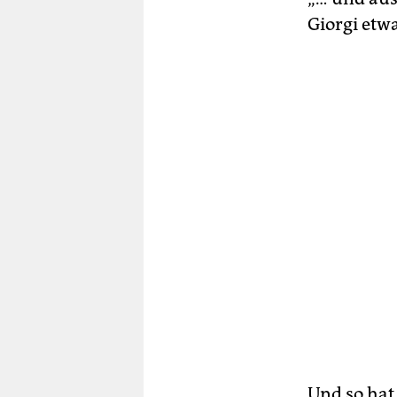
Giorgi etw
Und so hat