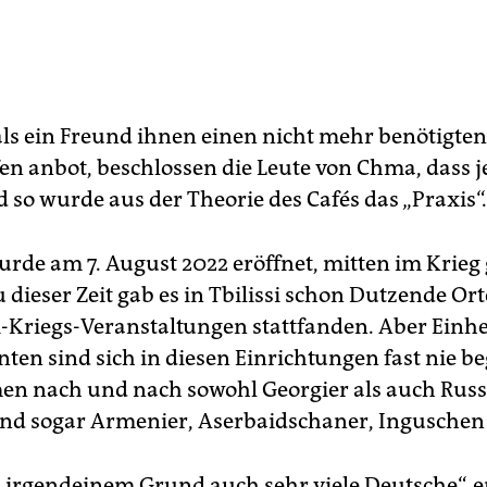
 als ein Freund ihnen einen nicht mehr benötigten
n anbot, beschlossen die Leute von Chma, dass jet
nd so wurde aus der Theorie des Cafés das „Praxis“.
urde am 7. August 2022 eröffnet, mitten im Krieg
 dieser Zeit gab es in Tbilissi schon Dutzende Ort
-Kriegs-Veranstaltungen stattfanden. Aber Einh
ten sind sich in diesen Einrichtungen fast nie be
en nach und nach sowohl Georgier als auch Russ
nd sogar Armenier, Aserbaidschaner, Inguschen
 irgendeinem Grund auch sehr viele Deutsche“, e