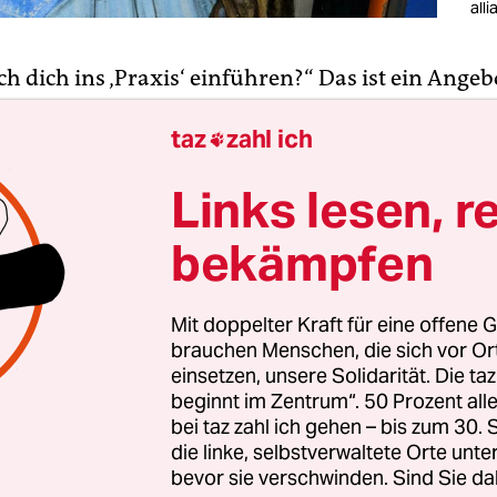
all
ich dich ins ‚Praxis‘ einführen?“ Das ist ein Angeb
 unmöglich ausschlagen kann. Den Ausdruck „li
taz
zahl ich
ibt ja ein Hauch von romantischer Unanständigk

m 20. Jahrhundert und Weltrevolution. Und dabe
Links lesen, r
wichtig, dass wir längst im 21. Jahrhundert an
r erste Versuch einer Weltrevolution, vorsichtig
bekämpfen
, gescheitert ist.
Mit doppelter Kraft für eine offene G
brauchen Menschen, die sich vor O
йна и мир – дневник
einsetzen, unsere Solidarität. Die ta
beginnt im Zentrum“. 50 Prozent a
бы как можно больше людей смогли прочитать о последствиях
bei taz zahl ich gehen – bis zum 30
ны в Украине, taz также опубликовал этот текст на русском язык
die linke, selbstverwaltete Orte unte
re
.
bevor sie verschwinden. Sind Sie da