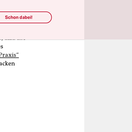
Schon dabei!
ist, so
üdkaukasus
s, und das
es
Praxis“
backen