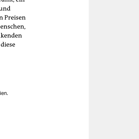
 und
n Preisen
 Menschen,
enkenden
diese
ien.