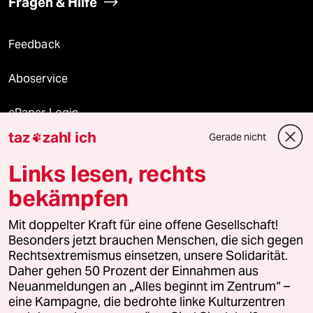
Fragen & Hilfe
Feedback
Aboservice
ePaper Login
taz
zahl ich
Gerade nicht

Downloads für Abonnierende
Links lesen, rechts
bekämpfen
© 2026 taz Verlags und Vertriebs GmbH
Mit doppelter Kraft für eine offene Gesellschaft!
Alle Rechte vorbehalten. Bei rechtlichen Fragen oder für Genehmigungen
wenden Sie sich bitte an
lizenzen@taz.de
Besonders jetzt brauchen Menschen, die sich gegen
Rechtsextremismus einsetzen, unsere Solidarität.
Daher gehen 50 Prozent der Einnahmen aus
Feedback
Redaktionsstatut
Kommune-Richtlinien
KI-
Neuanmeldungen an „Alles beginnt im Zentrum“ –
eine Kampagne, die bedrohte linke Kulturzentren
Leitlinie
Informant
Datenschutz
Impressum
AGB