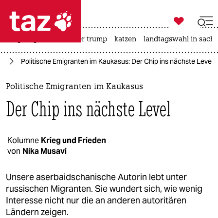

taz zahl ich
bergsteigen
usa unter trump
katzen
landtagswahl in sachs

taz zahl ich
ne
Politische Emigranten im Kaukasus: Der Chip ins nächste Level
taz zahl ich
themen
Politische Emigranten im Kaukasus
Der Chip ins nächste Level
politik
öko
Kolumne
Krieg und Frieden
von
Nika Musavi
gesellschaft
kultur
Unsere aserbaidschanische Autorin lebt unter
russischen Migranten. Sie wundert sich, wie wenig
sport
Interesse nicht nur die an anderen autoritären
Ländern zeigen.