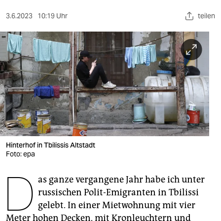
berlin
3.6.2023
10:19 Uhr
teilen
nord
wahrheit
verlag
verlag
veranstaltungen
shop
fragen & hilfe
Hinterhof in Tbilissis Altstadt
Foto: epa
unterstützen
D
as ganze vergangene Jahr habe ich unter
abo
russischen Polit-Emigranten in Tbilissi
genossenschaft
gelebt. In einer Mietwohnung mit vier
Meter hohen Decken, mit Kronleuchtern und