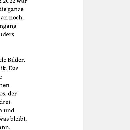
z 2022 war
die ganze
 an noch,
Eingang
ruders
le Bilder.
ik. Das
e
chen
os, der
drei
na und
as bleibt,
ann.