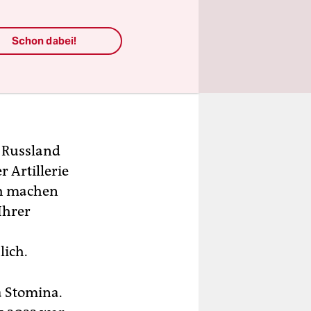
Schon dabei!
s Russland
 Artillerie
ch machen
Ihrer
lich.
a Stomina.