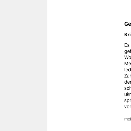
Ge
Kr
Es 
gef
Wo
Men
led
Za
der
sch
ukr
sp
von
meh
Un