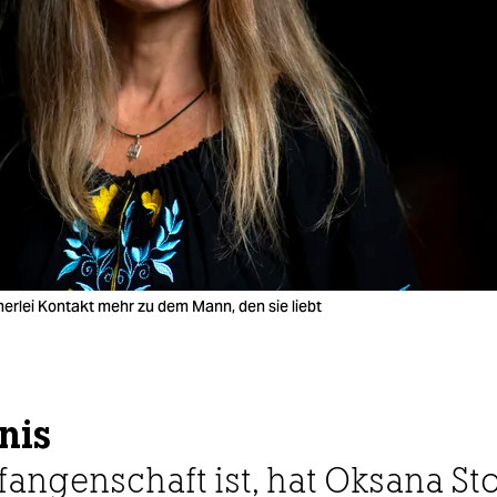
rlei Kontakt mehr zu dem Mann, den sie liebt
nis
efangenschaft ist, hat Oksana S