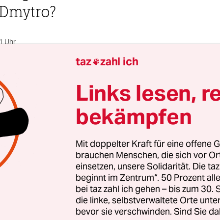
 Dmytro?
1 Uhr
taz
zahl ich

Aus Kyjiw und Berlin
Daniel Schulz
Links lesen, r
W
bekämpfen
ir schreiben einander diese Briefe./
Rein und glä
Nicht über Krieg, Waffen oder Sperren,
sondern 
Mit doppelter Kraft für eine offene G
Sterne./
Ein hübsches Nest unter den Kiefern,
üb
brauchen Menschen, die sich vor O
und Sieg./
Wir schreiben über die Liebe./
Was wä
einsetzen, unsere Solidarität. Die ta
beginnt im Zentrum“. 50 Prozent a
„Aus dem Unabgesendeten“, Gedicht von Oksana
bei taz zahl ich gehen – bis zum 30
die linke, selbstverwaltete Orte unte
bevor sie verschwinden. Sind Sie da