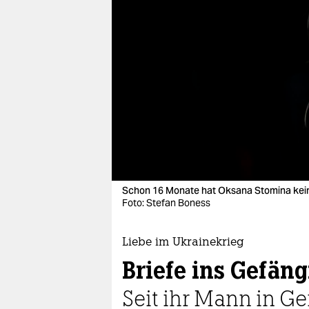
berlin
nord
wahrheit
verlag
verlag
veranstaltungen
shop
Schon 16 Monate hat Oksana Stomina keine
fragen & hilfe
Foto: Stefan Boness
unterstützen
Liebe im Ukrainekrieg
abo
Briefe ins Gefäng
genossenschaft
Seit ihr Mann in G