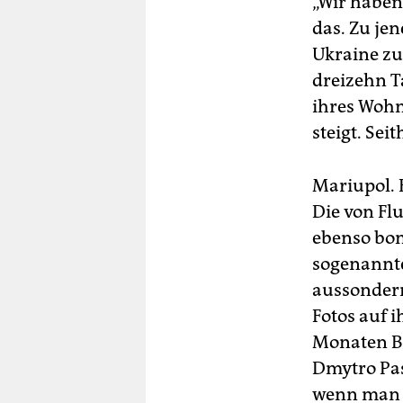
„Wir haben
das. Zu je
Ukraine zu
dreizehn T
ihres Wohn
steigt. Sei
Mariupol. E
Die von Fl
ebenso bom
sogenannte
aussondern,
Fotos auf 
Monaten Be
Dmytro Pas
wenn man 