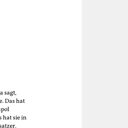
a sagt,
e. Das hat
upol
hat sie in
satzer.