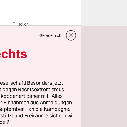
teilen
Gerade nicht
echts
sern./
kirschrote
esellschaft! Besonders jetzt
er Glück
rt gegen Rechtsextremismus
ren wir
z kooperiert daher mit „Alles
ller Einnahmen aus Anmeldungen
 Stomina
. September – an die Kampagne,
rstützt und Freiräume sichern will,
bei?