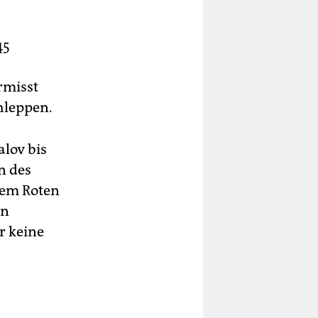
45
t
rmisst
und
es
chleppen.
alov bis
n des
dem Roten
en
en
ahl
r keine
on