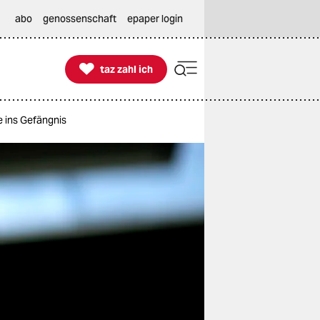
abo
genossenschaft
epaper login

taz zahl ich
taz zahl ich
e ins Gefängnis