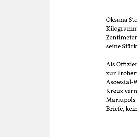
Sei
Be
Sol
Oksana Stom
Or
Kilogramm.
de
Zentimeter 
ver
Soz
seine Stärk
ukr
Ver
Mil
Als Offizie
zur Erober
Kei
Asowstal-W
Auf
Kreuz vermi
der
ver
Mariupols 
uns
Briefe, kei
Bes
Kri