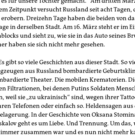
 es für unsere Tochter gemacht.“ Am dritten Mär
nem Zeitpunkt versucht Russland seit acht Tagen, 
 erobern. Dreizehn Tage haben die beiden von da
age in derselben Stadt. Am 16. März steht er im 
blocks und sieht zu, wie sie in das Auto seines B
ther haben sie sich nicht mehr gesehen.
s gibt so viele Geschichten aus dieser Stadt. So vie
ugzeugen aus Russland bombardierte Geburtsklin
bardierte Theater. Die mobilen Krematorien. Di
n Filtrationen, bei denen Putins Soldaten Mens
 weil sie „zu ukrainisch“ sind, wegen ihrer Tatto
ihren Telefonen oder einfach so. Heldensagen aus 
lagerung. In der Geschichte von Oksana Stomi
kalov geht es um Liebe. Und Trennung. Um das, w
immer zusammen war und es nun nicht mehr k