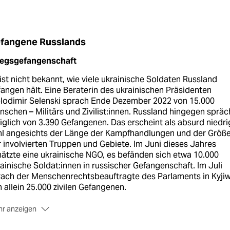
fangene Russlands
iegsgefangenschaft
ist nicht bekannt, wie viele ukrainische Soldaten Russland
angen hält. Eine Beraterin des ukrainischen Präsidenten
lodimir Selenski sprach Ende Dezember 2022 von 15.000
schen – Militärs und Zivilist:innen. Russland hingegen spräc
iglich von 3.390 Gefangenen. Das erscheint als absurd niedri
hl angesichts der Länge der Kampfhandlungen und der Größ
 involvierten Truppen und Gebiete. Im Juni dieses Jahres
ätzte eine ukrainische NGO, es befänden sich etwa 10.000
ainische Sol­da­t:in­nen in russischer Gefangenschaft. Im Juli
rach der Menschenrechtsbeauftragte des Parlaments in Kyji
 allein 25.000 zivilen Gefangenen.
r anzeigen
terstützung