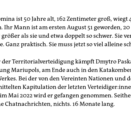
t März 2022 unterstützt die Koordinierungsstelle für die
handlung von Kriegsgefangenen Familien von ukrainischen
dat:innen, die von russischen Truppen inhaftiert wurden. Die
ina ist 50 Jahre alt, 162 Zentimeter groß, wiegt 
ganisation sammelt Informationen über Gefangene und biete
 Ihr Mann ist am ersten August 51 geworden, 20
ren Angehörigen Beratungen zu rechtlichen und
größer als sie und etwa doppelt so schwer. Sie ve
fahrenstechnischen Fragen an, auch psychologische Hilfen 
ialleistungen. Der Stelle gehören unter anderem Vertreter d
e. Ganz praktisch. Sie muss jetzt so viel alleine s
ainischen Militärgeheimdienstes und des
teidigungsministeriums an, ihr Leiter ist der Chef des
itärgeheimdienstes, Kyrylo Budanow.
r der Territorialverteidigung kämpft Dmytro Pask
ung Mariupols, am Ende auch in den Katakombe
ne offiziellen Zahlen
erkes. Bei der von den Vereinten Nationen und 
 taz-Anfrage teilte die Koordinierungsstelle mit: Die Behörd
ttelten Kapitulation der letzten Ver­tei­di­ge­r:in­n
 Ukraine würden keine offiziellen Zahlen zu Gefangenen
öffentlichen. Der Grund: Russland habe „niemals die exakte Z
im Mai 2022 wird er gefangen genommen. Seithe
erer Kriegsgefangenen bestätigt“ – und ohne eine solche
ne Chatnachrichten, nichts. 16 Monate lang.
tätigung hätten ukrainische Sol­da­t:in­nen nicht den Status v
egsgefangenen, selbst wenn man wisse, dass sie es seien.