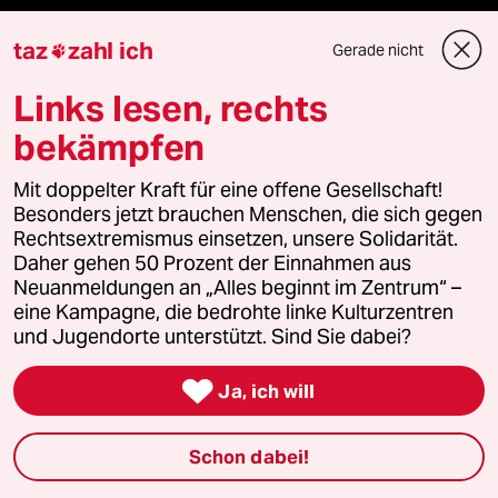
taz
zahl ich
Gerade nicht

Fragen & Hilfe
Links lesen, rechts
bekämpfen
Feedback
Mit doppelter Kraft für eine offene Gesellschaft!
Aboservice
Besonders jetzt brauchen Menschen, die sich gegen
Rechtsextremismus einsetzen, unsere Solidarität.
Daher gehen 50 Prozent der Einnahmen aus
ePaper Login
Neuanmeldungen an „Alles beginnt im Zentrum“ –
eine Kampagne, die bedrohte linke Kulturzentren
Downloads für Abonnierende
und Jugendorte unterstützt. Sind Sie dabei?

Ja, ich will
© 2026 taz Verlags und Vertriebs GmbH
Alle Rechte vorbehalten. Bei rechtlichen Fragen oder für Genehmigungen
Schon dabei!
wenden Sie sich bitte an
lizenzen@taz.de