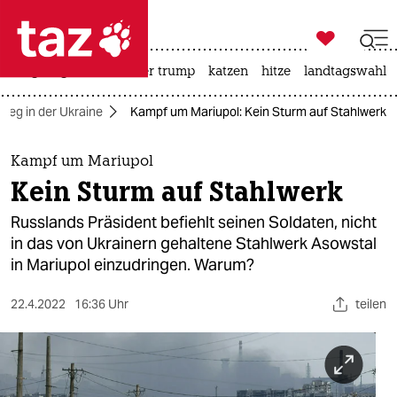

taz zahl ich
bergsteigen
usa unter trump
katzen
hitze
landtagswahl i

taz zahl ich
rieg in der Ukraine
Kampf um Mariupol: Kein Sturm auf Stahlwerk
taz zahl ich
themen
Kampf um Mariupol
Kein Sturm auf Stahlwerk
politik
Russlands Präsident befiehlt seinen Soldaten, nicht
öko
in das von Ukrainern gehaltene Stahlwerk Asowstal
in Mariupol einzudringen. Warum?
gesellschaft
22.4.2022
16:36 Uhr
teilen
kultur
sport