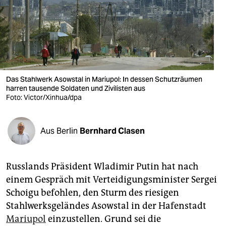
berlin
nord
wahrheit
verlag
Das Stahlwerk Asowstal in Mariupol: In dessen Schutzräumen
verlag
harren tausende Soldaten und Zivilisten aus
Foto: Victor/Xinhua/dpa
veranstaltungen
shop
Aus Berlin
Bernhard Clasen
fragen & hilfe
Russlands Präsident Wladimir Putin hat nach
unterstützen
einem Gespräch mit Verteidigungsminister Sergei
abo
Schoigu befohlen, den Sturm des riesigen
Stahlwerksgeländes Asowstal in der Hafenstadt
genossenschaft
Mariupol
einzustellen. Grund sei die