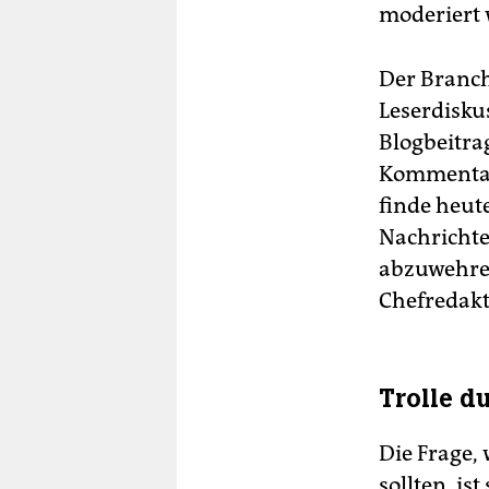
moderiert 
Der Branc
Leserdisku
Blogbeitra
Kommenta
finde heute
Nachrichten
abzuwehren
Chefredakt
Trolle d
Die Frage,
sollten, is