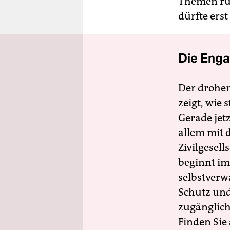
Themen run
dürfte erst
Die Enga
Der drohe
zeigt, wie
Gerade jet
allem mit d
Zivilgesell
beginnt im
selbstverw
Schutz und 
zugänglich
Finden Sie