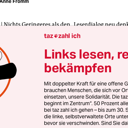
Anne Fromm
| Nichts Geringeres als den „Leserdialog neu denk
chinger, Chefredakteur von
sueddeutsche.de
und 
taz
zahl ich

m das Diskussionssystem der Nachrichtenseite 
. Die Kommentarfunktion, die bisher unter jede
Links lesen, r
el stand, fällt ab sofort weg. Stattdessen sollen di
bekämpfen
en in die sozialen Netze verlegt werden.
el, der bei Facebook gepostet wird, soll auch dort
Mit doppelter Kraft für eine offene G
brauchen Menschen, die sich vor O
prochen werden. Ein Debattenmonitor unter de
einsetzen, unsere Solidarität. Die ta
n Artikel auf
sueddeutsche.de
zeigt an, wie auf B
beginnt im Zentrum“. 50 Prozent a
edien gerade über den Text diskutiert wird.
bei taz zahl ich gehen – bis zum 30
die linke, selbstverwaltete Orte unte
bevor sie verschwinden. Sind Sie da