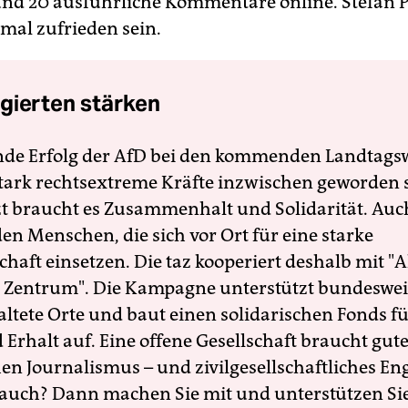
d 20 ausführliche Kommentare online. Stefan 
 mal zufrieden sein.
gierten stärken
nde Erfolg der AfD bei den kommenden Landtags
 stark rechtsextreme Kräfte inzwischen geworden 
zt braucht es Zusammenhalt und Solidarität. Auc
en Menschen, die sich vor Ort für eine starke
schaft einsetzen. Die taz kooperiert deshalb mit "A
 Zentrum". Die Kampagne unterstützt bundesweit
altete Orte und baut einen solidarischen Fonds f
Erhalt auf. Eine offene Gesellschaft braucht gute
en Journalismus – und zivilgesellschaftliches E
 auch? Dann machen Sie mit und unterstützen Si