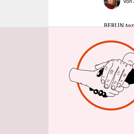
Von
epaper login
BERLIN
taz
Stefan Plö
seinem Tea
umgestellt
Onlineartik
Diskussion
Jeder Artik
Lesern bes
eigentliche
sozialen M