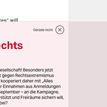
en“, will
hat mit
Gerade nicht
komplett
m
echts
e
 von den
esellschaft! Besonders jetzt
rt gegen Rechtsextremismus
m
z kooperiert daher mit „Alles
logs und in
ller Einnahmen aus Anmeldungen
. September – an die Kampagne,
rstützt und Freiräume sichern will,
bei?