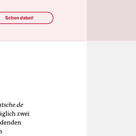
Schon dabei!
tsche.de
äglich zwei
indenden
n