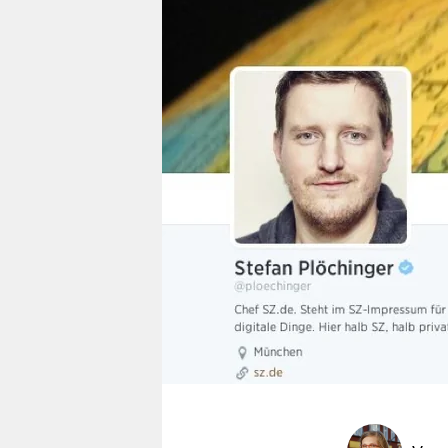
berlin
nord
wahrheit
verlag
verlag
veranstaltungen
shop
fragen & hilfe
unterstützen
abo
genossenschaft