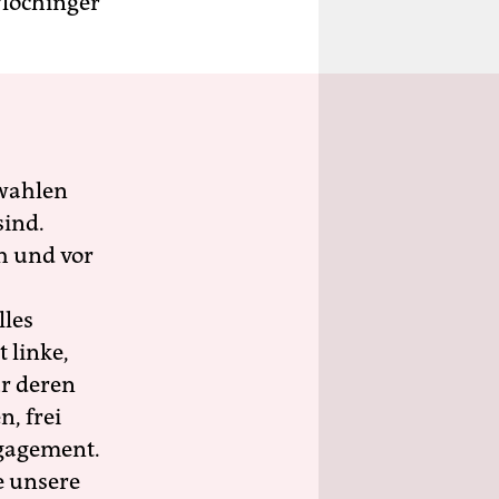
Plöchinger
wahlen
sind.
h und vor
lles
 linke,
ür deren
n, frei
ngagement.
e unsere