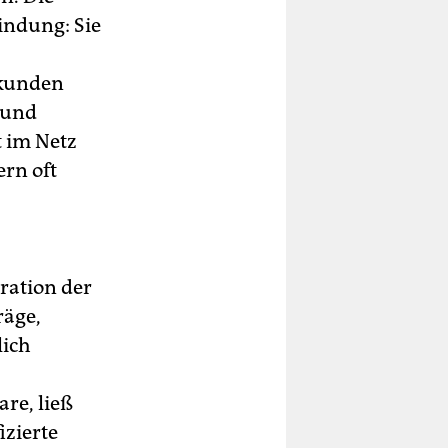
indung: Sie
nkunden
 und
t im Netz
rn oft
eration der
räge,
lich
re, ließ
izierte