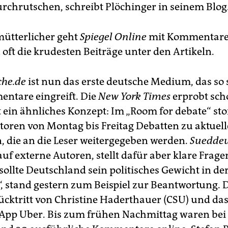
urchrutschen, schreibt Plöchinger in seinem Blog
mütterlicher geht
Spiegel Online
mit Kommentare
 oft die krudesten Beiträge unter den Artikeln.
che.de
ist nun das erste deutsche Medium, das so s
ntare eingreift. Die
New York Times
erprobt scho
it ein ähnliches Konzept: Im „Room for debate“ st
toren von Montag bis Freitag Debatten zu aktuel
 die an die Leser weitergegeben werden.
Sueddeu
auf externe Autoren, stellt dafür aber klare Frage
 sollte Deutschland sein politisches Gewicht in de
“, stand gestern zum Beispiel zur Beantwortung.
ücktritt von Christine Haderthauer (CSU) und da
App Uber. Bis zum frühen Nachmittag waren bei 