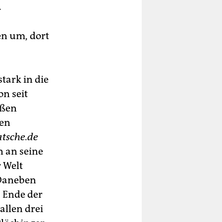
.
n um, dort
tark in die
n seit
oßen
len
tsche.de
n an seine
r Welt
 Daneben
s Ende der
allen drei