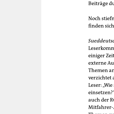
Beiträge d
Noch stief
finden sich
Sueddeuts
Leserkomme
einiger Ze
externe Au
Themen an,
verzichtet 
Leser: „Wie
einsetzen?
auch der R
Mitfahrer-