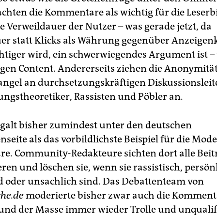
achten die Kommentare als wichtig für die Leserb
e Verweildauer der Nutzer – was gerade jetzt, da
er statt Klicks als Währung gegenüber Anzeige
tiger wird, ein schwerwiegendes Argument ist –
lligen Content. Andererseits ziehen die Anonymitä
ngel an durchsetzungskräftigen Diskussionsleite
ngstheoretiker, Rassisten und Pöbler an.
galt bisher zumindest unter den deutschen
seite als das vorbildlichste Beispiel für die Mod
. Community-Redakteure sichten dort alle Beit
en und löschen sie, wenn sie rassistisch, persön
d oder unsachlich sind. Das Debattenteam von
he.de
moderierte bisher zwar auch die Kommenta
und der Masse immer wieder Trolle und unqualif