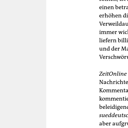
einen betr
erhöhen di
Verweildau
immer wich
liefern bi
und der Ma
Verschwöru
ZeitOnline
Nachrichten
Kommentare
kommentier
beleidigen
sueddeutsc
aber aufgr