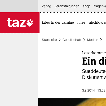
hautnavigation anspringen
hauptinhalt anspringen
footer anspringen
verlag
veranstaltungen
shop
fragen &
krieg in der ukraine
hitze
niedrigwa

taz zahl ich
taz zahl ich
Startseite
Gesellschaft
Medien
themen
politik
Leserkommen
Ein d
öko
Sueddeutsc
gesellschaft
Diskutiert 
kultur
3.9.2014
13:23
sport