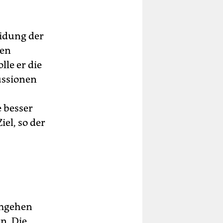
idung der
gen
le er die
ussionen
e besser
el, so der
umgehen
n. Die