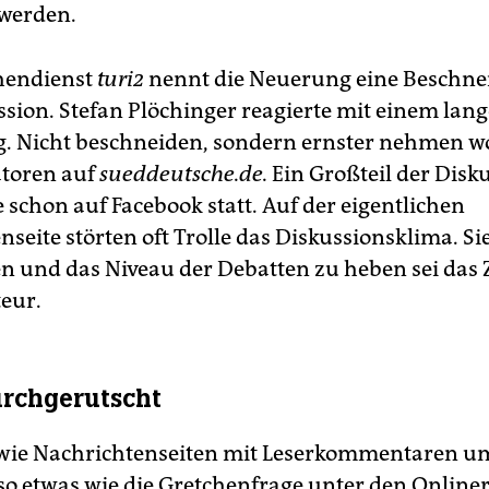
werden.
hendienst
turi2
nennt die Neuerung eine Beschne
ssion. Stefan Plöchinger reagierte mit einem lan
g. Nicht beschneiden, sondern ernster nehmen wol
toren auf
sueddeutsche.de.
Ein Großteil der Disk
 schon auf Facebook statt. Auf der eigentlichen
seite störten oft Trolle das Diskussionsklima. Si
 und das Niveau der Debatten zu heben sei das Zi
eur.
urchgerutscht
 wie Nachrichtenseiten mit Leserkommentaren 
t so etwas wie die Gretchenfrage unter den Onliner