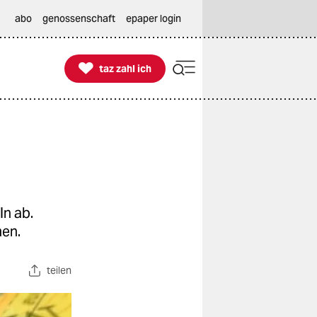
abo
genossenschaft
epaper login

taz zahl ich
taz zahl ich
ln ab.
men.
teilen