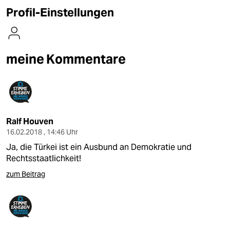
berlin
Profil-Einstellungen
nord
wahrheit
meine Kommentare
verlag
verlag
veranstaltungen
Ralf Houven
shop
16.02.2018 , 14:46 Uhr
Ja, die Türkei ist ein Ausbund an Demokratie und
fragen & hilfe
Rechtsstaatlichkeit!
unterstützen
zum Beitrag
abo
genossenschaft