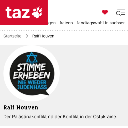

taz zahl ich
ceuta
hitze
bergsteigen
katzen
landtagswahl in sachsen-

taz zahl ich
Startseite
Ralf Houven
taz zahl ich
themen
politik
öko
gesellschaft
kultur
Ralf Houven
sport
Der Palästinakonflikt nd der Konflikt in der Ostukraine.