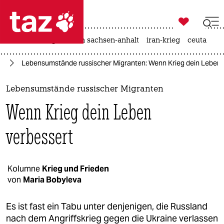

taz zahl ich
hitze
landtagswahl in sachsen-anhalt
iran-krieg
ceuta

taz zahl ich
ne
Lebensumstände russischer Migranten: Wenn Krieg dein Leben 
taz zahl ich
themen
Lebensumstände russischer Migranten
Wenn Krieg dein Leben
politik
verbessert
öko
gesellschaft
Kolumne
Krieg und Frieden
kultur
von
Maria Bobyleva
sport
Es ist fast ein Tabu unter denjenigen, die Russland
nach dem Angriffskrieg gegen die Ukraine verlassen