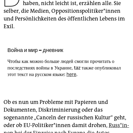
epaper login
haben, nicht leicht ist, erzählen alle. Sie
selber, die Medien, Op­po­si­ti­ons­po­li­ti­ke­r*in­nen
und Persönlichkeiten des öffentlichen Lebens im
Exil.
Война и мир – дневник
Чтобы как можно больше людей смогли прочитать о
последствиях войны в Украине, taz также опубликовал
этот текст на русском языке:
here
.
Ob es nun um Probleme mit Papieren und
Dokumenten, Diskriminierung oder das
sogenannte „Canceln der russischen Kultur“ geht,
oder ob EU-Politiker*innen damit drohen,
Rus­s*in­