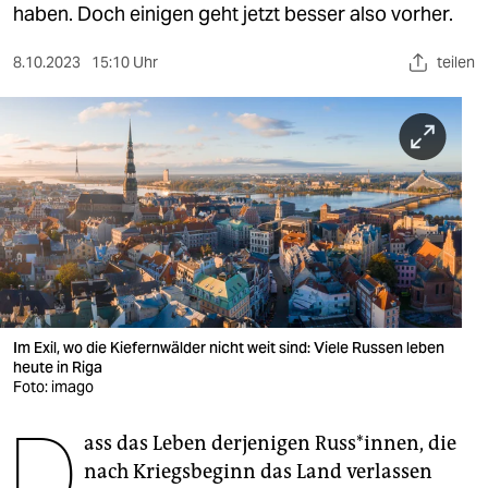
berlin
haben. Doch einigen geht jetzt besser also vorher.
nord
8.10.2023
15:10 Uhr
teilen
wahrheit
verlag
verlag
veranstaltungen
shop
fragen & hilfe
Im Exil, wo die Kiefernwälder nicht weit sind: Viele Russen leben
unterstützen
heute in Riga
Foto: imago
abo
D
ass das Leben derjenigen Russ*innen, die
genossenschaft
nach Kriegsbeginn das Land verlassen