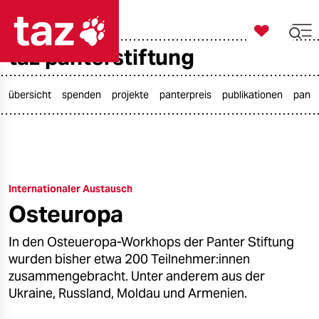

taz zahl ich
taz panterstiftung

taz zahl ich
taz zahl ich
übersicht
spenden
projekte
panterpreis
publikationen
pante
themen
politik
Internationaler Austausch
öko
Osteuropa
gesellschaft
In den Osteueropa-Workhops der Panter Stiftung
kultur
wurden bisher etwa 200 Teilnehmer:innen
zusammengebracht. Unter anderem aus der
sport
Ukraine, Russland, Moldau und Armenien.