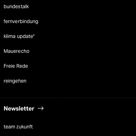
bundestalk
fernverbindung
klima update°
Mauerecho
Freie Rede
reingehen
Newsletter
team zukunft