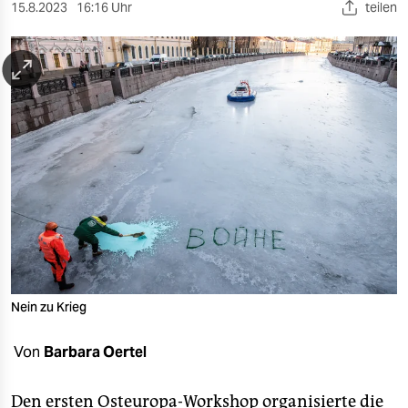
berlin
15.8.2023
16:16 Uhr
teilen
nord
wahrheit
verlag
verlag
veranstaltungen
shop
fragen & hilfe
unterstützen
Nein zu Krieg
abo
Von
Barbara Oertel
genossenschaft
Den ersten Osteuropa-Workshop organisierte die