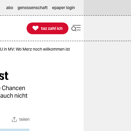
abo
genossenschaft
epaper login

taz zahl ich
taz zahl ich
U in MV: Wo Merz noch willkommen ist
st
ie Chancen
 auch nicht
teilen