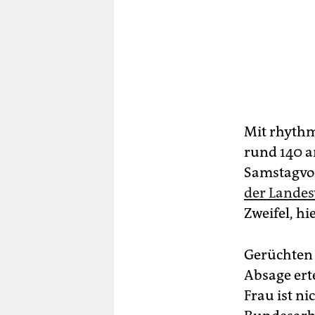
Mit rhyth
rund 140 a
Samstagvor
der Landes
Zweifel, h
Gerüchten 
Absage erte
Frau ist n