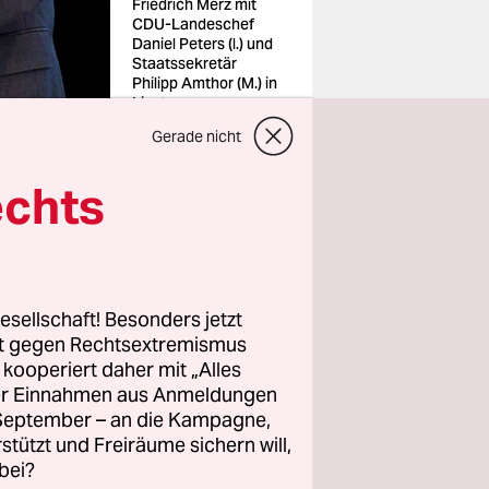
Friedrich Merz mit
CDU-Landeschef
Daniel Peters (l.) und
Staatssekretär
Philipp Amthor (M.) in
Linstow
Foto: Jens
Gerade nicht
Büttner/dpa
echts
esellschaft! Besonders jetzt
rt gegen Rechtsextremismus
ie CDU in
z kooperiert daher mit „Alles
sucht. So
ller Einnahmen aus Anmeldungen
. September – an die Kampagne,
 Umfragen
rstützt und Freiräume sichern will,
bei?
oht, sorgen