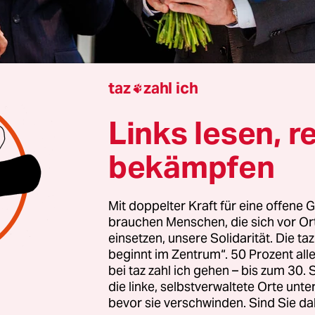
taz
zahl ich

Links lesen, r
Linstow
Anna Lehmann
bekämpfen
ilienfreundlichen Urlaubs- und Erlebnisort“ mit
Mit doppelter Kraft für eine offene G
brauchen Menschen, die sich vor O
 Spaßbad und komfortablen Zimmern hat sich d
einsetzen, unsere Solidarität. Die ta
g-Vorpommern für ihren Landesparteitag ausge
beginnt im Zentrum“. 50 Prozent a
an der Valk Resort in Linstow für sich. Die
bei taz zahl ich gehen – bis zum 30
kraten halten es mit dem Grundsatz: Wenn die
die linke, selbstverwaltete Orte unte
bevor sie verschwinden. Sind Sie da
hlecht sind, dass die Gefahr der Einstelligkeit dr