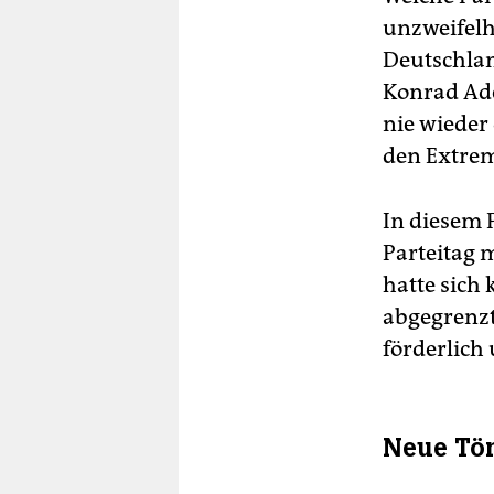
unzweifelh
Die
Deutschlan
reg
CDU
Konrad Ade
Sch
nie wieder
den Extrem
In diesem 
Parteitag 
hatte sich 
abgegrenzt
förderlich 
Neue Tön