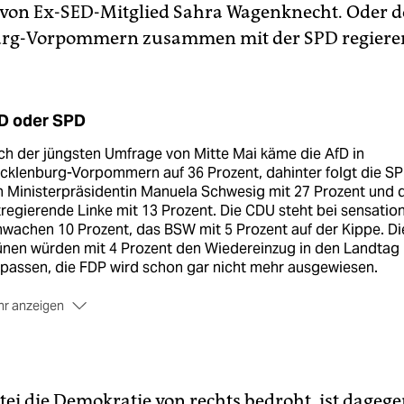
von Ex-SED-Mitglied Sahra Wagenknecht. Oder do
rg-Vorpommern zusammen mit der SPD regieren
D oder SPD
h der jüngsten Umfrage von Mitte Mai käme die AfD in
cklenburg-Vorpommern auf 36 Prozent, dahinter folgt die S
 Ministerpräsidentin Manuela Schwesig mit 27 Prozent und 
regierende Linke mit 13 Prozent. Die CDU steht bei sensation
wachen 10 Prozent, das BSW mit 5 Prozent auf der Kippe. Di
ünen würden mit 4 Prozent den Wiedereinzug in den Landtag
passen, die FDP wird schon gar nicht mehr ausgewiesen.
r anzeigen
i der Landtagswahl am 26. September 2021 siegte die SPD m
6 Prozent. Weit dahinter landete die AfD mit 16,7 Prozent,
olgt von der CDU, die schon damals eine krachende Niederl
ebte und auf 13,3 Prozent abstürzte, und den Linken mit 9,9
tei die Demokratie von rechts bedroht, ist dageg
zent. Die Grünen kamen auf 6,3, die FDP auf 5,8 Prozent.