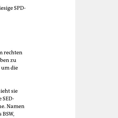
iesige SPD-
m rechten
eben zu
h um die
ieht sie
e SED-
ehe. Namen
s BSW,