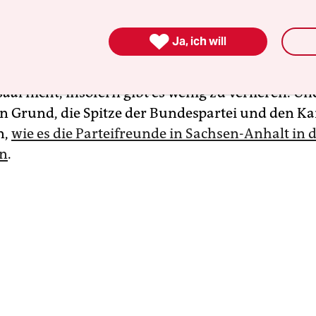
lbst für etwas Wellness.

Ja, ich will
CDU in Mecklenburg-Vorpommern im September 
äsidenten stellt, glauben selbst die größten Opti
al nicht, insofern gibt es wenig zu verlieren. U
n Grund, die Spitze der Bundespartei und den Ka
n,
wie es die Parteifreunde in Sachsen-Anhalt in d
en
.