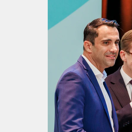
berlin
nord
wahrheit
verlag
verlag
veranstaltungen
shop
fragen & hilfe
unterstützen
abo
genossenschaft