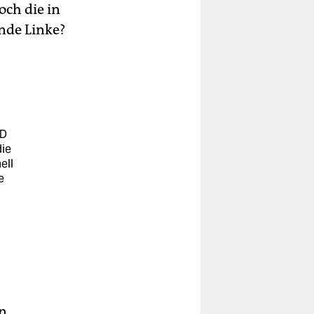
ch die in
de Linke?
PD
die
ell
e
it
age
en