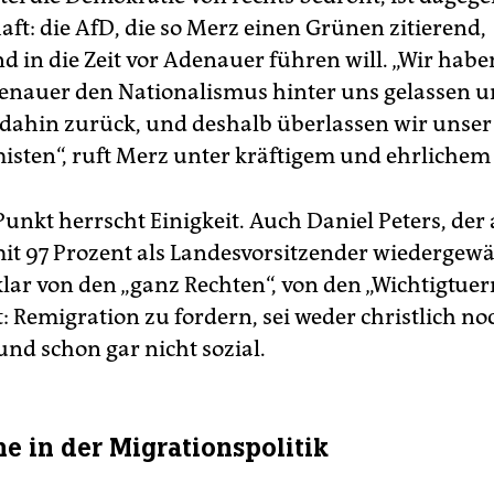
aft: die AfD, die so Merz einen Grünen zitierend,
 SPD steht seit 1998 an der Spitze der Landesregierung,
d in die Zeit vor Adenauer führen will. „Wir habe
ierte in all den Jahren abwechselnd mit der Linken oder der
. Letzteres auch 2017, als der Landtag erstmals Manuela
nauer den Nationalismus hinter uns gelassen u
wesig zur Ministerpräsidentin wählte.
(rru)
 dahin zurück, und deshalb überlassen wir unser
isten“, ruft Merz unter kräftigem und ehrlichem
Punkt herrscht Einigkeit. Auch Daniel Peters, der
mit 97 Prozent als Landesvorsitzender wiedergewä
klar von den „ganz Rechten“, von den „Wichtigtuer
: Remigration zu fordern, sei weder christlich no
und schon gar nicht sozial.
e in der Migrationspolitik