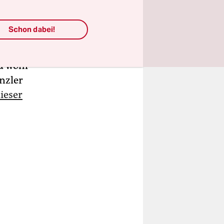
Schon dabei!
den
misten im
nd wohl
nzler
ieser