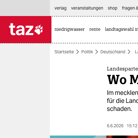
hautnavigation anspringen
hauptinhalt anspringen
footer anspringen
verlag
veranstaltungen
shop
fragen &
niedrigwasser
rente
landtagswahl i

taz zahl ich
taz zahl ich
Startseite
Politik
Deutschland
L
themen
politik
Landesparte
Wo M
öko
Im mecklen
gesellschaft
für die Lan
schaden.
kultur
sport
6.6.2026
15:12