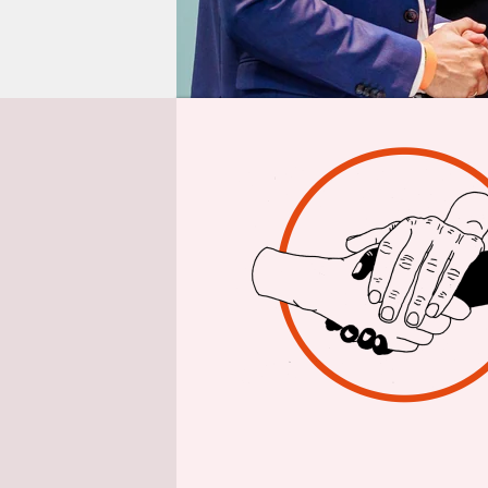
epaper login
Aus 
Einen „fam
tropischem
Mecklenbur
wirbt das V
Christdemo
schon so sc