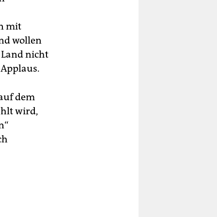
n mit
nd wollen
 Land nicht
 Applaus.
 auf dem
hlt wird,
n“
ch