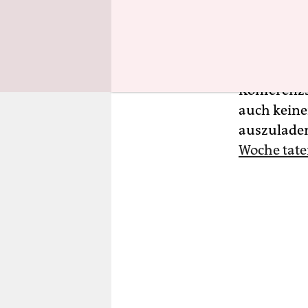
wir eben se
Dass die 
Ministerpr
Konferenzsa
auch keine
auszulade
Woche tat