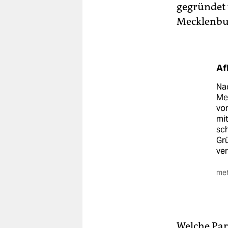
gegründet 
Mecklenbu
Af
Nac
Me
von
mit
sch
Gr
ver
meh
Be
39,
gef
erl
Welche Par
Pro