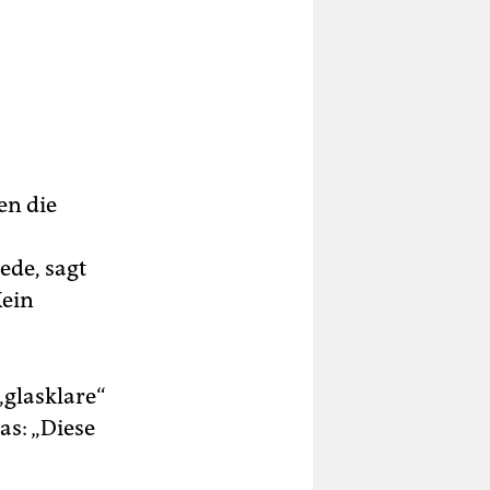
en die
ede, sagt
Kein
„glasklare“
as: „Diese