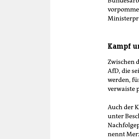
Bundesarbe
vorpommers
Ministerpr
Kampf um
Zwischen d
AfD, die s
werden, fü
verwaiste 
Auch der K
unter Besc
Nachfolgep
nennt Merz