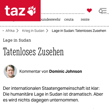

taz zahl ich
niedrigwasser
afd
bundeswehr
ceuta
rente

taz zahl ich
Afrika
Krieg in Sudan
Lage in Sudan: Tatenloses Zusehen
taz zahl ich
Lage in Sudan
themen
Tatenloses Zusehen
politik
öko
Kommentar von
Dominic Johnson
gesellschaft
kultur
Der internationalen Staatengemeinschaft ist klar:
Die humanitäre Lage in Sudan ist dramatisch. Aber
sport
es wird nichts dagegen unternommen.