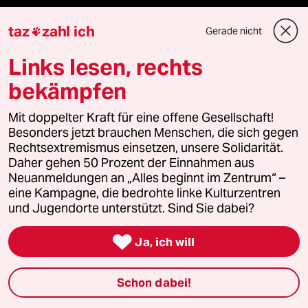
taz lab 2027
taz
zahl ich
Gerade nicht

Links lesen, rechts
Mehr taz Lesestoff
bekämpfen
Mit doppelter Kraft für eine offene Gesellschaft!
taz Blogs
Besonders jetzt brauchen Menschen, die sich gegen
Rechtsextremismus einsetzen, unsere Solidarität.
taz FUTURZWEI
Daher gehen 50 Prozent der Einnahmen aus
Neuanmeldungen an „Alles beginnt im Zentrum“ –
eine Kampagne, die bedrohte linke Kulturzentren
Le Monde diplomatique
und Jugendorte unterstützt. Sind Sie dabei?
taz Archiv

Ja, ich will
Schon dabei!
Mehr taz Angebote