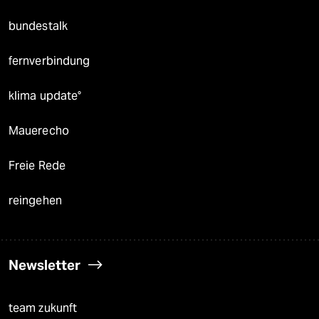
bundestalk
fernverbindung
klima update°
Mauerecho
Freie Rede
reingehen
Newsletter
team zukunft