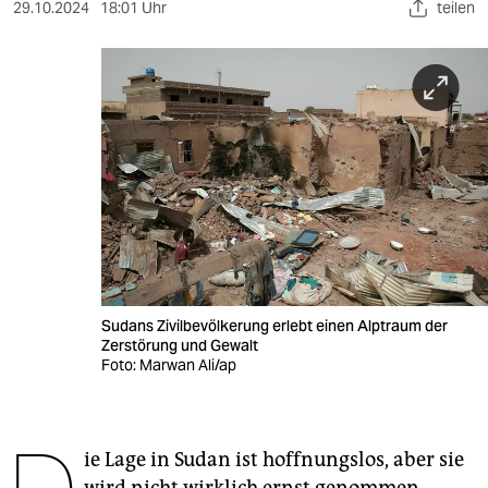
berlin
29.10.2024
18:01 Uhr
teilen
nord
wahrheit
verlag
verlag
veranstaltungen
shop
fragen & hilfe
Sudans Zivilbevölkerung erlebt einen Alptraum der
Zerstörung und Gewalt
unterstützen
Foto: Marwan Ali/ap
abo
genossenschaft
ie Lage in Sudan ist hoffnungslos, aber sie
wird nicht wirklich ernst genommen.