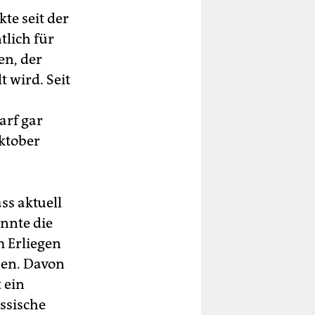
te seit der
tlich für
en, der
 wird. Seit
arf gar
Oktober
ss aktuell
önnte die
m Erliegen
hen. Davon
 ein
ssische