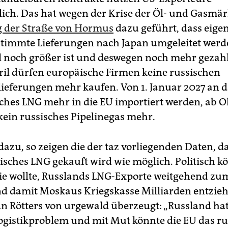
lich. Das hat wegen der Krise der Öl- und Gasmärk
g der Straße von Hormus
dazu geführt, dass eigen
timmte Lieferungen nach Japan umgeleitet werd
noch größer ist und deswegen noch mehr gezahlt
ril dürfen europäische Firmen keine russischen
ieferungen mehr kaufen. Von 1. Januar 2027 an d
sches LNG mehr in die EU importiert werden, ab 
kein russisches Pipelinegas mehr.
dazu, so zeigen die der taz vorliegenden Daten, da
sisches LNG gekauft wird wie möglich. Politisch k
ie wollte, Russlands LNG-Exporte weitgehend zu
d damit Moskaus Kriegskasse Milliarden entzie
ian Rötters von urgewald überzeugt: „Russland hat
ogistikproblem und mit Mut könnte die EU das ru