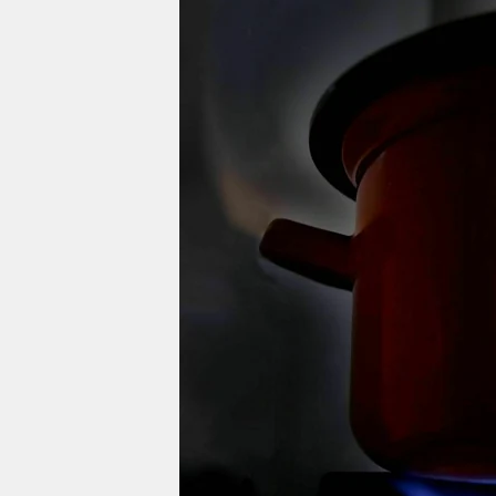
berlin
nord
wahrheit
verlag
verlag
veranstaltungen
shop
fragen & hilfe
unterstützen
abo
genossenschaft