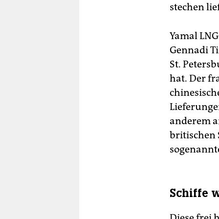
stechen li
Yamal LNG 
Gennadi Ti
St. Peters
hat. Der f
chinesische
Lieferungen
anderem an
britischen
sogenannte
Schiffe 
Diese frei