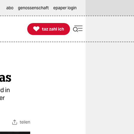
abo
genossenschaft
epaper login

taz zahl ich
taz zahl ich
as
d in
er
teilen