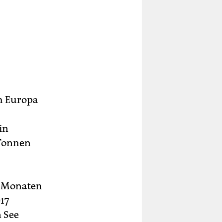
h Europa
in
 Tonnen
r Monaten
17
 See