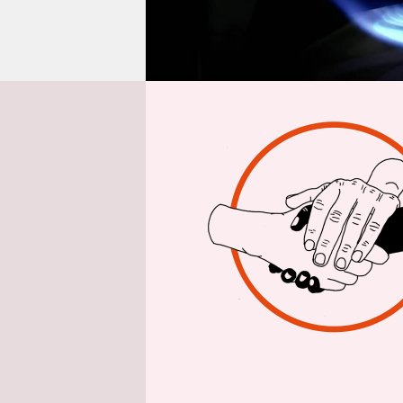
epaper login
Von
Mathia
Es war ein 
zum Kauf 
sogenannte
Staaten de
Flüssiggas
Meeresenge
Flüssigga
Handelsop
werden bere