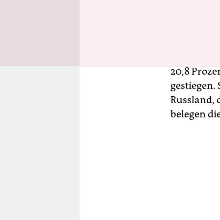
schon jetz
gestiegene
Die russis
20,8 Proze
gestiegen.
Russland, 
belegen di