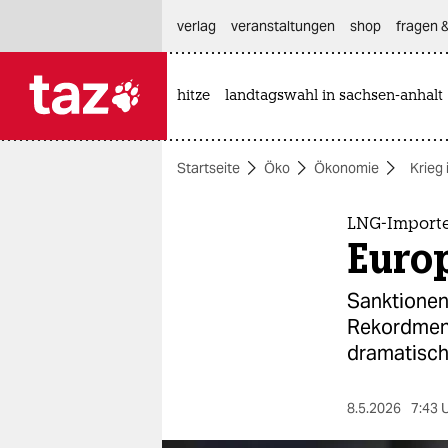
hautnavigation anspringen
hauptinhalt anspringen
footer anspringen
verlag
veranstaltungen
shop
fragen &
hitze
landtagswahl in sachsen-anhalt

taz zahl ich
taz zahl ich
Startseite
Öko
Ökonomie
Krieg 
themen
politik
LNG-Import
Euro
öko
Sanktionen 
gesellschaft
Rekordmeng
dramatisch
kultur
sport
8.5.2026
7:43 