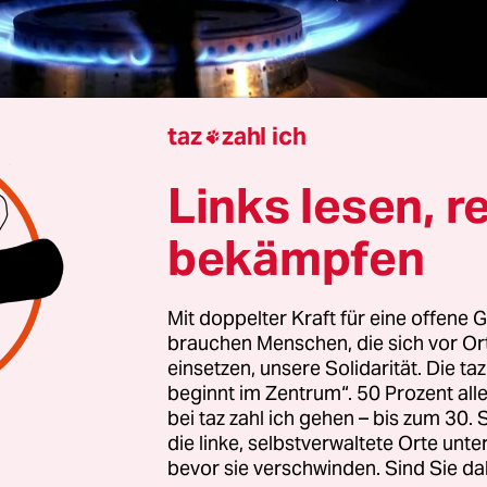
taz
zahl ich

s Brüggmann
Links lesen, r
Wettlauf gegen die Zeit: Bis am 25. April die EU-S
bekämpfen
von
verflüssigtem Erdgas (LNG)
aus Russland an
n Spotmärkten in Kraft traten, haben Unterne
Mit doppelter Kraft für eine offene G
r Europäischen Union seit Jahresbeginn so viel ru
brauchen Menschen, die sich vor O
 gekauft wie nie. Die Gründe: Die anhaltende Spe
einsetzen, unsere Solidarität. Die ta
 von Hormus hat ein Fünftel der weltweiten
beginnt im Zentrum“. 50 Prozent a
bei taz zahl ich gehen – bis zum 30
smengen vom Markt genommen und erste Futures
die linke, selbstverwaltete Orte unte
tionen für LNG-Lieferungen im kommenden Wint
bevor sie verschwinden. Sind Sie da
its zu Preisen gehandelt, die doppelt so hoch sin