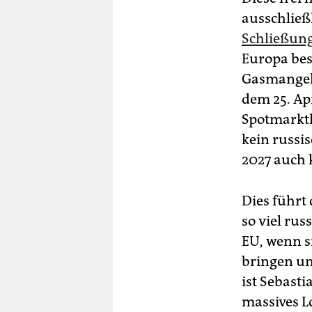
ausschließ
Schließun
Europa bes
Gasmangel 
dem 25. Ap
Spotmarktl
kein russi
2027 auch 
Dies führt 
so viel rus
EU, wenn s
bringen un
ist Sebast
massives L