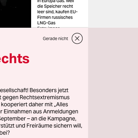
in Europa Gas. Weil
die Speicher recht
leer sind, kaufen EU-
Firmen russisches
LNG-Gas
Foto: imago
Gerade nicht
echts
anktionen
hmen aus
esellschaft! Besonders jetzt
ssisches
rt gegen Rechtsextremismus
rrung der
z kooperiert daher mit „Alles
ller Einnahmen aus Anmeldungen
. September – an die Kampagne,
 –
rstützt und Freiräume sichern will,
er –
bei?
d wie die