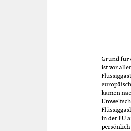
Grund für 
ist vor al
Flüssiggas
europäisch
kamen nach
Umweltschu
Flüssiggas
in der EU a
persönlich