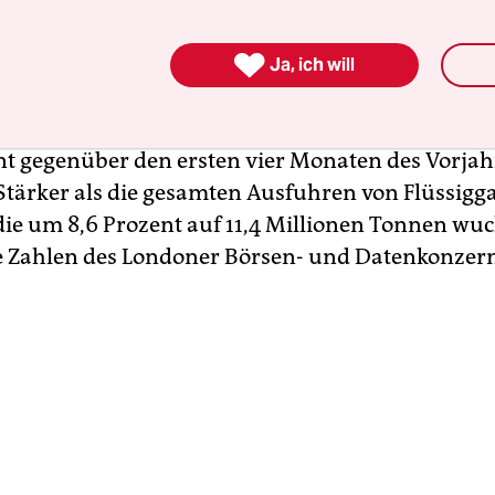
t wegen des Gasmangels aufgrund des Irankriegs 

n Preise.
Ja, ich will
chen LNG-Exporte nach Europa sind von Januar bi
nt gegenüber den ersten vier Monaten des Vorjah
 Stärker als die gesamten Ausfuhren von Flüssigg
die um 8,6 Prozent auf 11,4 Millionen Tonnen wu
e Zahlen des Londoner Börsen- und Datenkonzer