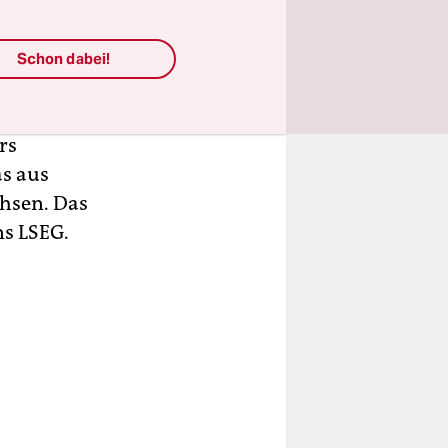
stark
Schon dabei!
s April um
rs
as aus
chsen. Das
ns LSEG.