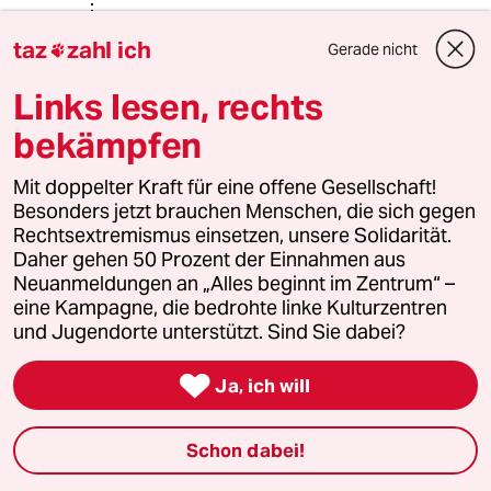
Ingo Bernable
IB
taz
zahl ich
Gerade nicht

25.02.2021
,
19:40 Uhr
@Günter Witte:
Links lesen, rechts
"Selbst wenn Sie enteignen werden
die neuen Besitzer der Flächen keine
bekämpfen
höheren Erlöse erzielen."
Mit doppelter Kraft für eine offene Gesellschaft!
Das wäre ja auch gar nicht das Ziel,
Besonders jetzt brauchen Menschen, die sich gegen
sondern dem dauerhaft defizitären
Rechtsextremismus einsetzen, unsere Solidarität.
System einen Rahmen zu geben der
Daher gehen 50 Prozent der Einnahmen aus
besser passt als eine nur noch
Neuanmeldungen an „Alles beginnt im Zentrum“ –
simulierte Marktwirtschaft.
eine Kampagne, die bedrohte linke Kulturzentren
und Jugendorte unterstützt. Sind Sie dabei?

Ja, ich will
Günter Witte
GW
26.02.2021
,
12:17 Uhr
@Ingo Bernable:
Schon dabei!
Das " dauerhaft defizitäre " können