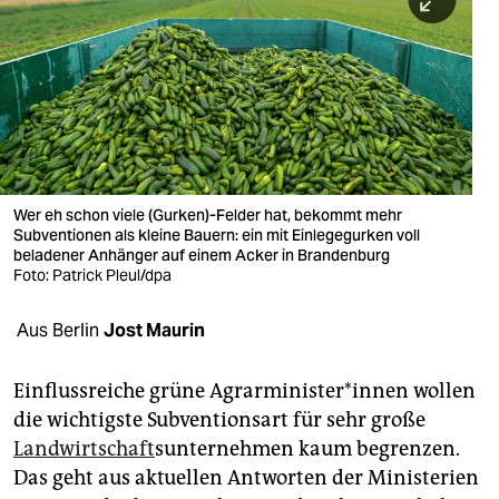
berlin
nord
wahrheit
verlag
verlag
Wer eh schon viele (Gurken)-Felder hat, bekommt mehr
Subventionen als kleine Bauern: ein mit Einlegegurken voll
veranstaltungen
beladener Anhänger auf einem Acker in Brandenburg
Foto: Patrick Pleul/dpa
shop
fragen & hilfe
Aus Berlin
Jost Maurin
unterstützen
Einflussreiche grüne Agrar­mi­nis­te­r*in­nen wollen
abo
die wichtigste Subventionsart für sehr große
Landwirtschaft
sunternehmen kaum begrenzen.
genossenschaft
Das geht aus aktuellen Antworten der Ministerien