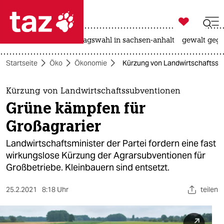

taz zahl ich
nahost-konflikt
landtagswahl in sachsen-anhalt
gewalt gege

taz zahl ich
Startseite
Öko
Ökonomie
Kürzung von Landwirtschaftssub
taz zahl ich
themen
Kürzung von Landwirtschaftssubventionen
Grüne kämpfen für
politik
Großagrarier
öko
Landwirtschaftsminister der Partei fordern eine fast
wirkungslose Kürzung der Agrarsubventionen für
gesellschaft
Großbetriebe. Kleinbauern sind entsetzt.
kultur
25.2.2021
8:18 Uhr
teilen
sport