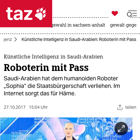

taz zahl ich
hitze
surfen
landtagswahl in sachsen-anhalt
gewalt gegen

taz zahl ich
lligenz
Künstliche Intelligenz in Saudi-Arabien: Roboterin mit Pass
taz zahl ich
themen
Künstliche Intelligenz in Saudi-Arabien
Roboterin mit Pass
politik
Saudi-Arabien hat dem humanoiden Roboter
öko
„Sophia“ die Staatsbürgerschaft verliehen. Im
Internet sorgt das für Häme.
gesellschaft
27.10.2017
15:04 Uhr
teilen
kultur
sport