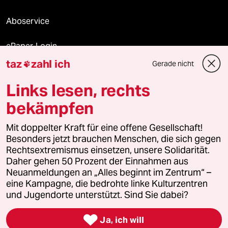
Aboservice
ePaper Login
taz
zahl ich
Gerade nicht

Downloads für Abonnierende
Links lesen, rechts
bekämpfen
© 2026 taz Verlags und Vertriebs GmbH
Mit doppelter Kraft für eine offene Gesellschaft!
Alle Rechte vorbehalten. Bei rechtlichen Fragen oder für Genehmigungen
wenden Sie sich bitte an
lizenzen@taz.de
Besonders jetzt brauchen Menschen, die sich gegen
Rechtsextremismus einsetzen, unsere Solidarität.
Daher gehen 50 Prozent der Einnahmen aus
Feedback
Redaktionsstatut
Kommune-Richtlinien
KI-
Neuanmeldungen an „Alles beginnt im Zentrum“ –
eine Kampagne, die bedrohte linke Kulturzentren
Leitlinie
Informant
Datenschutz
Impressum
AGB
und Jugendorte unterstützt. Sind Sie dabei?
Seitenwende
Einwilligungen widerrufen (Ads)

Ja, ich will