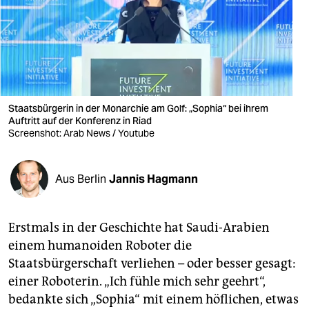
berlin
nord
wahrheit
verlag
Staatsbürgerin in der Monarchie am Golf: „Sophia“ bei ihrem
verlag
Auftritt auf der Konferenz in Riad
Screenshot: Arab News / Youtube
veranstaltungen
shop
Aus Berlin
Jannis Hagmann
fragen & hilfe
Erstmals in der Geschichte hat Saudi-Arabien
unterstützen
einem humanoiden Roboter die
abo
Staatsbürgerschaft verliehen – oder besser gesagt:
einer Roboterin. „Ich fühle mich sehr geehrt“,
genossenschaft
bedankte sich „Sophia“ mit einem höflichen, etwas