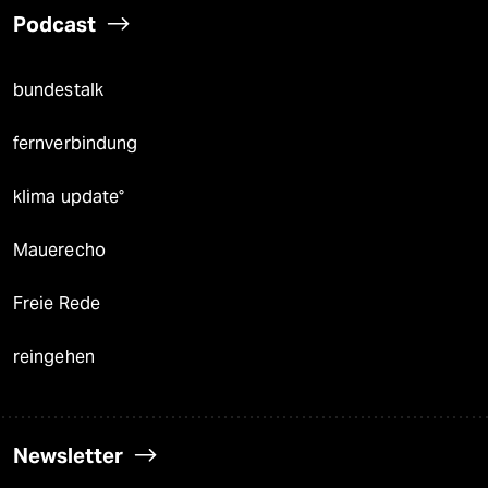
Podcast
bundestalk
fernverbindung
klima update°
Mauerecho
Freie Rede
reingehen
Newsletter