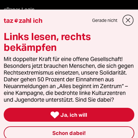
ePaper Login
taz
zahl ich
Gerade nicht

Downloads für Abonnierende
Links lesen, rechts
bekämpfen
© 2026 taz Verlags und Vertriebs GmbH
Alle Rechte vorbehalten. Bei rechtlichen Fragen oder für Genehmigungen
Mit doppelter Kraft für eine offene Gesellschaft!
wenden Sie sich bitte an
lizenzen@taz.de
Besonders jetzt brauchen Menschen, die sich gegen
Rechtsextremismus einsetzen, unsere Solidarität.
Daher gehen 50 Prozent der Einnahmen aus
Feedback
Redaktionsstatut
Kommune-Richtlinien
KI-
Neuanmeldungen an „Alles beginnt im Zentrum“ –
eine Kampagne, die bedrohte linke Kulturzentren
Leitlinie
Informant
Datenschutz
Impressum
AGB
und Jugendorte unterstützt. Sind Sie dabei?
Seitenwende
Einwilligungen widerrufen (Ads)

Ja, ich will
Schon dabei!