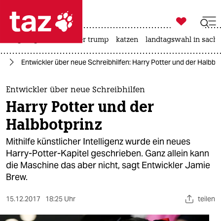

taz zahl ich
bergsteigen
usa unter trump
katzen
landtagswahl in sachs

taz zahl ich
nz
Entwickler über neue Schreibhilfen: Harry Potter und der Halbbo
taz zahl ich
themen
Entwickler über neue Schreibhilfen
Harry Potter und der
politik
Halbbotprinz
öko
Mithilfe künstlicher Intelligenz wurde ein neues
Harry-Potter-Kapitel geschrieben. Ganz allein kann
gesellschaft
die Maschine das aber nicht, sagt Entwickler Jamie
Brew.
kultur
sport
15.12.2017
18:25 Uhr
teilen