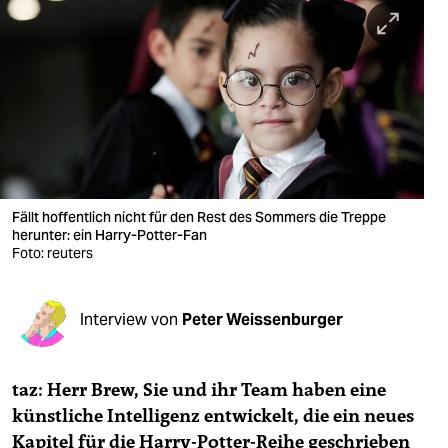
berlin
nord
wahrheit
verlag
verlag
veranstaltungen
Fällt hoffentlich nicht für den Rest des Sommers die Treppe
herunter: ein Harry-Potter-Fan
shop
Foto: reuters
fragen & hilfe
Interview von
Peter Weissenburger
unterstützen
abo
taz: Herr Brew, Sie und ihr Team haben eine
genossenschaft
künstliche Intelligenz entwickelt, die ein neues
Kapitel für die Harry-Potter-Reihe geschrieben