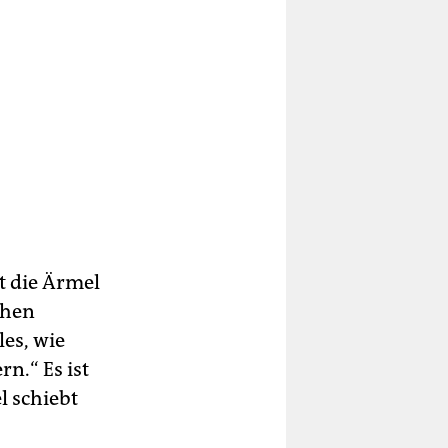
t die Ärmel
chen
les, wie
n.“ Es ist
l schiebt