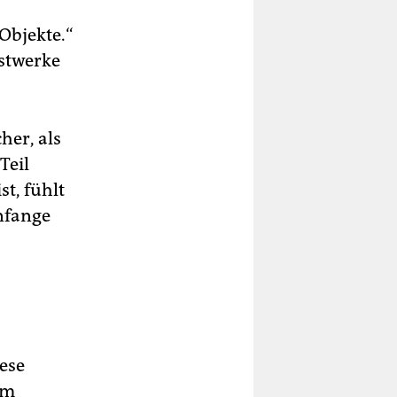
Objekte.“
nstwerke
her, als
Teil
st, fühlt
anfange
iese
im