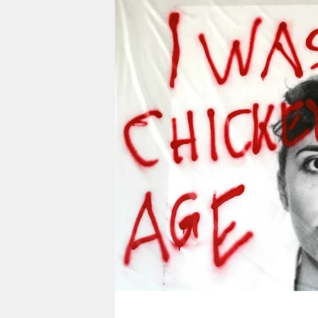
berlin
nord
wahrheit
verlag
verlag
veranstaltungen
shop
fragen & hilfe
unterstützen
abo
genossenschaft