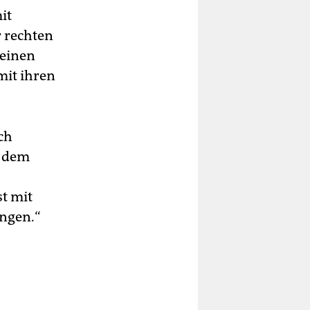
it
r rechten
 einen
mit ihren
ch
t dem
st mit
ingen.“