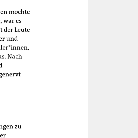
ten mochte
, war es
t der Leute
ter und
e­r*in­nen,
us. Nach
d
 genervt
ungen zu
der