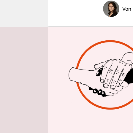
epaper login
Von
Beim Betre
zu überseh
Künstlerin 
Hüfte zuge
Panic steht
Problem hie
Ventilator.
zirkuliert 
diesem Rau
Wärme trock
erklärt sie