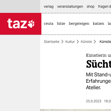
hautnavigation anspringen
hauptinhalt anspringen
footer anspringen
verlag
veranstaltungen
shop
fragen &
ceuta
hitze
bergsteigen
katzen
l

taz zahl ich
taz zahl ich
Startseite
Kultur
Künste
Künstl
themen
politik
Künstlerin 
Sücht
öko
Mit Stand-
gesellschaft
Erfahrunge
Atelier.
kultur
sport
25.9.2023
18:2