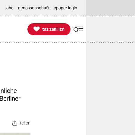
abo
genossenschaft
epaper login

taz zahl ich
taz zahl ich
nliche
Berliner
teilen