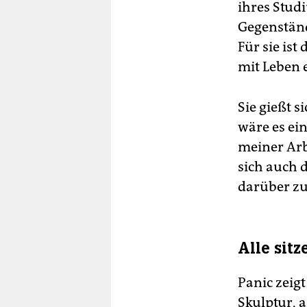
ihres Studi
Gegenständ
Für sie is
mit Leben e
Sie gießt s
wäre es ein
meiner Arbe
sich auch d
darüber zu
Alle sit
Panic zeigt
Skulptur, a