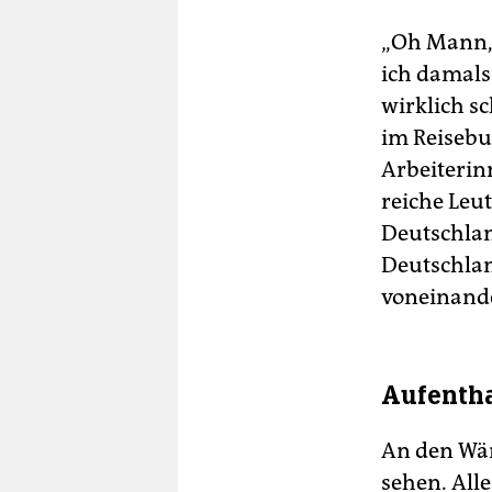
„Oh Mann, 
ich damals 
wirklich s
im Reisebu
Arbeiterinn
reiche Leu
Deutschlan
Deutschlan
voneinande
Aufentha
An den Wän
sehen. All