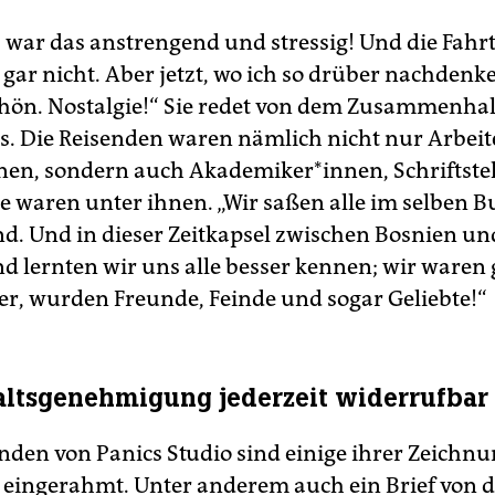
war das anstrengend und stressig! Und die Fahr
gar nicht. Aber jetzt, wo ich so drüber nachdenke
chön. Nostalgie!“ Sie redet von dem Zusammenhal
s. Die Reisenden waren nämlich nicht nur Arbei
en, sondern auch Akademiker*innen, Schrift­stel­l
te waren unter ihnen. „Wir saßen alle im selben B
d. Und in dieser Zeitkapsel zwischen Bosnien un
d lernten wir uns alle besser kennen; wir waren
r, wurden Freunde, Feinde und sogar Geliebte!“
ltsgenehmigung jederzeit widerrufbar
den von Panics Studio sind einige ihrer Zeichn
e eingerahmt. Unter anderem auch ein Brief von 