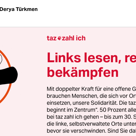
Derya Türkmen
ten des Studios ist das neue Kunstwerk von Mila 
taz
zahl ich

en: Eine Skulptur aus Gips. Man erahnt eine Art R
trägt einen blauen Overall, die Ärmel aber sind 
Links lesen, r
knotet. Unter dem Overall schaut ein weißes Top 
bekämpfen
 mitten in ihrem viel zu heißen Studio: „Ja das ist
r, die Hitze im Sommer. Grässlich!“ Sie zeigt au
Mit doppelter Kraft für eine offene G
 „Und das Ding funktioniert jetzt auch nicht wirkl
brauchen Menschen, die sich vor O
einsetzen, unsere Solidarität. Die ta
nur die warme Luft im Zimmer.“ Sie grinst. „Ich m
beginnt im Zentrum“. 50 Prozent a
m schnell sein, was meine Skulpturen betrifft. Be
bei taz zahl ich gehen – bis zum 30
nen sie schnell. Es ist ein Wettkampf gegen die Z
die linke, selbstverwaltete Orte unte
bevor sie verschwinden. Sind Sie da
 lachend.