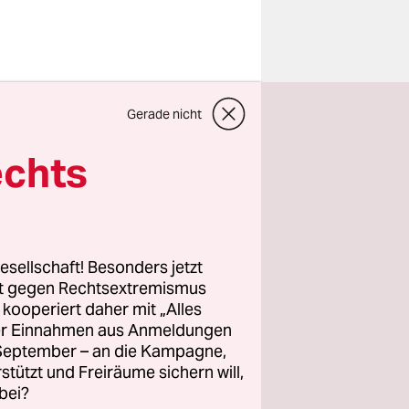
Panic nicht
Gerade nicht
eifen. Die
an der
echts
hervor.
 ein
f den
esellschaft! Besonders jetzt
ich. Es
rt gegen Rechtsextremismus
z kooperiert daher mit „Alles
uss in
ller Einnahmen aus Anmeldungen
i der
. September – an die Kampagne,
eit,“
rstützt und Freiräume sichern will,
bei?