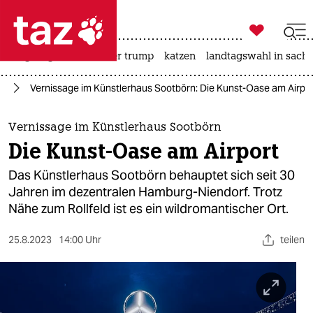

taz zahl ich
bergsteigen
usa unter trump
katzen
landtagswahl in sachs

taz zahl ich
rd
Vernissage im Künstlerhaus Sootbörn: Die Kunst-Oase am Airpo
taz zahl ich
themen
Vernissage im Künstlerhaus Sootbörn
Die Kunst-Oase am Airport
politik
Das Künstlerhaus Sootbörn behauptet sich seit 30
öko
Jahren im dezentralen Hamburg-Niendorf. Trotz
Nähe zum Rollfeld ist es ein wildromantischer Ort.
gesellschaft
25.8.2023
14:00 Uhr
teilen
kultur
sport