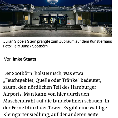
berlin
nord
wahrheit
verlag
Julian Sippels Stern prangte zum Jubiläum auf dem Künstlerhaus
verlag
Foto: Felix Jung / Sootbörn
veranstaltungen
Von
Imke Staats
shop
Der Sootbörn, holsteinisch, was etwa
fragen & hilfe
„Feuchtgebiet, Quelle oder Tränke“ bedeutet,
säumt den nördlichen Teil des Hamburger
unterstützen
Airports. Man kann von hier durch den
abo
Maschendraht auf die Landebahnen schauen. In
der Ferne blinkt der Tower. Es gibt eine waldige
genossenschaft
Kleingartensiedlung, auf der anderen Seite