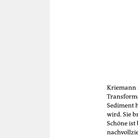
Kriemann is
Transforma
Sediment h
wird. Sie 
Schöne ist
nachvollzi