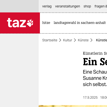
hautnavigation anspringen
hauptinhalt anspringen
footer anspringen
verlag
veranstaltungen
shop
fragen &
hitze
landtagswahl in sachsen-anhalt

taz zahl ich
taz zahl ich
Startseite
Kultur
Künste
Künstle
themen
politik
Künstlerin 
Ein S
öko
Eine Schau 
gesellschaft
Susanne Kri
sich selbst.
kultur
sport
17.9.2025
18:0