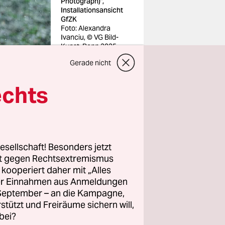
Photograph)“,
Installationsansicht
GfZK
Foto: Alexandra
Ivanciu, © VG Bild-
Kunst, Bonn 2025
Gerade nicht
echts
ft eine
l in den
fassaden
esellschaft! Besonders jetzt
von
rt gegen Rechtsextremismus
z kooperiert daher mit „Alles
ußen.
ller Einnahmen aus Anmeldungen
. September – an die Kampagne,
rstützt und Freiräume sichern will,
 sind
bei?