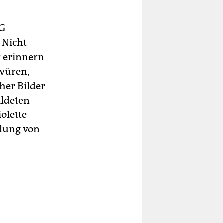
fG
 Nicht
r erinnern
avüren,
cher Bilder
ildeten
olette
hlung von