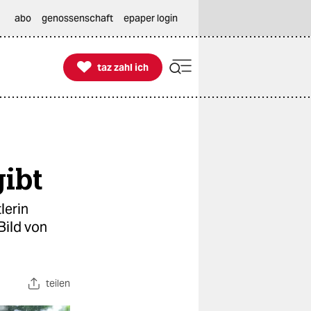
abo
genossenschaft
epaper login

taz zahl ich
taz zahl ich
gibt
lerin
Bild von
teilen