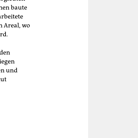
men baute
rbeitete
m Areal, wo
rd.
 den
Siegen
ten und
gut