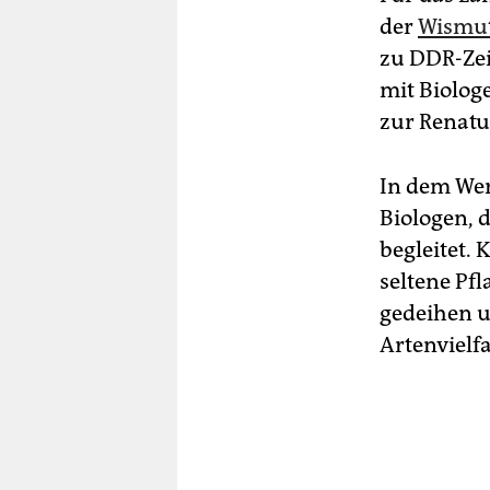
der
Wismut
zu DDR-Zei
mit Biolog
zur Renatu
In dem Wer
Biologen, 
begleitet.
seltene Pf
gedeihen u
Artenvielfa