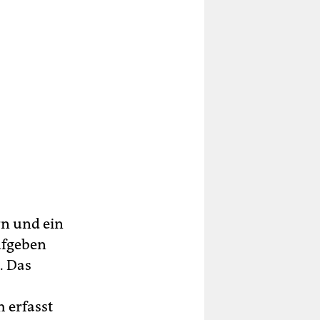
n und ein
ufgeben
. Das
 erfasst