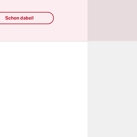
rbt mit
ge Schatten
sind
Schon dabei!