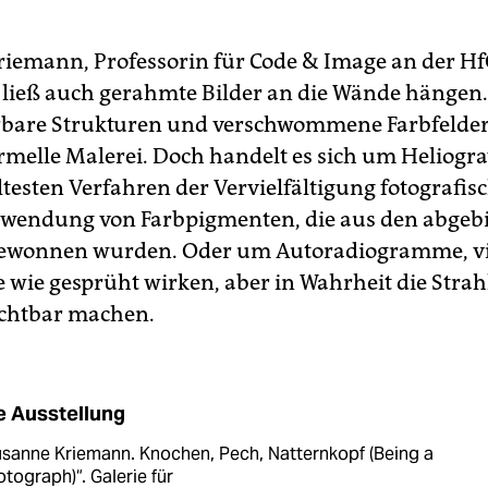
iemann, Professorin für Code & Image an der H
 ließ auch gerahmte Bilder an die Wände hängen.
erbare Strukturen und verschwommene Farbfelde
ormelle Malerei. Doch handelt es sich um Heliogr
ltesten Verfahren der Vervielfältigung fotografis
rwendung von Farbpigmenten, die aus den abgeb
gewonnen wurden. Oder um Autoradiogramme, vi
ie wie gesprüht wirken, aber in Wahrheit die Stra
ichtbar machen.
e Ausstellung
sanne Kriemann. Knochen, Pech, Natternkopf (Being a
tograph)“. Galerie für