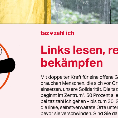
taz
zahl ich

 Thiele
Links lesen, r
ziger Galerie für Zeitgenössische Kunst (GfZK) läu
bekämpfen
, die man nicht verpassen sollte. Sie ist kongenia
u der GfZK platziert mit seinen wandhohen Glas
Mit doppelter Kraft für eine offene G
ick auf eine Grünanlage. Wer das Environment 
brauchen Menschen, die sich vor O
emann betritt, ist in einer Art verspiegeltem
einsetzen, unsere Solidarität. Die ta
ich, scheinbar ohne Trennung von innen und a
beginnt im Zentrum“. 50 Prozent a
bei taz zahl ich gehen – bis zum 30
die linke, selbstverwaltete Orte unte
wirkende Stoffbahnen hängen von der Decke. Sie
bevor sie verschwinden. Sind Sie da