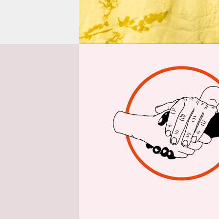
epaper login
Von
Carmela
In der Leip
Ausstellung
Pavillonba
und dem Bl
Susanne Kri
Zwischenre
Archaisch 