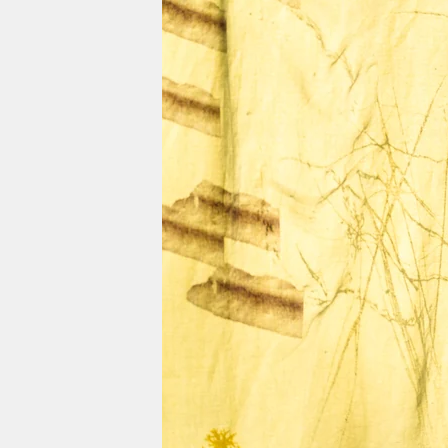
berlin
nord
wahrheit
verlag
verlag
veranstaltungen
shop
fragen & hilfe
unterstützen
abo
genossenschaft