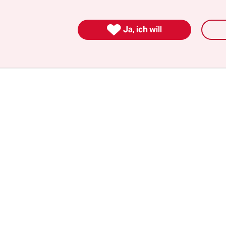
it Fotografien
getrockneter Pflanzen und eingefä
 gemörserter Pflanzenfasern
. Sie werfen mächti

wistern sich mit dem Strauchwerk draußen. Sie 
Ja, ich will
d, Textil und Installation in einem.