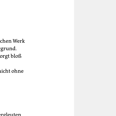
lichen Werk
rgrund.
orgt bloß
nicht ohne
ergleuten