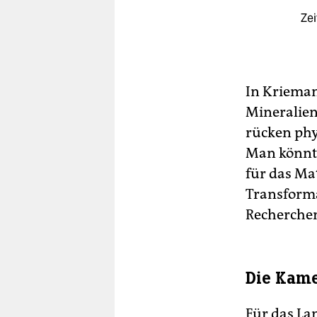
Zei
In Kriemann
Mineralien
rücken phy
Man könnte
für das Mat
Transforma
Recherchen
Die Kame
Für das La