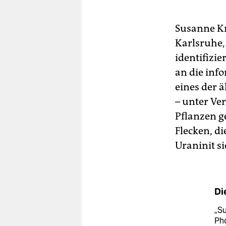
Susanne Kr
Karlsruhe,
identifizi
an die inf
eines der ä
– unter Ve
Pflanzen 
Flecken, d
Uraninit s
Di
„Su
Pho