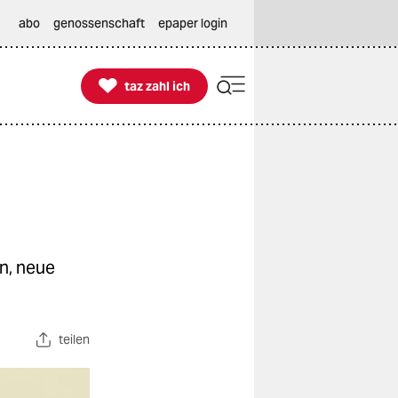
abo
genossenschaft
epaper login

taz zahl ich
taz zahl ich
n, neue
teilen