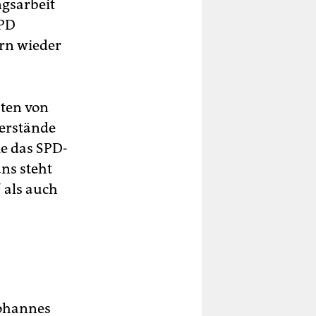
ngsarbeit
SPD
ern wieder
aten von
derstände
e das SPD-
ns steht
 als auch
Johannes