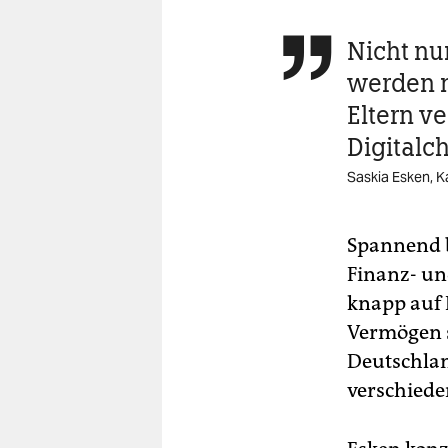
Nicht nu

werden m
Eltern ve
Digitalc
Saskia Esken, K
Spannend b
Finanz- un
knapp auf 
Vermögen s
Deutschlan
verschiede