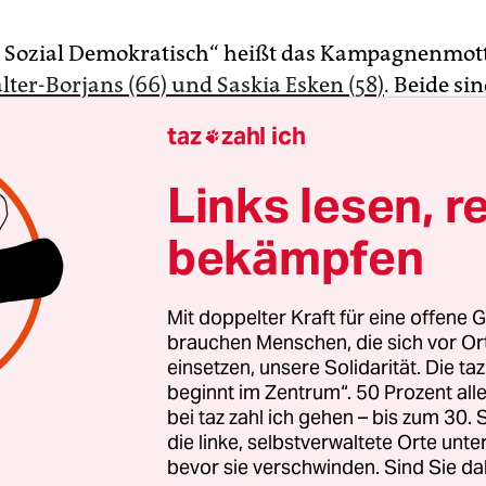
 Sozial Demokratisch“ heißt das Kampagnenmot
lter-Borjans (66) und Saskia Esken (58)
. Beide sin
m Englischen „Dark Horse“ genannt wird: Der fr
taz
zahl ich

ster und die Digitalexpertin könnten im Renne
z ganz vorne landen, obwohl sie nur wenige auf d
Links lesen, r
bekämpfen
g stellten sich beide den Medien vor, einen Tag 
ie 23 Regionalkonferenzen der SPD mit einem Te
Mit doppelter Kraft für eine offene G
n beginnen. Andere der 17 Kandidaten, das legt 
brauchen Menschen, die sich vor O
einsetzen, unsere Solidarität. Die ta
n nicht ganz so standhaft wie sie selbst. Andere 
beginnt im Zentrum“. 50 Prozent a
e Paarfindungsgeschichte. Olaf Scholz etwa kündi
bei taz zahl ich gehen – bis zum 30
 an – und musste sich noch eine Frau als Ko-Kan
die linke, selbstverwaltete Orte unte
 Ende fand er die Brandenburgerin Klara Geywit
bevor sie verschwinden. Sind Sie da