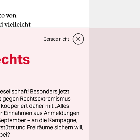
to von
d vielleicht
ühere NRW-
Gerade nicht
n um den
em Zettel
echts
bevor am
rmin in
esellschaft! Besonders jetzt
ihr Motto
rt gegen Rechtsextremismus
z kooperiert daher mit „Alles
haben auch
ller Einnahmen aus Anmeldungen
gte seine
. September – an die Kampagne,
didatin
rstützt und Freiräume sichern will,
z.
bei?