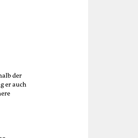
halb der
ng er auch
here