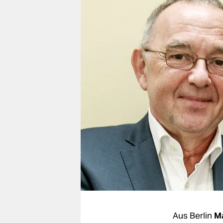
berlin
nord
wahrheit
verlag
verlag
veranstaltungen
shop
fragen & hilfe
unterstützen
abo
genossenschaft
Aus Berlin
Ma