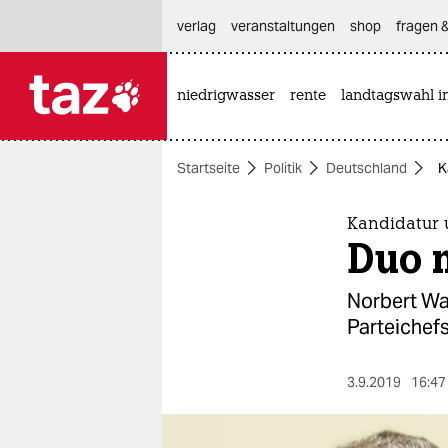
hautnavigation anspringen
hauptinhalt anspringen
footer anspringen
verlag
veranstaltungen
shop
fragen &
niedrigwasser
rente
landtagswahl i

taz zahl ich
taz zahl ich
Startseite
Politik
Deutschland
K
themen
politik
Kandidatur 
Duo m
öko
Norbert Wa
gesellschaft
Parteichef
kultur
3.9.2019
16:47
sport