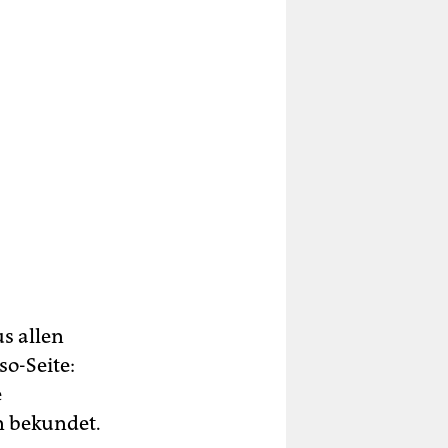
s allen
o-Seite:
e
n bekundet.