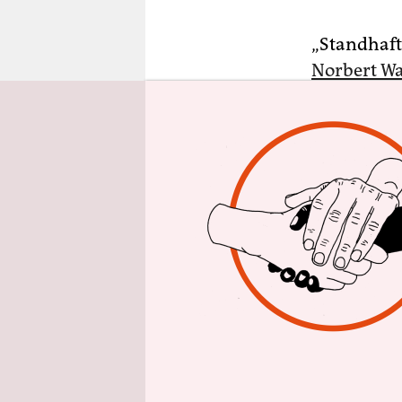
epaper login
„Standhaft
Norbert Wa
das, was i
Finanzmini
SPD-Vorsit
haben.
Am Diensta
Mittwoch d
Saarbrücke
nahe, seie
eine ander
Kandidatur
suchen. Am