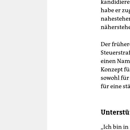
kandidiere
habe er zu
nahestehen
näherstehe
Der früher
Steuerstra
einen Name
Konzept fü
sowohl für
für eine s
Unterstü
„Ich bin i