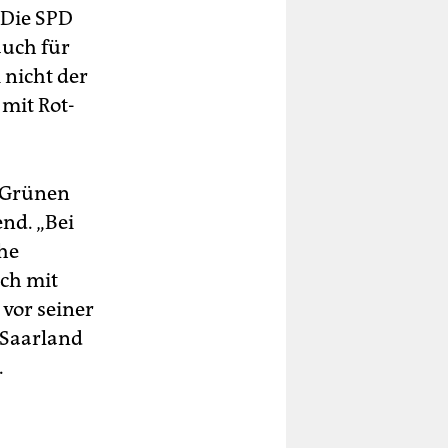
 Die SPD
auch für
 nicht der
 mit Rot-
e Grünen
nd. „Bei
he
uch mit
 vor seiner
m Saarland
.