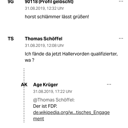
90118 (Profil gelöscht)
9G
31.08.2019
,
12:32 Uhr
horst schlämmer lässt grüßen!
Thomas Schöffel
TS
31.08.2019
,
12:08 Uhr
Ich fände da jetzt Hallervorden qualifizierter,
wa ?
Age Krüger
AK
31.08.2019
,
17:22 Uhr
@Thomas Schöffel:
Der ist FDP.
de.wikipedia.org/w...tisches_Engage
ment