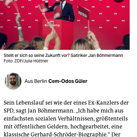
berlin
nord
wahrheit
verlag
verlag
Stellt er sich so seine Zukunft vor? Satiriker Jan Böhmermann
Foto: ZDF/Julia Hüttner
veranstaltungen
shop
Aus Berlin
Cem-Odos Güler
fragen & hilfe
unterstützen
Sein Lebenslauf sei wie der eines Ex-Kanzlers der
SPD, sagt Jan Böhmermann. „Ich habe mich aus
abo
einfachsten sozialen Verhältnissen, größtenteils
genossenschaft
mit öffentlichen Geldern, hochgearbeitet, eine
klassische Gerhard-Schröder-Biographie.“ Der