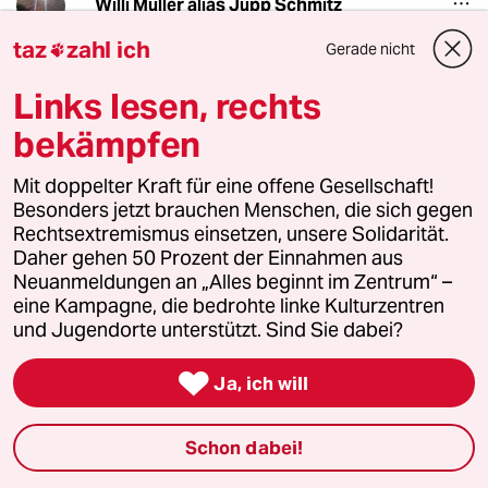
Willi Müller alias Jupp Schmitz
30.08.2019
,
19:06 Uhr
taz
zahl ich
Gerade nicht

Selenski lässt grüssen
Links lesen, rechts
bekämpfen
OnDoe
O
30.08.2019
,
17:47 Uhr
Mit doppelter Kraft für eine offene Gesellschaft!
Schade, dass er nicht erst eingetreten ist und
Besonders jetzt brauchen Menschen, die sich gegen
später die Aktion an die große Glocke gehängt
Rechtsextremismus einsetzen, unsere Solidarität.
hat.
Daher gehen 50 Prozent der Einnahmen aus
Den Spass hätte ich mir ja mal gegönnt. ^^
Neuanmeldungen an „Alles beginnt im Zentrum“ –
So wirds wohl nur heisse Luft.
eine Kampagne, die bedrohte linke Kulturzentren
und Jugendorte unterstützt. Sind Sie dabei?
meistkommentiert

Ja, ich will
1
Anschlag auf den CSD in Berlin
Schon dabei!
Sonnenallee For Queers