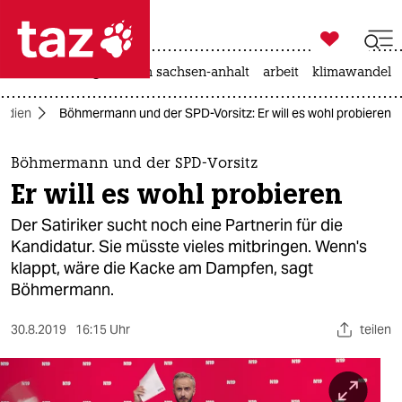

taz zahl ich
hitze
landtagswahl in sachsen-anhalt
arbeit
klimawandel

taz zahl ich
edien
Böhmermann und der SPD-Vorsitz: Er will es wohl probieren
taz zahl ich
themen
Böhmermann und der SPD-Vorsitz
Er will es wohl probieren
politik
Der Satiriker sucht noch eine Partnerin für die
öko
Kandidatur. Sie müsste vieles mitbringen. Wenn's
klappt, wäre die Kacke am Dampfen, sagt
gesellschaft
Böhmermann.
kultur
30.8.2019
16:15 Uhr
teilen
sport