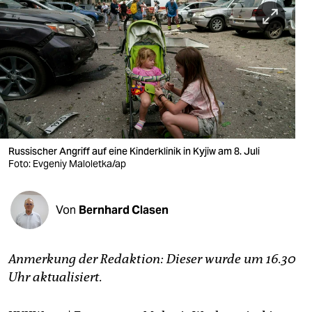
berlin
nord
wahrheit
verlag
verlag
veranstaltungen
Russischer Angriff auf eine Kinderklinik in Kyjiw am 8. Juli
Foto: Evgeniy Maloletka/ap
shop
fragen & hilfe
Von
Bernhard Clasen
unterstützen
Anmerkung der Redaktion: Dieser wurde um 16.30
abo
Uhr aktualisiert.
genossenschaft