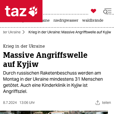

taz zahl ich
hitze
krieg in der ukraine
niedrigwasser
waldbrände

taz zahl ich
in der Ukraine
Krieg in der Ukraine: Massive Angriffswelle auf Kyjiw
taz zahl ich
themen
Krieg in der Ukraine
Massive Angriffswelle
politik
auf Kyjiw
öko
Durch russischen Raketenbeschuss werden am
Montag in der Ukraine mindestens 31 Menschen
gesellschaft
getötet. Auch eine Kinderklinik in Kyjiw ist
Angriffsziel.
kultur
sport
8.7.2024
13:06 Uhr
teilen