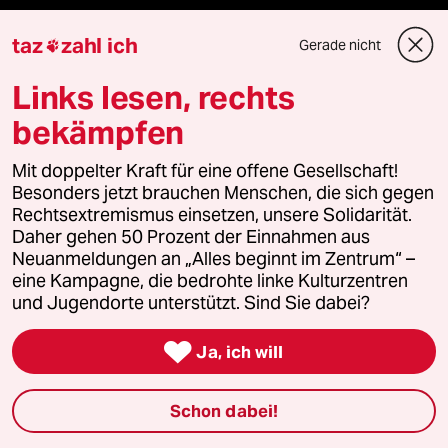
klima update°
taz
zahl ich
Gerade nicht

Mauerecho
Links lesen, rechts
bekämpfen
Freie Rede
Mit doppelter Kraft für eine offene Gesellschaft!
reingehen
Besonders jetzt brauchen Menschen, die sich gegen
Rechtsextremismus einsetzen, unsere Solidarität.
Daher gehen 50 Prozent der Einnahmen aus
Neuanmeldungen an „Alles beginnt im Zentrum“ –
Newsletter
eine Kampagne, die bedrohte linke Kulturzentren
und Jugendorte unterstützt. Sind Sie dabei?
team zukunft

Ja, ich will
taz frisch
Schon dabei!
taz zahl ich