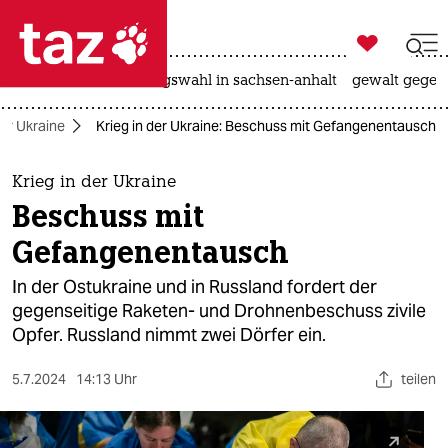

taz zahl ich
hitze
surfen
landtagswahl in sachsen-anhalt
gewalt gegen

taz zahl ich
der Ukraine
Krieg in der Ukraine: Beschuss mit Gefangenentausch
taz zahl ich
themen
Krieg in der Ukraine
Beschuss mit
politik
Gefangenentausch
öko
In der Ostukraine und in Russland fordert der
gegenseitige Raketen- und Drohnenbeschuss zivile
gesellschaft
Opfer. Russland nimmt zwei Dörfer ein.
kultur
5.7.2024
14:13 Uhr
teilen
sport