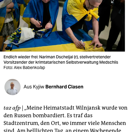
berlin
nord
wahrheit
verlag
verlag
Endlich wieder frei: Nariman Dscheljal (r), stellvertretender
Vorsitzender der krimtatarischen Selbstverwaltung Medschlis
veranstaltungen
Foto: Alex Babenko/ap
shop
fragen & hilfe
Aus Kyjiw
Bernhard Clasen
unterstützen
taz afp
| „Meine Heimatstadt Wilnjansk wurde von
abo
den Russen bombardiert. Es traf das
genossenschaft
Stadtzentrum, den Ort, wo immer viele Menschen
sind. Am helllichten Tag, an einem Wochenende.