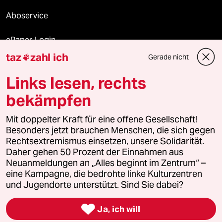
Aboservice
ePaper Login
taz
zahl ich
Gerade nicht

Downloads für Abonnierende
Links lesen, rechts
bekämpfen
© 2026 taz Verlags und Vertriebs GmbH
Mit doppelter Kraft für eine offene Gesellschaft!
Alle Rechte vorbehalten. Bei rechtlichen Fragen oder für Genehmigungen
wenden Sie sich bitte an
lizenzen@taz.de
Besonders jetzt brauchen Menschen, die sich gegen
Rechtsextremismus einsetzen, unsere Solidarität.
Daher gehen 50 Prozent der Einnahmen aus
Feedback
Redaktionsstatut
Kommune-Richtlinien
KI-
Neuanmeldungen an „Alles beginnt im Zentrum“ –
eine Kampagne, die bedrohte linke Kulturzentren
Leitlinie
Informant
Datenschutz
Impressum
AGB
und Jugendorte unterstützt. Sind Sie dabei?
Seitenwende
Einwilligungen widerrufen (Ads)

Ja, ich will