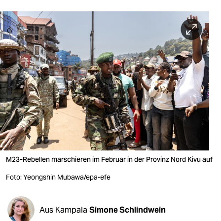
berlin
nord
wahrheit
verlag
verlag
veranstaltungen
shop
fragen & hilfe
M23-Rebellen marschieren im Februar in der Provinz Nord Kivu auf
unterstützen
Foto: Yeongshin Mubawa/epa-efe
abo
genossenschaft
Aus Kampala
Simone Schlindwein