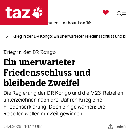

taz zahl ich
hitze
gewalt gegen frauen
nahost-konflikt

taz zahl ich
go
Krieg in der DR Kongo: Ein unerwarteter Friedensschluss und ble
taz zahl ich
themen
Krieg in der DR Kongo
Ein unerwarteter
politik
Friedensschluss und
öko
bleibende Zweifel
gesellschaft
Die Regierung der DR Kongo und die M23-Rebellen
unterzeichnen nach drei Jahren Krieg eine
kultur
Friedenserklärung. Doch einige warnen: Die
Rebellen wollen nur Zeit gewinnen.
sport
24.4.2025
16:17 Uhr
teilen