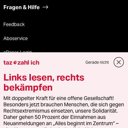
Fragen & Hilfe
Feedback
Aboservice
ePaper Login
taz
zahl ich
Gerade nicht

Downloads für Abonnierende
Links lesen, rechts
bekämpfen
© 2026 taz Verlags und Vertriebs GmbH
Alle Rechte vorbehalten. Bei rechtlichen Fragen oder für Genehmigungen
Mit doppelter Kraft für eine offene Gesellschaft!
wenden Sie sich bitte an
lizenzen@taz.de
Besonders jetzt brauchen Menschen, die sich gegen
Rechtsextremismus einsetzen, unsere Solidarität.
Daher gehen 50 Prozent der Einnahmen aus
Feedback
Redaktionsstatut
Kommune-Richtlinien
KI-
Neuanmeldungen an „Alles beginnt im Zentrum“ –