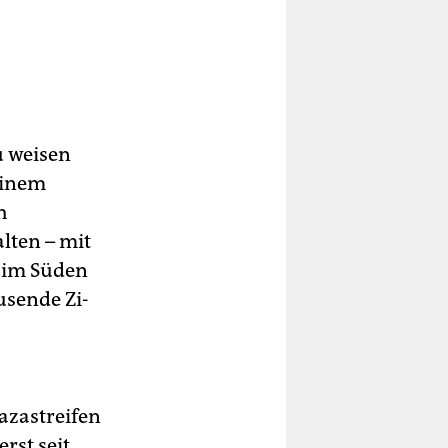
 weisen
 einem
h
lten – mit
t im Süden
usende Zi­
azastreifen
rst seit