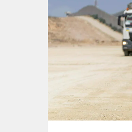
berlin
nord
wahrheit
verlag
verlag
veranstaltungen
shop
fragen & hilfe
unterstützen
abo
genossenschaft