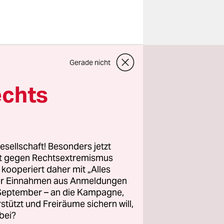
weifel,
Gerade nicht
 aller
ifen
echts
m Tisch,
 der Nacht
 „negativ“
rschlag
esellschaft! Besonders jetzt
rt gegen Rechtsextremismus
z kooperiert daher mit „Alles
ller Einnahmen aus Anmeldungen
se
. September – an die Kampagne,
33 der
rstützt und Freiräume sichern will,
Gegenzug
bei?