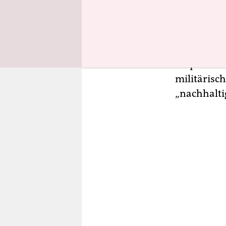
zur Freila
Doch der H
anderersei
zufolge, d
verpflichte
militärisch
„nachhalti