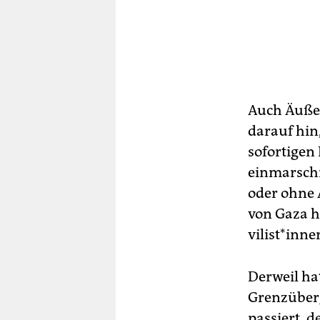
Auch Äuße
darauf hin,
sofortigen
einmarschi
oder ohne 
von Gaza h
vi­lis­t*in
Derweil ha
Grenzüberg
passiert, 