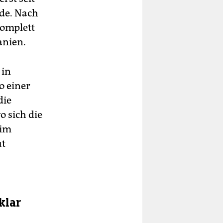
rde. Nach
komplett
anien.
 in
o einer
die
 sich die
 im
ut
klar