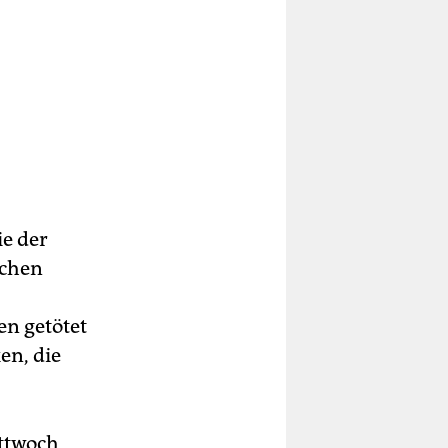
ie der
schen
en getötet
en, die
ittwoch