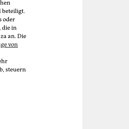
chen
eteiligt.
s oder
 die in
za an. Die
uge von
ehr
b, steuern