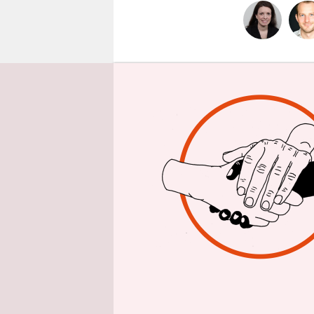
epaper login
Nach dem
dass es zu
israelisch
beinhaltet.
eine Antwo
zuvor hatt
bezeichnet
vorlegen.
Nach allem,
gemacht. S
noch rund 