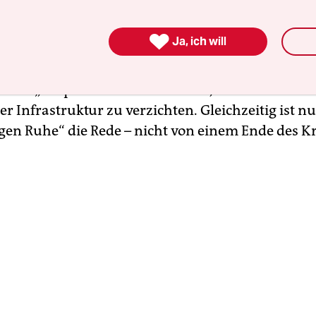
ssung von zwanzigmal mehr palästinensischen G
amas geht der Entwurf offenbar einerseits zu wei

Ja, ich will
ts nicht weit genug. Einem angeblichen Entwurfs
en die libanesische Zeitung
al-Achbar
veröffentlic
t sich „die palästinensische Seite“, auf einen Wie
er Infrastruktur zu verzichten. Gleichzeitig ist n
gen Ruhe“ die Rede – nicht von einem Ende des Kr