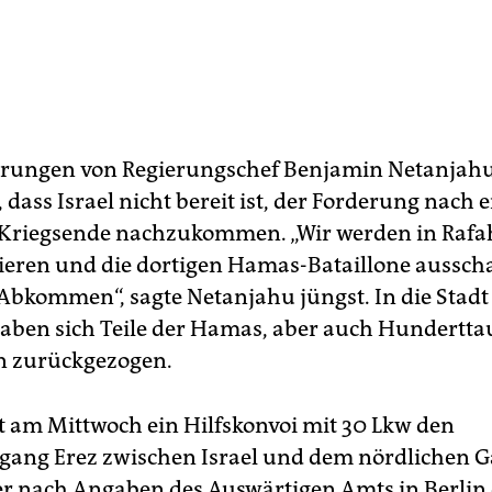
rungen von Regierungschef Benjamin Netanjahu
 dass Israel nicht bereit ist, der Forderung nach
 Kriegsende nachzukommen. „Wir werden in Rafa
eren und die dortigen Hamas-Bataillone ausscha
Abkommen“, sagte Netanjahu jüngst. In die Stad
aben sich Teile der Hamas, aber auch Hundertta
­nen zurückgezogen.
t am Mittwoch ein Hilfskonvoi mit 30 Lkw den
ang Erez zwischen Israel und dem nördlichen G
der nach Angaben des Auswärtigen Amts in Berlin e