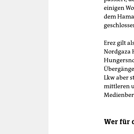
einigen Wo
dem Hamas-
geschlosse
Erez gilt a
Nordgaza H
Hungersnot
Übergänge 
Lkw aber s
mittleren u
Medienberi
Wer für 