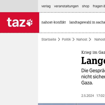
hautnavigation anspringen
hauptinhalt anspringen
footer anspringen
verlag
veranstaltungen
shop
fragen &
nahost-konflikt
landtagswahl in sach

taz zahl ich
taz zahl ich
Startseite
Politik
Nahost
Nahost
themen
politik
Krieg im Gaz
Lang
öko
Die Gespräc
gesellschaft
nicht siche
Gaza.
kultur
sport
2.5.2024
17:02