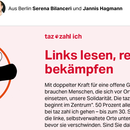
Aus Berlin
Serena Bilanceri
und
Jannis Hagmann
Optimismus der vergangenen Tage
wachsen die Z
taz
zahl ich

 einem Übereinkommen kommt, das die Befreiung
en Geiseln und einen Waffenstillstand im Gazastre
Links lesen, r
 Ein israelischer Vorschlag liegt seit Tagen auf de
bekämpfen
rt stand am Donnerstagnachmittag noch aus. In
e ein hochrangiges Hamas-Mitglied ihn jedoch als
. Die Hamas dürfte als Antwort einen eigenen Vo
Mit doppelter Kraft für eine offene G
brauchen Menschen, die sich vor O
einsetzen, unsere Solidarität. Die ta
beginnt im Zentrum“. 50 Prozent a
 was bekannt ist, hat Israel bereits Zugeständnis
bei taz zahl ich gehen – bis zum 30
o sollen etwa in einer ersten Phase zunächst nur 
die linke, selbstverwaltete Orte unte
100 lebenden Geiseln freigelassen werden – im 
bevor sie verschwinden. Sind Sie da