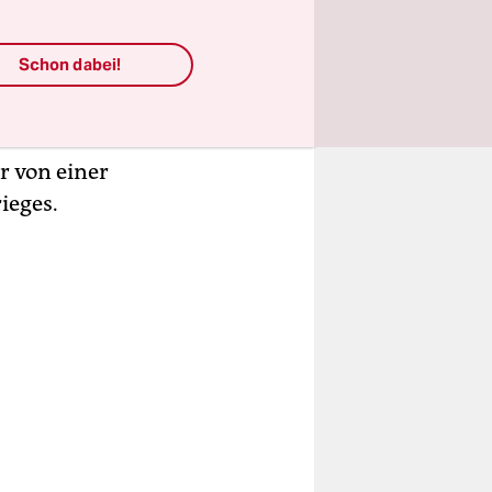
efangenen.
t,
Schon dabei!
text
hte
,
deraufbau
ur von einer
ieges.