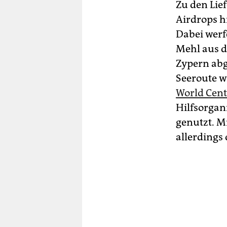
Zu den Lie
Airdrops h
Dabei werf
Mehl aus d
Zypern abg
Seeroute w
World Cent
Hilfsorgan
genutzt. Mi
allerdings