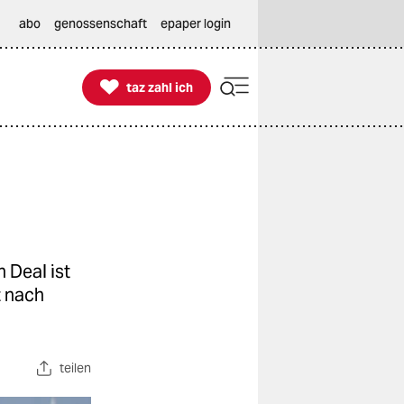
abo
genossenschaft
epaper login

taz zahl ich
taz zahl ich
 Deal ist
z nach
teilen